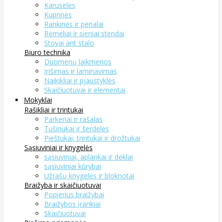
Karuselės
Kuprinės
Rankinės ir penalai
Rėmeliai ir sieniai stendai
Stovai ant stalo
Biuro technika
Duomenų laikmenos
Įrišimas ir laminavimas
Naikikliai ir pjaustyklės
Skaičiuotuvai ir elementai
Mokyklai
Rašikliai ir trintukai
Parkeriai ir rašalas
Tušinukai ir šerdelės
Pieštukai, trintukai ir drožtukai
Sąsiuviniai ir knygelės
sąsiuviniai, aplankai ir dėklai
sąsiuviniai kūrybai
Užrašų knygelės ir bloknotai
Braižyba ir skaičiuotuvai
Popierius braižybai
Braižybos įrankiai
Skaičiuotuvai