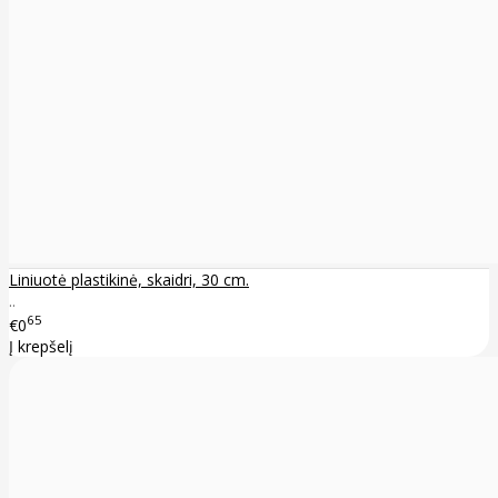
Liniuotė plastikinė, skaidri, 30 cm.
..
65
€0
Į krepšelį