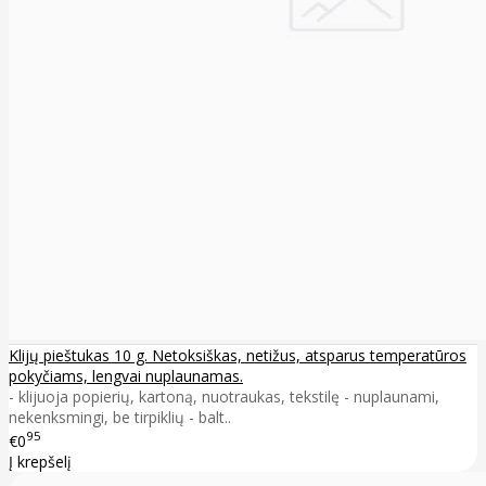
Klijų pieštukas 10 g. Netoksiškas, netižus, atsparus temperatūros
pokyčiams, lengvai nuplaunamas.
- klijuoja popierių, kartoną, nuotraukas, tekstilę - nuplaunami,
nekenksmingi, be tirpiklių - balt..
95
€0
Į krepšelį