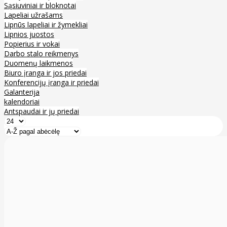
Sąsiuviniai ir bloknotai
Lapeliai užrašams
Lipnūs lapeliai ir žymekliai
Lipnios juostos
Popierius ir vokai
Darbo stalo reikmenys
Duomenų laikmenos
Biuro įranga ir jos priedai
Konferencijų įranga ir priedai
Galanterija
kalendoriai
Antspaudai ir jų priedai