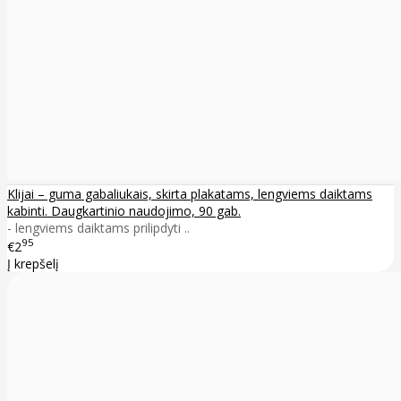
Klijai – guma gabaliukais, skirta plakatams, lengviems daiktams
kabinti. Daugkartinio naudojimo, 90 gab.
- lengviems daiktams prilipdyti ..
95
€2
Į krepšelį