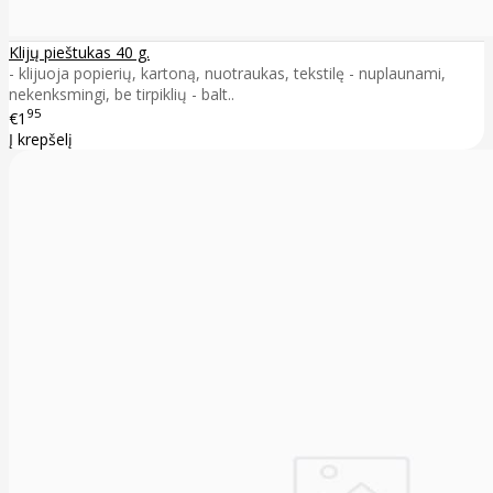
Klijų pieštukas 40 g.
- klijuoja popierių, kartoną, nuotraukas, tekstilę - nuplaunami,
nekenksmingi, be tirpiklių - balt..
95
€1
Į krepšelį