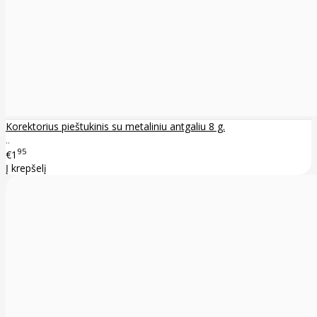
Korektorius pieštukinis su metaliniu antgaliu 8 g.
..
95
€1
Į krepšelį