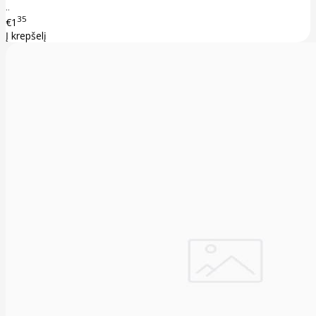
..
35
€1
Į krepšelį