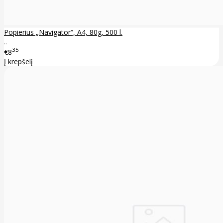
Popierius „Navigator“, A4, 80g, 500 l.
..
35
€8
Į krepšelį