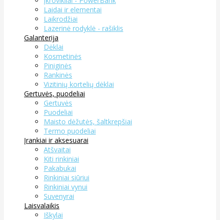
Įkrovikliai - PowerBank
Laidai ir elementai
Laikrodžiai
Lazerinė rodyklė - rašiklis
Galanterija
Dėklai
Kosmetinės
Piniginės
Rankinės
Vizitinių kortelių dėklai
Gertuvės, puodeliai
Gertuvės
Puodeliai
Maisto dėžutės, šaltkrepšiai
Termo puodeliai
Įrankiai ir aksesuarai
Atšvaitai
Kiti rinkiniai
Pakabukai
Rinkiniai siūriui
Rinkiniai vynui
Suvenyrai
Laisvalaikis
Iškylai