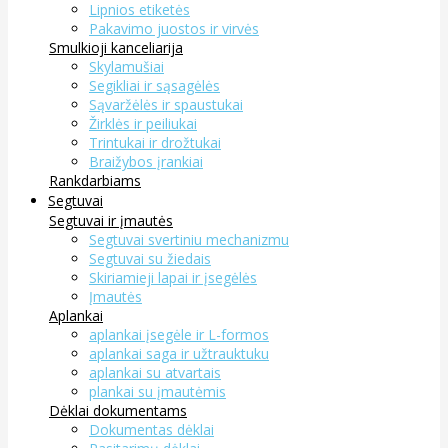
Lipnios etiketės
Pakavimo juostos ir virvės
Smulkioji kanceliarija
Skylamušiai
Segikliai ir sąsagėlės
Sąvaržėlės ir spaustukai
Žirklės ir peiliukai
Trintukai ir drožtukai
Braižybos įrankiai
Rankdarbiams
Segtuvai
Segtuvai ir įmautės
Segtuvai svertiniu mechanizmu
Segtuvai su žiedais
Skiriamieji lapai ir įsegėlės
Įmautės
Aplankai
aplankai įsegėle ir L-formos
aplankai saga ir užtrauktuku
aplankai su atvartais
plankai su įmautėmis
Dėklai dokumentams
Dokumentas dėklai