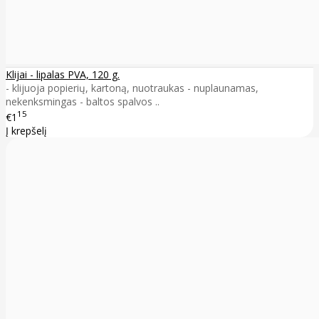
Klijai - lipalas PVA, 120 g.
- klijuoja popierių, kartoną, nuotraukas - nuplaunamas,
nekenksmingas - baltos spalvos ..
15
€1
Į krepšelį