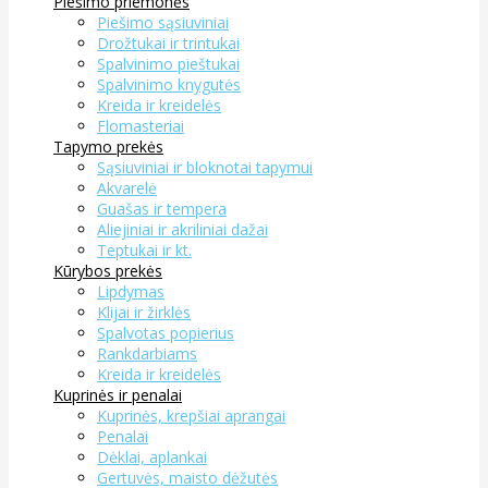
Piešimo priemonės
Piešimo sąsiuviniai
Drožtukai ir trintukai
Spalvinimo pieštukai
Spalvinimo knygutės
Kreida ir kreidelės
Flomasteriai
Tapymo prekės
Sąsiuviniai ir bloknotai tapymui
Akvarelė
Guašas ir tempera
Aliejiniai ir akriliniai dažai
Teptukai ir kt.
Kūrybos prekės
Lipdymas
Klijai ir žirklės
Spalvotas popierius
Rankdarbiams
Kreida ir kreidelės
Kuprinės ir penalai
Kuprinės, krepšiai aprangai
Penalai
Dėklai, aplankai
Gertuvės, maisto dėžutės