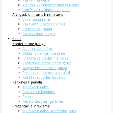
Pasitarimų dėklai
Albumai kortelėms ir nuotraukoms
Portfeliai, rankinės ir kuprinės
Archyvui, siuntoms ir notarams
Vokai siuntiniams
Pakavimo juostos ir virvės
Kartotekos įranga
Archyvavimo įranga
Biurui
Konferencinė įranga
Albumai vizitinėms
Dėklai, aplankai ir rankinės
ID kortelės, dėklai ir lentelės
Kamštinės lentos ir smeigtukai
Magnetinės lentos ir įranga
Pakabinami bloknotai ir rašikliai
Rašikliai: rodyklės-lazdelės
Rankinės ir penalai
Aplankai ir dėklai
Rankinės ir kuprinės
Penalai
Maisto dėžutės, gertuvės
Prezentacija ir reklama
Aplankai ir dėklai konferencijoms