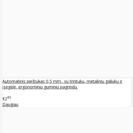
Automatinis pieštukas 0,5 mm., su trintuku, metaliniu galiuku ir
įsegėle, ergonominiu guminiu pagrindu.
..
45
€2
Daugiau