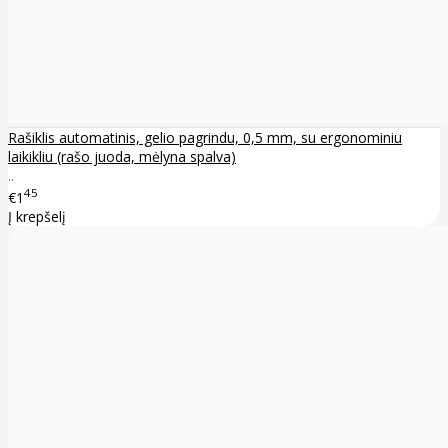
Rašiklis automatinis, gelio pagrindu, 0,5 mm, su ergonominiu
laikikliu (rašo juoda, mėlyna spalva)
..
45
€1
Į krepšelį