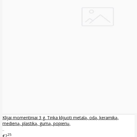
Klijai momentiniai 3 g. Tinka klijuoti metalą, odą, keramiką,
medieną, plastiką, gumą, popierių.
..
25
€2