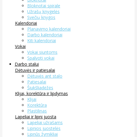
Bloknotai spirale
Užrašų knygelės
Svečių knygos
Kalendoriai
Planavimo kalendoriai
Darbo kalendoriai
Kiti kalendoriai
Vokai
Vokai siuntoms
Spalvoti vokai
Darbo stalui
Dėtuvės ir patiesalai
Dėtuvės ant stalo
Patiesalai
Šiukšliadėžės
Klijai, korektūra ir lipdymas
Klijai
Korektūra
Plastilinas
Lapeliai ir lipni juosta
Lapeliai užrašams
Lipnios juostelės
Lipnūs žymikliai