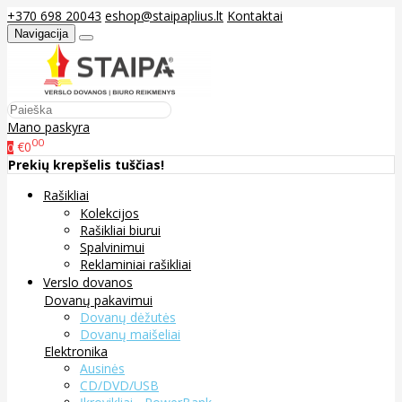
+370 698 20043
eshop@staipaplius.lt
Kontaktai
Navigacija
Mano paskyra
00
€0
0
Prekių krepšelis tuščias!
Rašikliai
Kolekcijos
Rašikliai biurui
Spalvinimui
Reklaminiai rašikliai
Verslo dovanos
Dovanų pakavimui
Dovanų dėžutės
Dovanų maišeliai
Elektronika
Ausinės
CD/DVD/USB