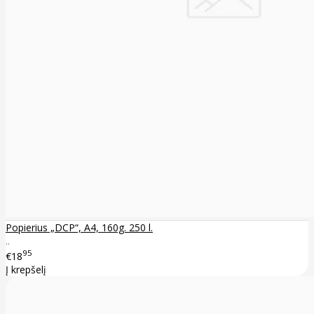
Popierius „DCP“, A4, 160g. 250 l.
..
95
€18
Į krepšelį