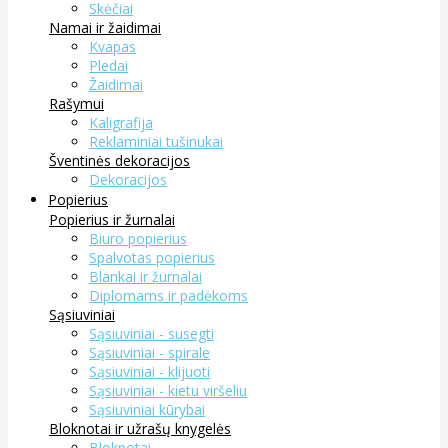
Skėčiai
Namai ir žaidimai
Kvapas
Pledai
Žaidimai
Rašymui
Kaligrafija
Reklaminiai tušinukai
Šventinės dekoracijos
Dekoracijos
Popierius
Popierius ir žurnalai
Biuro popierius
Spalvotas popierius
Blankai ir žurnalai
Diplomams ir padėkoms
Sąsiuviniai
Sąsiuviniai - susegti
Sąsiuviniai - spirale
Sąsiuviniai - klijuoti
Sąsiuviniai - kietu viršeliu
Sąsiuviniai kūrybai
Bloknotai ir užrašų knygelės
Bloknotai