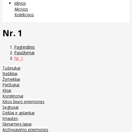
Idėjos
Akcijos
Kolekcijos
Nr. 1
Pagrindinis
Pasiūlymai
Nr. 1
Tušinukai
Rašikliai
Žymekliai
Pieštukai
Klijai
Korektoriai
Kitos biuro priemonės
Segtuvai
Dėklai ir aplankai
Įmautės
Skiriamieji lapai
Archyvavimo priemonės