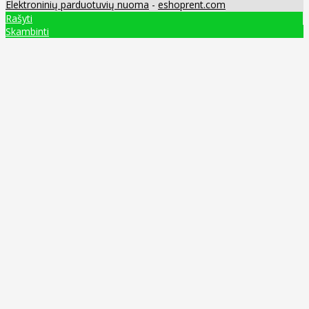
Elektroninių parduotuvių nuoma
-
eshoprent.com
Rašyti
Skambinti