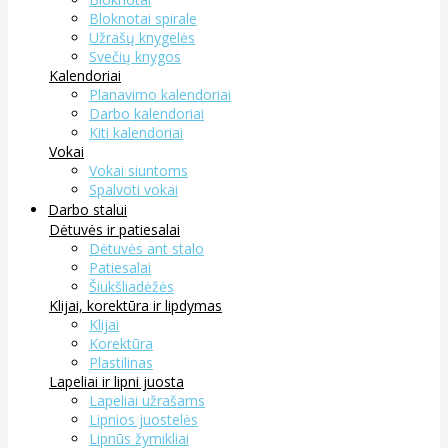
Bloknotai spirale
Užrašų knygelės
Svečių knygos
Kalendoriai
Planavimo kalendoriai
Darbo kalendoriai
Kiti kalendoriai
Vokai
Vokai siuntoms
Spalvoti vokai
Darbo stalui
Dėtuvės ir patiesalai
Dėtuvės ant stalo
Patiesalai
Šiukšliadėžės
Klijai, korektūra ir lipdymas
Klijai
Korektūra
Plastilinas
Lapeliai ir lipni juosta
Lapeliai užrašams
Lipnios juostelės
Lipnūs žymikliai