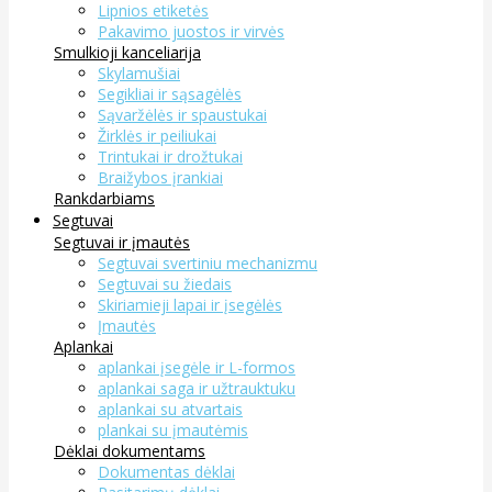
Lipnios etiketės
Pakavimo juostos ir virvės
Smulkioji kanceliarija
Skylamušiai
Segikliai ir sąsagėlės
Sąvaržėlės ir spaustukai
Žirklės ir peiliukai
Trintukai ir drožtukai
Braižybos įrankiai
Rankdarbiams
Segtuvai
Segtuvai ir įmautės
Segtuvai svertiniu mechanizmu
Segtuvai su žiedais
Skiriamieji lapai ir įsegėlės
Įmautės
Aplankai
aplankai įsegėle ir L-formos
aplankai saga ir užtrauktuku
aplankai su atvartais
plankai su įmautėmis
Dėklai dokumentams
Dokumentas dėklai