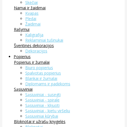
Skėčiai
Namai ir žaidimai
Kvapas
Pledai
Žaidimai
Rašymui
Kaligrafija
Reklaminiai tušinukai
Šventinės dekoracijos
Dekoracijos
Popierius
Popierius ir žurnalai
Biuro popierius
Spalvotas popierius
Blankai ir žurnalai
Diplomams ir padėkoms
Sąsiuviniai
Sąsiuviniai - susegti
Sąsiuviniai - spirale
Sąsiuviniai - klijuoti
Sąsiuviniai - kietu viršeliu
Sąsiuviniai kūrybai
Bloknotai ir užrašų knygelės
Bloknotai