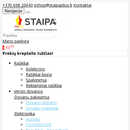
+370 698 20043
eshop@staipaplius.lt
Kontaktai
Navigacija
Mano paskyra
00
€0
0
Prekių krepšelis tuščias!
Rašikliai
Kolekcijos
Rašikliai biurui
Spalvinimui
Reklaminiai rašikliai
Verslo dovanos
Dovanų pakavimui
Dovanų dėžutės
Dovanų maišeliai
Elektronika
Ausinės
CD/DVD/USB