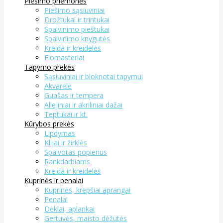
Piešimo priemonės
Piešimo sąsiuviniai
Drožtukai ir trintukai
Spalvinimo pieštukai
Spalvinimo knygutės
Kreida ir kreidelės
Flomasteriai
Tapymo prekės
Sąsiuviniai ir bloknotai tapymui
Akvarelė
Guašas ir tempera
Aliejiniai ir akriliniai dažai
Teptukai ir kt.
Kūrybos prekės
Lipdymas
Klijai ir žirklės
Spalvotas popierius
Rankdarbiams
Kreida ir kreidelės
Kuprinės ir penalai
Kuprinės, krepšiai aprangai
Penalai
Dėklai, aplankai
Gertuvės, maisto dėžutės