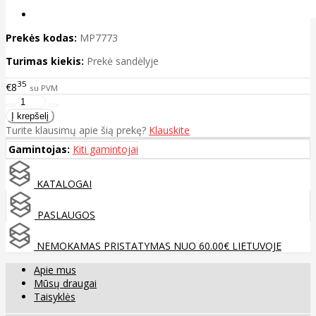
Prekės kodas:
MP7773
Turimas kiekis:
Prekė sandėlyje
35
€8
su PVM
Turite klausimų apie šią prekę?
Klauskite
Gamintojas:
Kiti gamintojai
KATALOGAI
PASLAUGOS
NEMOKAMAS PRISTATYMAS NUO 60.00€ LIETUVOJE
Apie mus
Mūsų draugai
Taisyklės