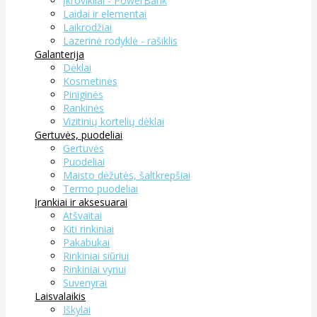
Įkrovikliai - PowerBank
Laidai ir elementai
Laikrodžiai
Lazerinė rodyklė - rašiklis
Galanterija
Dėklai
Kosmetinės
Piniginės
Rankinės
Vizitinių kortelių dėklai
Gertuvės, puodeliai
Gertuvės
Puodeliai
Maisto dėžutės, šaltkrepšiai
Termo puodeliai
Įrankiai ir aksesuarai
Atšvaitai
Kiti rinkiniai
Pakabukai
Rinkiniai siūriui
Rinkiniai vynui
Suvenyrai
Laisvalaikis
Iškylai