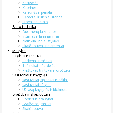
Karuselės
Kuprinės
Rankinės ir penalai
Rėmeliai ir sieniai stendai
Stovai ant stalo
Biuro technika
Duomenų laikmenos
Įrišimas ir laminavimas
Naikikliai ir pjaustyklės
Skaičiuotuvai ir elementai
Mokyklai
Rašikliai ir trintukai
Parkeriai ir rašalas
Tušinukai ir šerdelės
Pieštukai, trintukai ir drožtukai
Sąsiuviniai ir knygelės
sąsiuviniai, aplankai ir dėklai
sąsiuviniai kūrybai
Užrašų knygelės ir bloknotai
Braižyba ir skaičiuotuvai
Popierius braižybai
Braižybos įrankiai
Skaičiuotuvai