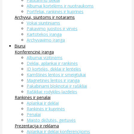
Pasitarimų dėklai
Albumai kortelėms ir nuotraukoms
Portfeliai, rankinės ir kuprinės
Archyvui, siuntoms ir notarams
Vokai siuntiniams
Pakavimo juostos ir virvės
Kartotekos įranga
Archyvavimo įranga
Biurui
Konferencinė įranga
Albumai vizitinėms
Dėklai, aplankai ir rankinės
ID kortelės, dėklai ir lentelės
Kamštinės lentos ir smeigtukai
Magnetinės lentos ir įranga
Pakabinami bloknotai ir rašikliai
Rašikliai: rodyklės-lazdelės
Rankinės ir penalai
Aplankai ir dėklai
Rankinės ir kuprinės
Penalai
Maisto dėžutės, gertuvės
Prezentacija ir reklama
Aplankai ir dėklai konferencijoms