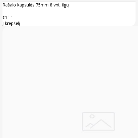
Rašalo kapsulės 75mm 8 vnt. ilgų
..
95
€1
Į krepšelį