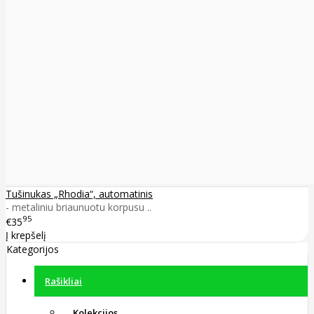
Tušinukas „Rhodia“, automatinis
- metaliniu briaunuotu korpusu ..
95
€35
Į krepšelį
Kategorijos
Rašikliai
Kolekcijos