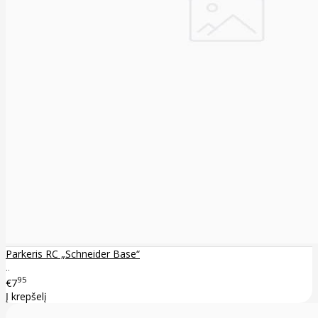
Parkeris RC „Schneider Base“
..
95
€7
Į krepšelį