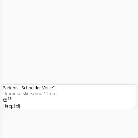
Parkeris „Schneider Voice“
- korpuso skersmuo 12mm..
95
€5
Į krepšelį