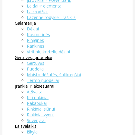
Įkrovikliai - PowerBank
Laidai ir elementai
Laikrodžiai
Lazerinė rodyklė - rašiklis
Galanterija
Dėklai
Kosmetinės
Piniginės
Rankinės
Vizitinių kortelių dėklai
Gertuvės, puodeliai
Gertuvės
Puodeliai
Maisto dėžutės, šaltkrepšiai
Termo puodeliai
Įrankiai ir aksesuarai
Atšvaitai
Kiti rinkiniai
Pakabukai
Rinkiniai siūriui
Rinkiniai vynui
Suvenyrai
Laisvalaikis
Iškylai