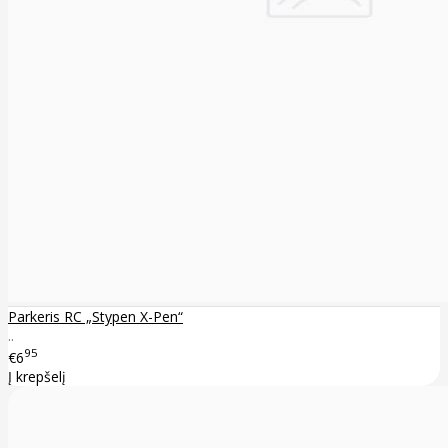
Parkeris RC „Stypen X-Pen“
..
95
€6
Į krepšelį