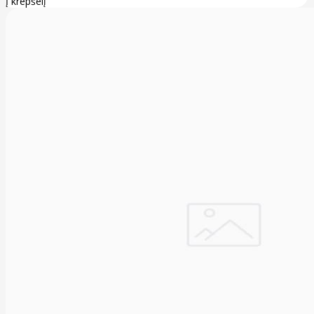
Į krepšelį