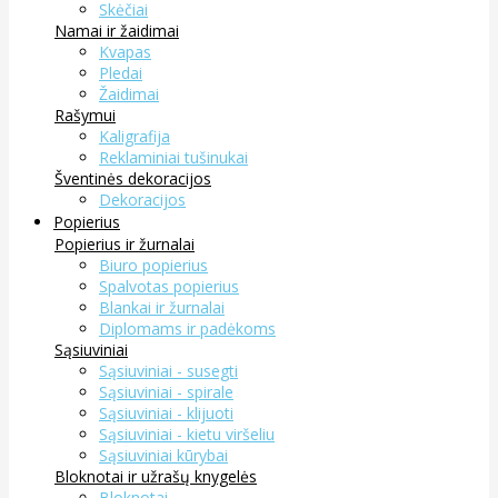
Skėčiai
Namai ir žaidimai
Kvapas
Pledai
Žaidimai
Rašymui
Kaligrafija
Reklaminiai tušinukai
Šventinės dekoracijos
Dekoracijos
Popierius
Popierius ir žurnalai
Biuro popierius
Spalvotas popierius
Blankai ir žurnalai
Diplomams ir padėkoms
Sąsiuviniai
Sąsiuviniai - susegti
Sąsiuviniai - spirale
Sąsiuviniai - klijuoti
Sąsiuviniai - kietu viršeliu
Sąsiuviniai kūrybai
Bloknotai ir užrašų knygelės
Bloknotai