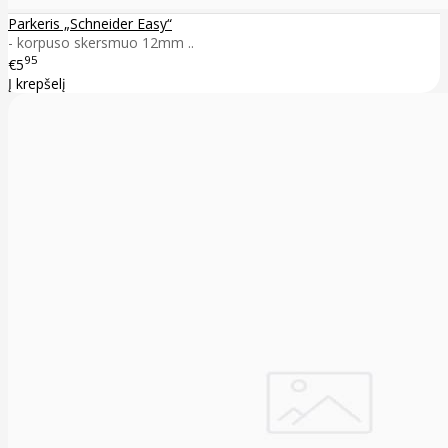
Parkeris „Schneider Easy“
- korpuso skersmuo 12mm ..
95
€5
Į krepšelį