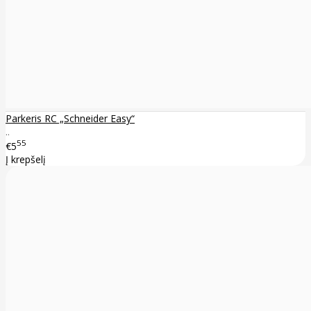
Parkeris RC „Schneider Easy“
..
55
€5
Į krepšelį