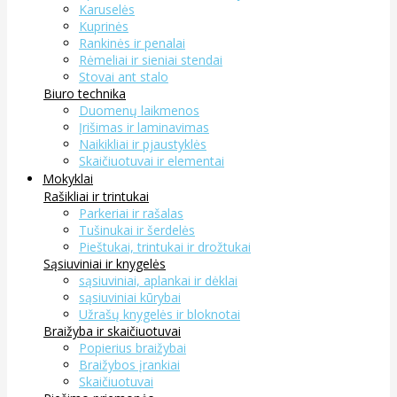
Karuselės
Kuprinės
Rankinės ir penalai
Rėmeliai ir sieniai stendai
Stovai ant stalo
Biuro technika
Duomenų laikmenos
Įrišimas ir laminavimas
Naikikliai ir pjaustyklės
Skaičiuotuvai ir elementai
Mokyklai
Rašikliai ir trintukai
Parkeriai ir rašalas
Tušinukai ir šerdelės
Pieštukai, trintukai ir drožtukai
Sąsiuviniai ir knygelės
sąsiuviniai, aplankai ir dėklai
sąsiuviniai kūrybai
Užrašų knygelės ir bloknotai
Braižyba ir skaičiuotuvai
Popierius braižybai
Braižybos įrankiai
Skaičiuotuvai