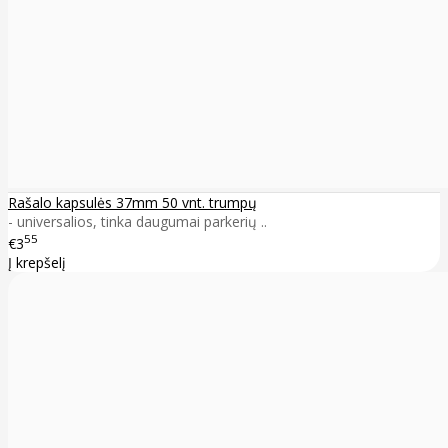
Rašalo kapsulės 37mm 50 vnt. trumpų
- universalios, tinka daugumai parkerių ..
55
€3
Į krepšelį