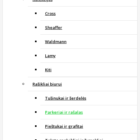
Cross
Sheaffer
Waldmann
Lamy
Kiti
Rašikliai biurui
Tušinukai ir šerdelės
Parkeriai ir rašalas
Pieštukai ir grafitai