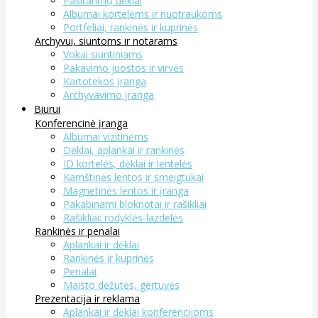
Pasitarimų dėklai
Albumai kortelėms ir nuotraukoms
Portfeliai, rankinės ir kuprinės
Archyvui, siuntoms ir notarams
Vokai siuntiniams
Pakavimo juostos ir virvės
Kartotekos įranga
Archyvavimo įranga
Biurui
Konferencinė įranga
Albumai vizitinėms
Dėklai, aplankai ir rankinės
ID kortelės, dėklai ir lentelės
Kamštinės lentos ir smeigtukai
Magnetinės lentos ir įranga
Pakabinami bloknotai ir rašikliai
Rašikliai: rodyklės-lazdelės
Rankinės ir penalai
Aplankai ir dėklai
Rankinės ir kuprinės
Penalai
Maisto dėžutės, gertuvės
Prezentacija ir reklama
Aplankai ir dėklai konferencijoms