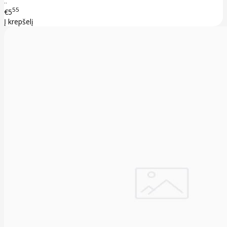
..
55
€5
Į krepšelį