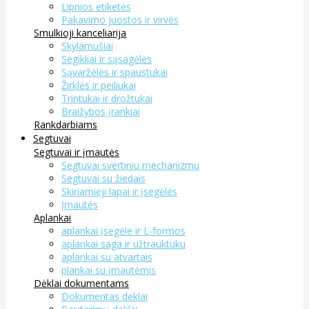
Lipnios etiketės
Pakavimo juostos ir virvės
Smulkioji kanceliarija
Skylamušiai
Segikliai ir sąsagėlės
Sąvaržėlės ir spaustukai
Žirklės ir peiliukai
Trintukai ir drožtukai
Braižybos įrankiai
Rankdarbiams
Segtuvai
Segtuvai ir įmautės
Segtuvai svertiniu mechanizmu
Segtuvai su žiedais
Skiriamieji lapai ir įsegėlės
Įmautės
Aplankai
aplankai įsegėle ir L-formos
aplankai saga ir užtrauktuku
aplankai su atvartais
plankai su įmautėmis
Dėklai dokumentams
Dokumentas dėklai