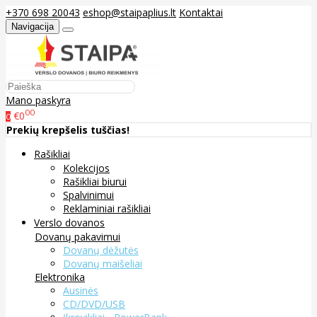
+370 698 20043
eshop@staipaplius.lt
Kontaktai
Navigacija
Mano paskyra
00
€0
0
Prekių krepšelis tuščias!
Rašikliai
Kolekcijos
Rašikliai biurui
Spalvinimui
Reklaminiai rašikliai
Verslo dovanos
Dovanų pakavimui
Dovanų dėžutės
Dovanų maišeliai
Elektronika
Ausinės
CD/DVD/USB