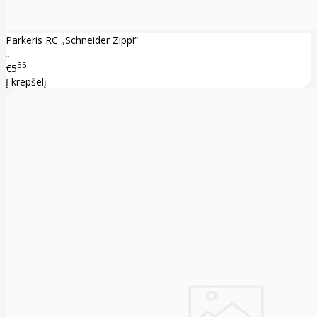
Parkeris RC „Schneider Zippi“
..
55
€5
Į krepšelį