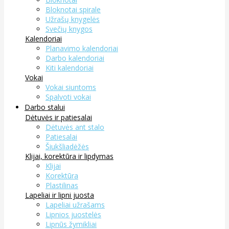
Bloknotai spirale
Užrašų knygelės
Svečių knygos
Kalendoriai
Planavimo kalendoriai
Darbo kalendoriai
Kiti kalendoriai
Vokai
Vokai siuntoms
Spalvoti vokai
Darbo stalui
Dėtuvės ir patiesalai
Dėtuvės ant stalo
Patiesalai
Šiukšliadėžės
Klijai, korektūra ir lipdymas
Klijai
Korektūra
Plastilinas
Lapeliai ir lipni juosta
Lapeliai užrašams
Lipnios juostelės
Lipnūs žymikliai