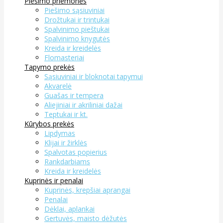
Piešimo priemonės
Piešimo sąsiuviniai
Drožtukai ir trintukai
Spalvinimo pieštukai
Spalvinimo knygutės
Kreida ir kreidelės
Flomasteriai
Tapymo prekės
Sąsiuviniai ir bloknotai tapymui
Akvarelė
Guašas ir tempera
Aliejiniai ir akriliniai dažai
Teptukai ir kt.
Kūrybos prekės
Lipdymas
Klijai ir žirklės
Spalvotas popierius
Rankdarbiams
Kreida ir kreidelės
Kuprinės ir penalai
Kuprinės, krepšiai aprangai
Penalai
Dėklai, aplankai
Gertuvės, maisto dėžutės