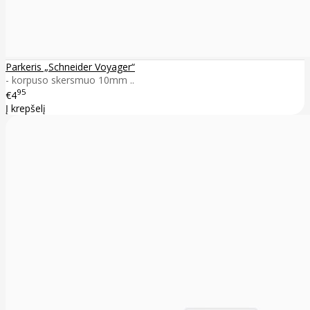
Parkeris „Schneider Voyager“
- korpuso skersmuo 10mm ..
95
€4
Į krepšelį