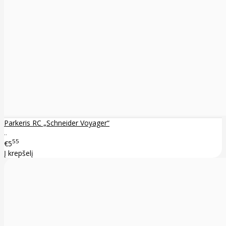
Parkeris RC „Schneider Voyager“
..
55
€5
Į krepšelį