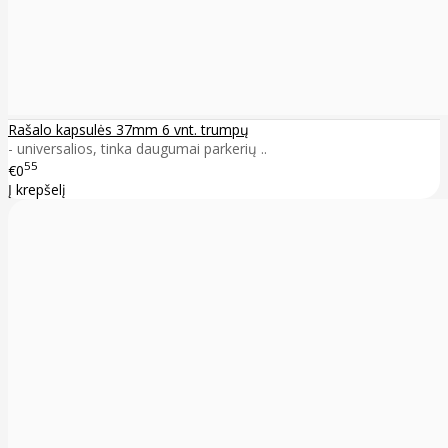
Rašalo kapsulės 37mm 6 vnt. trumpų
- universalios, tinka daugumai parkerių ..
55
€0
Į krepšelį