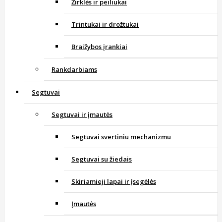
Žirklės ir peiliukai
Trintukai ir drožtukai
Braižybos įrankiai
Rankdarbiams
Segtuvai
Segtuvai ir įmautės
Segtuvai svertiniu mechanizmu
Segtuvai su žiedais
Skiriamieji lapai ir įsegėlės
Įmautės