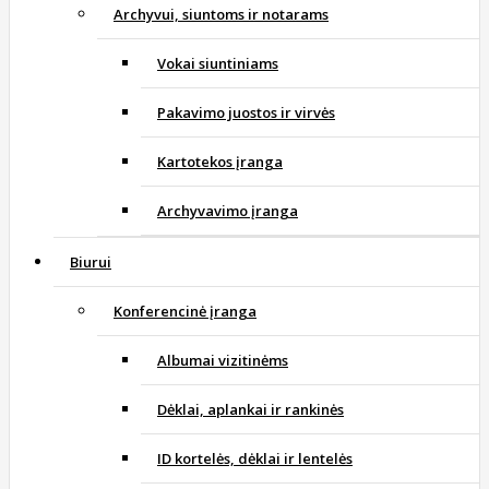
Archyvui, siuntoms ir notarams
Vokai siuntiniams
Pakavimo juostos ir virvės
Kartotekos įranga
Archyvavimo įranga
Biurui
Konferencinė įranga
Albumai vizitinėms
Dėklai, aplankai ir rankinės
ID kortelės, dėklai ir lentelės