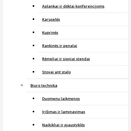
Aplankai ir dėklai konferencijoms
Karuselės
Kuprinės
Rankinės ir penalai
Rėmeliai ir sieniai stendai
Stovai ant stalo
Biuro technika
Duomenų laikmenos
Įrišimas ir laminavimas
Naikikliai ir pjaustyklės