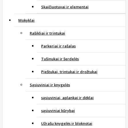
Skaičiuotuvai ir elementai
Mokyklai
Rašikliai ir trintukai
Parkeriai ir rašalas
Tušinukai ir šerdelės
Pieštukai, trintukai ir drožtukai
Sąsiuviniai ir knygelės
sąsiuviniai, aplankai ir dėklai
sąsiuviniai kūrybai
Užrašų knygelės ir bloknotai