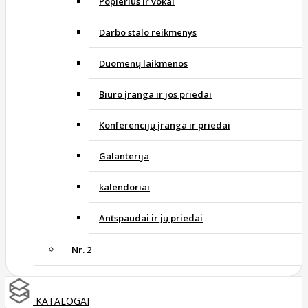
Popierius ir vokai
Darbo stalo reikmenys
Duomenų laikmenos
Biuro įranga ir jos priedai
Konferencijų įranga ir priedai
Galanterija
kalendoriai
Antspaudai ir jų priedai
Nr. 2
KATALOGAI