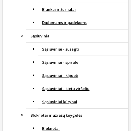
Blankai ir žurnalai
Diplomams ir padėkoms
Sąsiuviniai
Sąsiuviniai - susegti
Sąsiuviniai - spirale
Sąsiuviniai - klijuoti
Sąsiuviniai - kietu viršeliu
Sąsiuviniai kūrybai
Bloknotai ir užrašų knygelės
Bloknotai