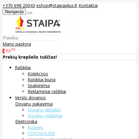
+370 698 20043
eshop@staipaplius.lt
Kontaktai
Navigacija
Mano paskyra
00
€0
0
Prekių krepšelis tuščias!
Rašikliai
Kolekcijos
Rašikliai biurui
Spalvinimui
Reklaminiai rašikliai
Verslo dovanos
Dovanų pakavimui
Dovanų dėžutės
Dovanų maišeliai
Elektronika
Ausinės
CD/DVD/USB