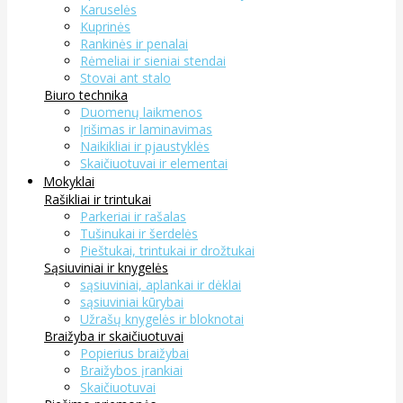
Karuselės
Kuprinės
Rankinės ir penalai
Rėmeliai ir sieniai stendai
Stovai ant stalo
Biuro technika
Duomenų laikmenos
Įrišimas ir laminavimas
Naikikliai ir pjaustyklės
Skaičiuotuvai ir elementai
Mokyklai
Rašikliai ir trintukai
Parkeriai ir rašalas
Tušinukai ir šerdelės
Pieštukai, trintukai ir drožtukai
Sąsiuviniai ir knygelės
sąsiuviniai, aplankai ir dėklai
sąsiuviniai kūrybai
Užrašų knygelės ir bloknotai
Braižyba ir skaičiuotuvai
Popierius braižybai
Braižybos įrankiai
Skaičiuotuvai