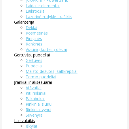
Įkrovikliai - PowerBank
Laidai ir elementai
Laikrodžiai
Lazerinė rodyklė - rašiklis
Galanterija
Dėklai
Kosmetinės
Piniginės
Rankinės
Vizitinių kortelių dėklai
Gertuvės, puodeliai
Gertuvės
Puodeliai
Maisto dėžutės, šaltkrepšiai
Termo puodeliai
Įrankiai ir aksesuarai
Atšvaitai
Kiti rinkiniai
Pakabukai
Rinkiniai siūriui
Rinkiniai vynui
Suvenyrai
Laisvalaikis
Iškylai