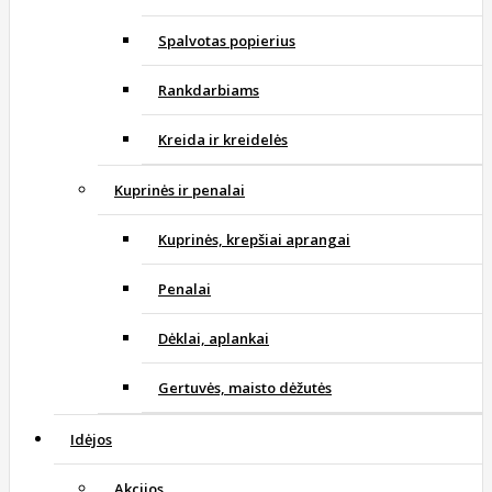
Spalvotas popierius
Rankdarbiams
Kreida ir kreidelės
Kuprinės ir penalai
Kuprinės, krepšiai aprangai
Penalai
Dėklai, aplankai
Gertuvės, maisto dėžutės
Idėjos
Akcijos