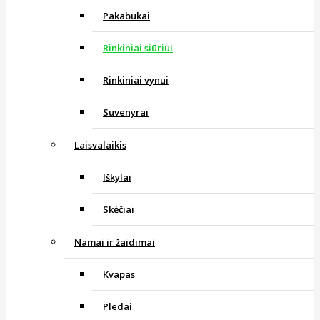
Pakabukai
Rinkiniai siūriui
Rinkiniai vynui
Suvenyrai
Laisvalaikis
Iškylai
Skėčiai
Namai ir žaidimai
Kvapas
Pledai