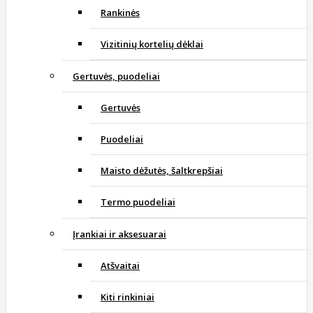
Rankinės
Vizitinių kortelių dėklai
Gertuvės, puodeliai
Gertuvės
Puodeliai
Maisto dėžutės, šaltkrepšiai
Termo puodeliai
Įrankiai ir aksesuarai
Atšvaitai
Kiti rinkiniai