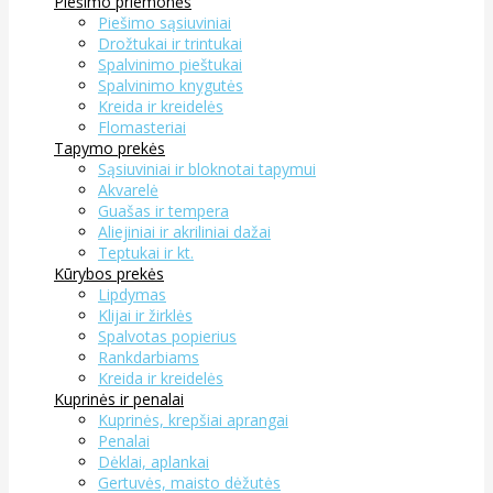
Piešimo priemonės
Piešimo sąsiuviniai
Drožtukai ir trintukai
Spalvinimo pieštukai
Spalvinimo knygutės
Kreida ir kreidelės
Flomasteriai
Tapymo prekės
Sąsiuviniai ir bloknotai tapymui
Akvarelė
Guašas ir tempera
Aliejiniai ir akriliniai dažai
Teptukai ir kt.
Kūrybos prekės
Lipdymas
Klijai ir žirklės
Spalvotas popierius
Rankdarbiams
Kreida ir kreidelės
Kuprinės ir penalai
Kuprinės, krepšiai aprangai
Penalai
Dėklai, aplankai
Gertuvės, maisto dėžutės