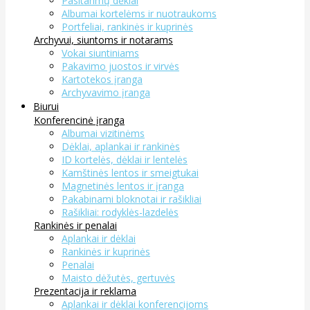
Pasitarimų dėklai
Albumai kortelėms ir nuotraukoms
Portfeliai, rankinės ir kuprinės
Archyvui, siuntoms ir notarams
Vokai siuntiniams
Pakavimo juostos ir virvės
Kartotekos įranga
Archyvavimo įranga
Biurui
Konferencinė įranga
Albumai vizitinėms
Dėklai, aplankai ir rankinės
ID kortelės, dėklai ir lentelės
Kamštinės lentos ir smeigtukai
Magnetinės lentos ir įranga
Pakabinami bloknotai ir rašikliai
Rašikliai: rodyklės-lazdelės
Rankinės ir penalai
Aplankai ir dėklai
Rankinės ir kuprinės
Penalai
Maisto dėžutės, gertuvės
Prezentacija ir reklama
Aplankai ir dėklai konferencijoms