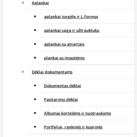
Aplankai
aplankai įsegėle ir L-formos
aplankai saga ir užtrauktuku
aplankai su atvartais
plankai su įmautėmis
Dėklai dokumentams
Dokumentas dėklai
Pasitarimų dėklai
Albumai kortelėms ir nuotraukoms
Portfeliai, rankinės ir kuprinės