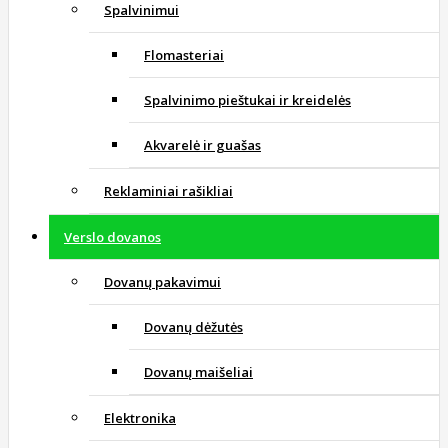
Spalvinimui
Flomasteriai
Spalvinimo pieštukai ir kreidelės
Akvarelė ir guašas
Reklaminiai rašikliai
Verslo dovanos
Dovanų pakavimui
Dovanų dėžutės
Dovanų maišeliai
Elektronika