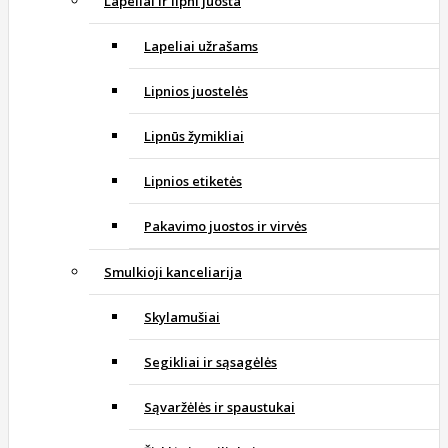
Lapeliai ir lipni juosta
Lapeliai užrašams
Lipnios juostelės
Lipnūs žymikliai
Lipnios etiketės
Pakavimo juostos ir virvės
Smulkioji kanceliarija
Skylamušiai
Segikliai ir sąsagėlės
Sąvaržėlės ir spaustukai