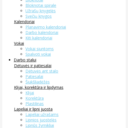
Bloknotai spirale
Užrašų knygelės
Svečių knygos
Kalendoriai
Planavimo kalendoriai
Darbo kalendoriai
Kiti kalendoriai
Vokai
Vokai siuntoms
Spalvoti vokai
Darbo stalui
Dėtuvės ir patiesalai
Dėtuvės ant stalo
Patiesalai
Šiukšliadėžės
Klijai, korektūra ir lipdymas
Klijai
Korektūra
Plastilinas
Lapeliai ir lipni juosta
Lapeliai užrašams
Lipnios juostelės
Lipnūs žymikliai