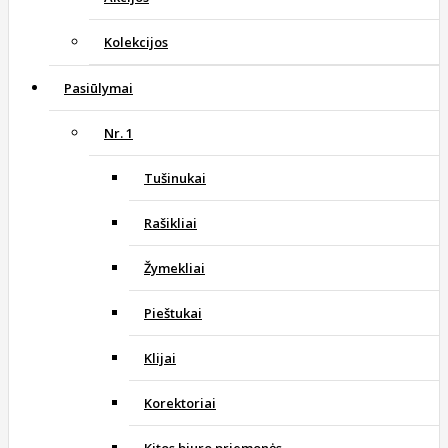
Kolekcijos
Pasiūlymai
Nr. 1
Tušinukai
Rašikliai
Žymekliai
Pieštukai
Klijai
Korektoriai