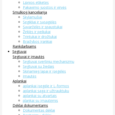
Lipnios etiketės
Pakavimo juostos ir virvės
Smulkioji kanceliarija
Skylamušiai
Segikliai ir sąsagėlės
Sąvaržėlės ir spaustukai
Žirklės ir peiliukai
Trintukai ir drožtukai
Braižybos įrankiai
Rankdarbiams
Segtuvai
Segtuvai ir įmautės
Segtuvai svertiniu mechanizmu
Segtuvai su žiedais
Skiriamieji lapai ir įsegėlės
Įmautės
Aplankai
aplankai įsegėle ir L-formos
aplankai saga ir užtrauktuku
aplankai su atvartais
plankai su įmautėmis
Dėklai dokumentams
Dokumentas dėklai