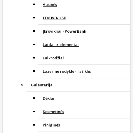
Ausinės
CD/DVD/USB
Įkrovikliai - PowerBank
Laidai ir elementai
Laikrodžiai
Lazerinė rodyklė - rašiklis
Galanterija
Dėklai
Kosmetinės
Piniginės