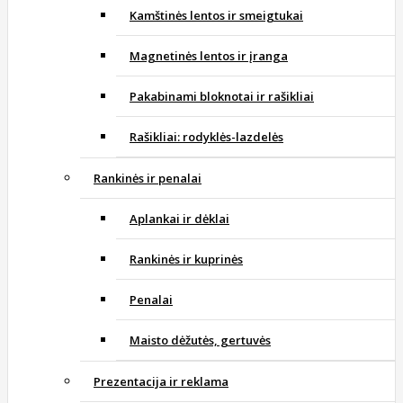
Kamštinės lentos ir smeigtukai
Magnetinės lentos ir įranga
Pakabinami bloknotai ir rašikliai
Rašikliai: rodyklės-lazdelės
Rankinės ir penalai
Aplankai ir dėklai
Rankinės ir kuprinės
Penalai
Maisto dėžutės, gertuvės
Prezentacija ir reklama