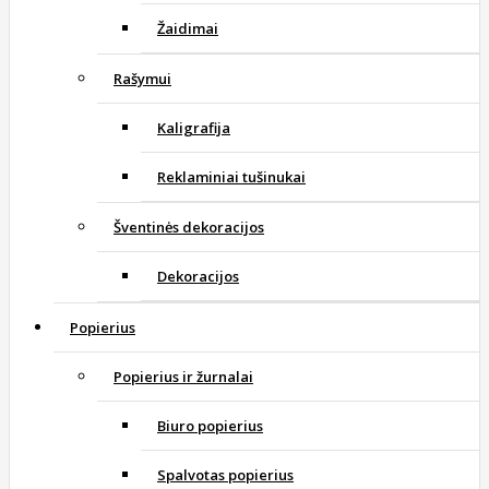
Žaidimai
Rašymui
Kaligrafija
Reklaminiai tušinukai
Šventinės dekoracijos
Dekoracijos
Popierius
Popierius ir žurnalai
Biuro popierius
Spalvotas popierius