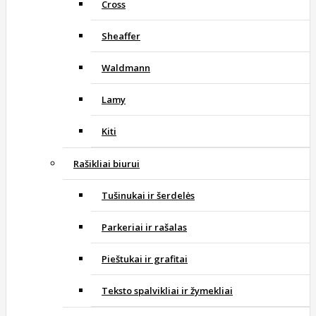
Cross
Sheaffer
Waldmann
Lamy
Kiti
Rašikliai biurui
Tušinukai ir šerdelės
Parkeriai ir rašalas
Pieštukai ir grafitai
Teksto spalvikliai ir žymekliai