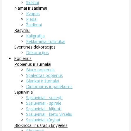
Skėčiai
Namai ir žaidimai
Kvapas
Pledai
Žaidimai
Rašymui
Kaligrafija
Reklaminiai tušinukai
Šventinės dekoracijos
Dekoracijos
Popierius
Popierius ir žurnalai
Biuro popierius
Spalvotas popierius
Blankai ir žurnalai
Diplomams ir padėkoms
Sąsiuviniai
Sąsiuviniai - susegti
Sąsiuviniai - spirale
Sąsiuviniai - klijuoti
Sąsiuviniai - kietu viršeliu
Sąsiuviniai kūrybai
Bloknotai ir užrašų knygelės
Bloknotai