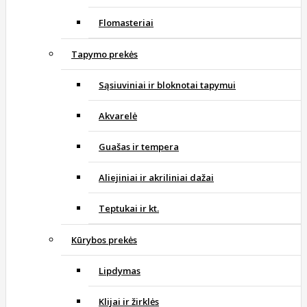
Flomasteriai
Tapymo prekės
Sąsiuviniai ir bloknotai tapymui
Akvarelė
Guašas ir tempera
Aliejiniai ir akriliniai dažai
Teptukai ir kt.
Kūrybos prekės
Lipdymas
Klijai ir žirklės