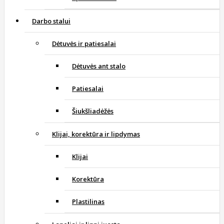
Darbo stalui
Dėtuvės ir patiesalai
Dėtuvės ant stalo
Patiesalai
Šiukšliadėžės
Klijai, korektūra ir lipdymas
Klijai
Korektūra
Plastilinas