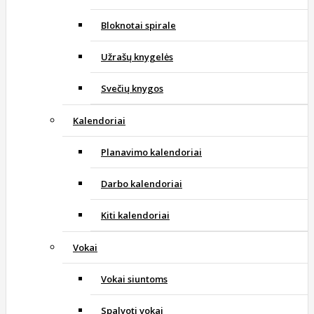
Bloknotai spirale
Užrašų knygelės
Svečių knygos
Kalendoriai
Planavimo kalendoriai
Darbo kalendoriai
Kiti kalendoriai
Vokai
Vokai siuntoms
Spalvoti vokai