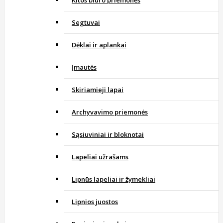
Kitos biuro priemonės
Segtuvai
Dėklai ir aplankai
Įmautės
Skiriamieji lapai
Archyvavimo priemonės
Sąsiuviniai ir bloknotai
Lapeliai užrašams
Lipnūs lapeliai ir žymekliai
Lipnios juostos