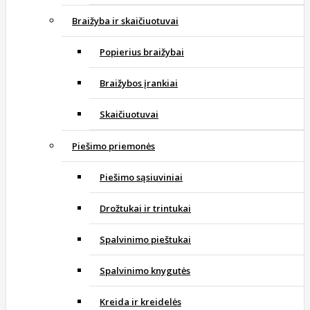
Braižyba ir skaičiuotuvai
Popierius braižybai
Braižybos įrankiai
Skaičiuotuvai
Piešimo priemonės
Piešimo sąsiuviniai
Drožtukai ir trintukai
Spalvinimo pieštukai
Spalvinimo knygutės
Kreida ir kreidelės