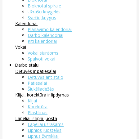
Bloknotai spirale
Užrašų knygelės
Svečių knygos
Kalendoriai
Planavimo kalendoriai
Darbo kalendoriai
Kiti kalendoriai
Vokai
Vokai siuntoms
Spalvoti vokai
Darbo stalui
Dėtuvės ir patiesalai
Dėtuvės ant stalo
Patiesalai
Šiukšliadėžės
Klijai, korektūra ir lipdymas
Klijai
Korektūra
Plastilinas
Lapeliai ir lipni juosta
Lapeliai užrašams
Lipnios juostelės
Lipnūs žymikliai