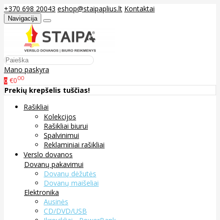
+370 698 20043
eshop@staipaplius.lt
Kontaktai
Navigacija
Mano paskyra
00
€0
0
Prekių krepšelis tuščias!
Rašikliai
Kolekcijos
Rašikliai biurui
Spalvinimui
Reklaminiai rašikliai
Verslo dovanos
Dovanų pakavimui
Dovanų dėžutės
Dovanų maišeliai
Elektronika
Ausinės
CD/DVD/USB