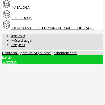
KATALOGAI
PASLAUGOS
NEMOKAMAS PRISTATYMAS NUO 60.00€ LIETUVOJE
Apie mus
Mūsų draugai
Taisyklės
Elektroninių parduotuvių nuoma
-
eshoprent.com
Rašyti
Skambinti