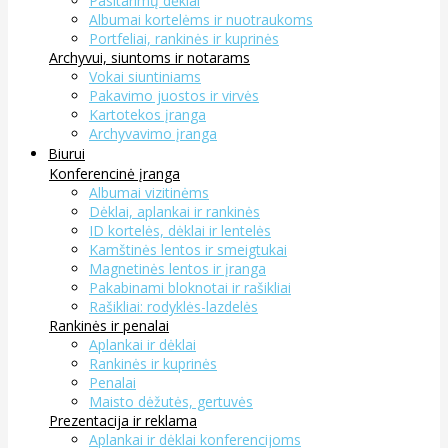
Pasitarimų dėklai
Albumai kortelėms ir nuotraukoms
Portfeliai, rankinės ir kuprinės
Archyvui, siuntoms ir notarams
Vokai siuntiniams
Pakavimo juostos ir virvės
Kartotekos įranga
Archyvavimo įranga
Biurui
Konferencinė įranga
Albumai vizitinėms
Dėklai, aplankai ir rankinės
ID kortelės, dėklai ir lentelės
Kamštinės lentos ir smeigtukai
Magnetinės lentos ir įranga
Pakabinami bloknotai ir rašikliai
Rašikliai: rodyklės-lazdelės
Rankinės ir penalai
Aplankai ir dėklai
Rankinės ir kuprinės
Penalai
Maisto dėžutės, gertuvės
Prezentacija ir reklama
Aplankai ir dėklai konferencijoms