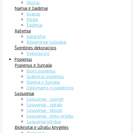
Skėčiai
Namai ir žaidimai
Kvapas
Pledai
Žaidimai
Rašymui
Kaligrafija
Reklaminiai tušinukai
Šventinės dekoracijos
Dekoracijos
Popierius
Popierius ir žurnalai
Biuro popierius
Spalvotas popierius
Blankai ir žurnalai
Diplomams ir padėkoms
Sąsiuviniai
Sąsiuviniai - susegti
Sąsiuviniai - spirale
Sąsiuviniai - klijuoti
Sąsiuviniai - kietu viršeliu
Sąsiuviniai kūrybai
Bloknotai ir užrašų knygelės
Bloknotai