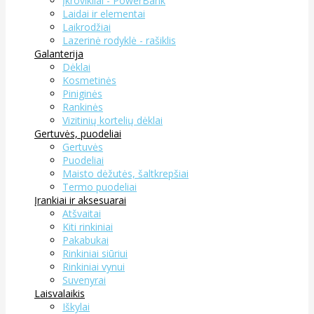
Įkrovikliai - PowerBank
Laidai ir elementai
Laikrodžiai
Lazerinė rodyklė - rašiklis
Galanterija
Dėklai
Kosmetinės
Piniginės
Rankinės
Vizitinių kortelių dėklai
Gertuvės, puodeliai
Gertuvės
Puodeliai
Maisto dėžutės, šaltkrepšiai
Termo puodeliai
Įrankiai ir aksesuarai
Atšvaitai
Kiti rinkiniai
Pakabukai
Rinkiniai siūriui
Rinkiniai vynui
Suvenyrai
Laisvalaikis
Iškylai