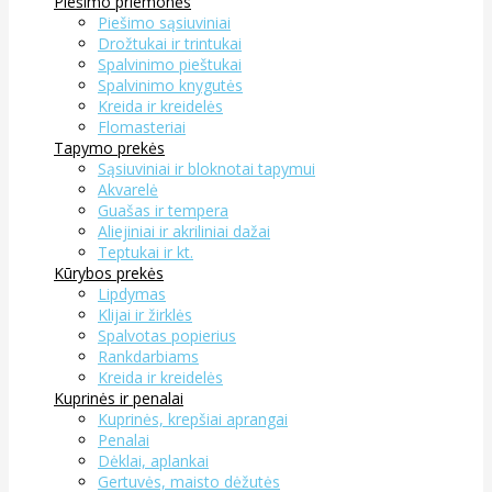
Piešimo priemonės
Piešimo sąsiuviniai
Drožtukai ir trintukai
Spalvinimo pieštukai
Spalvinimo knygutės
Kreida ir kreidelės
Flomasteriai
Tapymo prekės
Sąsiuviniai ir bloknotai tapymui
Akvarelė
Guašas ir tempera
Aliejiniai ir akriliniai dažai
Teptukai ir kt.
Kūrybos prekės
Lipdymas
Klijai ir žirklės
Spalvotas popierius
Rankdarbiams
Kreida ir kreidelės
Kuprinės ir penalai
Kuprinės, krepšiai aprangai
Penalai
Dėklai, aplankai
Gertuvės, maisto dėžutės