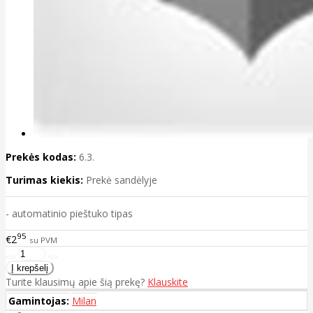
Prekės kodas:
6.3.
Turimas kiekis:
Prekė sandėlyje
- automatinio pieštuko tipas
95
€2
su PVM
Turite klausimų apie šią prekę?
Klauskite
Gamintojas:
Milan