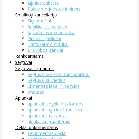
Lipnios etiketės
Pakavimo juostos ir virvės
Smulkioji kanceliarija
Skylamušiai
Segikliai ir sąsagėlės
Sąvaržėlės ir spaustukai
Žirklės ir peiliukai
Trintukai ir drožtukai
Braižybos įrankiai
Rankdarbiams
Segtuvai
Segtuvai ir įmautės
Segtuvai svertiniu mechanizmu
Segtuvai su žiedais
Skiriamieji lapai ir įsegėlės
Įmautės
Aplankai
aplankai įsegėle ir L-formos
aplankai saga ir užtrauktuku
aplankai su atvartais
plankai su įmautėmis
Dėklai dokumentams
Dokumentas dėklai