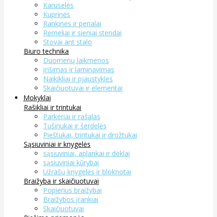
Karuselės
Kuprinės
Rankinės ir penalai
Rėmeliai ir sieniai stendai
Stovai ant stalo
Biuro technika
Duomenų laikmenos
Įrišimas ir laminavimas
Naikikliai ir pjaustyklės
Skaičiuotuvai ir elementai
Mokyklai
Rašikliai ir trintukai
Parkeriai ir rašalas
Tušinukai ir šerdelės
Pieštukai, trintukai ir drožtukai
Sąsiuviniai ir knygelės
sąsiuviniai, aplankai ir dėklai
sąsiuviniai kūrybai
Užrašų knygelės ir bloknotai
Braižyba ir skaičiuotuvai
Popierius braižybai
Braižybos įrankiai
Skaičiuotuvai