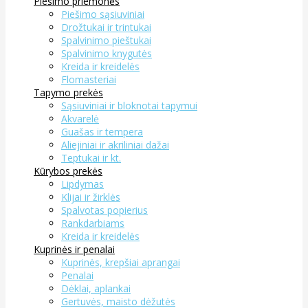
Piešimo priemonės
Piešimo sąsiuviniai
Drožtukai ir trintukai
Spalvinimo pieštukai
Spalvinimo knygutės
Kreida ir kreidelės
Flomasteriai
Tapymo prekės
Sąsiuviniai ir bloknotai tapymui
Akvarelė
Guašas ir tempera
Aliejiniai ir akriliniai dažai
Teptukai ir kt.
Kūrybos prekės
Lipdymas
Klijai ir žirklės
Spalvotas popierius
Rankdarbiams
Kreida ir kreidelės
Kuprinės ir penalai
Kuprinės, krepšiai aprangai
Penalai
Dėklai, aplankai
Gertuvės, maisto dėžutės