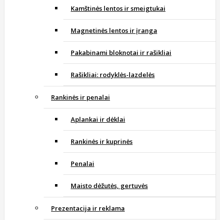
Kamštinės lentos ir smeigtukai
Magnetinės lentos ir įranga
Pakabinami bloknotai ir rašikliai
Rašikliai: rodyklės-lazdelės
Rankinės ir penalai
Aplankai ir dėklai
Rankinės ir kuprinės
Penalai
Maisto dėžutės, gertuvės
Prezentacija ir reklama