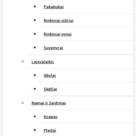
Pakabukai
Rinkiniai siūriui
Rinkiniai vynui
Suvenyrai
Laisvalaikis
Iškylai
Skėčiai
Namai ir žaidimai
Kvapas
Pledai