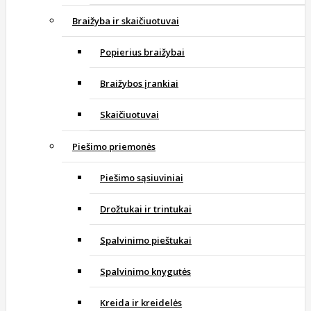
Braižyba ir skaičiuotuvai
Popierius braižybai
Braižybos įrankiai
Skaičiuotuvai
Piešimo priemonės
Piešimo sąsiuviniai
Drožtukai ir trintukai
Spalvinimo pieštukai
Spalvinimo knygutės
Kreida ir kreidelės