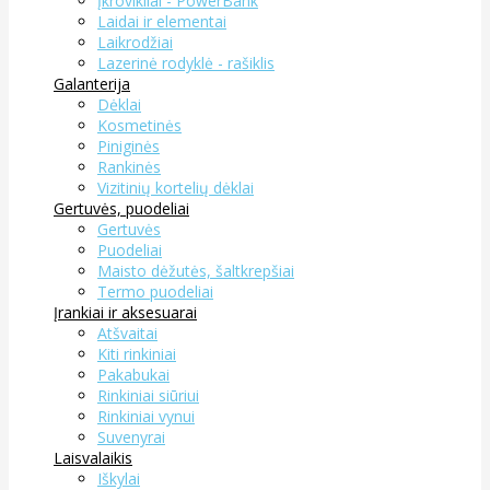
Įkrovikliai - PowerBank
Laidai ir elementai
Laikrodžiai
Lazerinė rodyklė - rašiklis
Galanterija
Dėklai
Kosmetinės
Piniginės
Rankinės
Vizitinių kortelių dėklai
Gertuvės, puodeliai
Gertuvės
Puodeliai
Maisto dėžutės, šaltkrepšiai
Termo puodeliai
Įrankiai ir aksesuarai
Atšvaitai
Kiti rinkiniai
Pakabukai
Rinkiniai siūriui
Rinkiniai vynui
Suvenyrai
Laisvalaikis
Iškylai