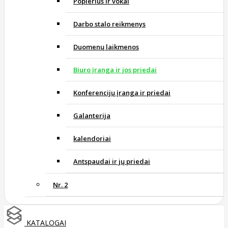
Popierius ir vokai
Darbo stalo reikmenys
Duomenų laikmenos
Biuro įranga ir jos priedai
Konferencijų įranga ir priedai
Galanterija
kalendoriai
Antspaudai ir jų priedai
Nr. 2
KATALOGAI