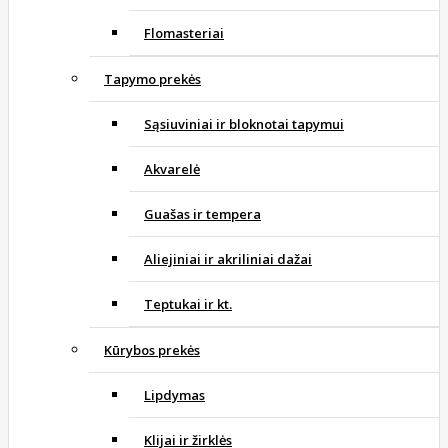
Flomasteriai
Tapymo prekės
Sąsiuviniai ir bloknotai tapymui
Akvarelė
Guašas ir tempera
Aliejiniai ir akriliniai dažai
Teptukai ir kt.
Kūrybos prekės
Lipdymas
Klijai ir žirklės