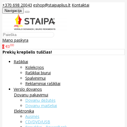
+370 698 20043
eshop@staipaplius.lt
Kontaktai
Navigacija
Mano paskyra
00
€0
0
Prekių krepšelis tuščias!
Rašikliai
Kolekcijos
Rašikliai biurui
Spalvinimui
Reklaminiai rašikliai
Verslo dovanos
Dovanų pakavimui
Dovanų dėžutės
Dovanų maišeliai
Elektronika
Ausinės
CD/DVD/USB