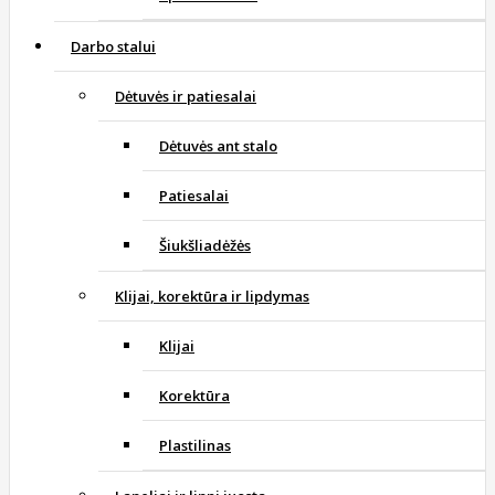
Darbo stalui
Dėtuvės ir patiesalai
Dėtuvės ant stalo
Patiesalai
Šiukšliadėžės
Klijai, korektūra ir lipdymas
Klijai
Korektūra
Plastilinas