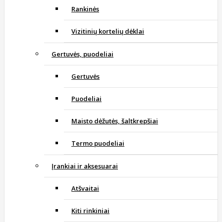
Rankinės
Vizitinių kortelių dėklai
Gertuvės, puodeliai
Gertuvės
Puodeliai
Maisto dėžutės, šaltkrepšiai
Termo puodeliai
Įrankiai ir aksesuarai
Atšvaitai
Kiti rinkiniai