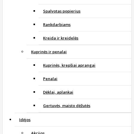
Spalvotas popierius
Rankdarbiams
Kreida ir kreidelės
Kuprinės ir penalai
Kuprinės, krepšiai aprangai
Penalai
Dėklai, aplankai
Gertuvės, maisto dėžutės
Idėjos
Akcijos