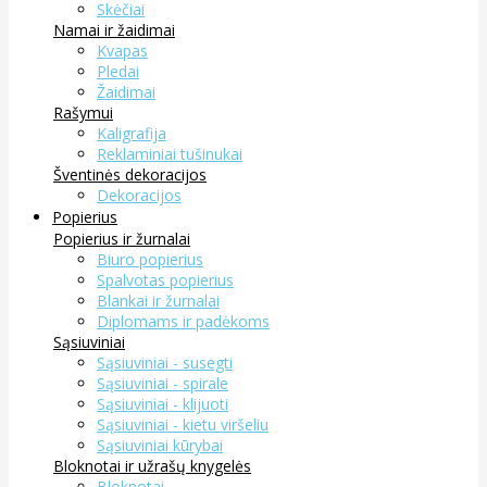
Skėčiai
Namai ir žaidimai
Kvapas
Pledai
Žaidimai
Rašymui
Kaligrafija
Reklaminiai tušinukai
Šventinės dekoracijos
Dekoracijos
Popierius
Popierius ir žurnalai
Biuro popierius
Spalvotas popierius
Blankai ir žurnalai
Diplomams ir padėkoms
Sąsiuviniai
Sąsiuviniai - susegti
Sąsiuviniai - spirale
Sąsiuviniai - klijuoti
Sąsiuviniai - kietu viršeliu
Sąsiuviniai kūrybai
Bloknotai ir užrašų knygelės
Bloknotai