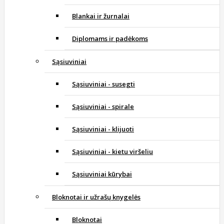
Blankai ir žurnalai
Diplomams ir padėkoms
Sąsiuviniai
Sąsiuviniai - susegti
Sąsiuviniai - spirale
Sąsiuviniai - klijuoti
Sąsiuviniai - kietu viršeliu
Sąsiuviniai kūrybai
Bloknotai ir užrašų knygelės
Bloknotai