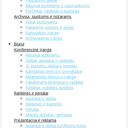
Pasitarimų dėklai
Albumai kortelėms ir nuotraukoms
Portfeliai, rankinės ir kuprinės
Archyvui, siuntoms ir notarams
Vokai siuntiniams
Pakavimo juostos ir virvės
Kartotekos įranga
Archyvavimo įranga
Biurui
Konferencinė įranga
Albumai vizitinėms
Dėklai, aplankai ir rankinės
ID kortelės, dėklai ir lentelės
Kamštinės lentos ir smeigtukai
Magnetinės lentos ir įranga
Pakabinami bloknotai ir rašikliai
Rašikliai: rodyklės-lazdelės
Rankinės ir penalai
Aplankai ir dėklai
Rankinės ir kuprinės
Penalai
Maisto dėžutės, gertuvės
Prezentacija ir reklama
Aplankai ir dėklai konferencijoms