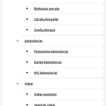
Bloknotai spirale
Užrašų knygelės
Svečių knygos
Kalendoriai
Planavimo kalendoriai
Darbo kalendoriai
Kiti kalendoriai
Vokai
Vokai siuntoms
Spalvoti vokai