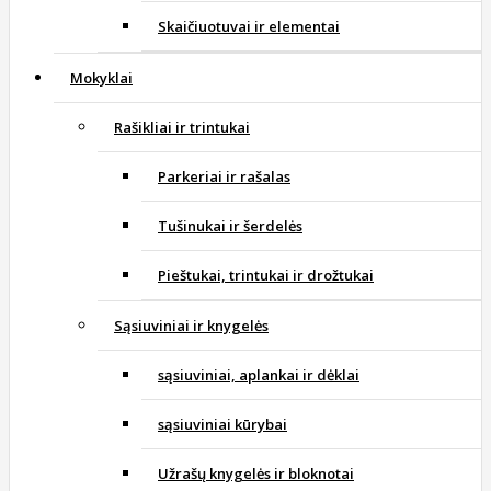
Skaičiuotuvai ir elementai
Mokyklai
Rašikliai ir trintukai
Parkeriai ir rašalas
Tušinukai ir šerdelės
Pieštukai, trintukai ir drožtukai
Sąsiuviniai ir knygelės
sąsiuviniai, aplankai ir dėklai
sąsiuviniai kūrybai
Užrašų knygelės ir bloknotai