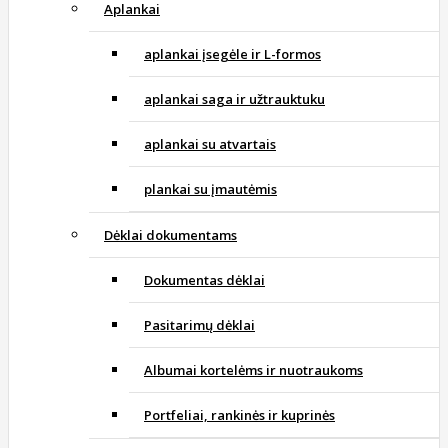
Aplankai
aplankai įsegėle ir L-formos
aplankai saga ir užtrauktuku
aplankai su atvartais
plankai su įmautėmis
Dėklai dokumentams
Dokumentas dėklai
Pasitarimų dėklai
Albumai kortelėms ir nuotraukoms
Portfeliai, rankinės ir kuprinės