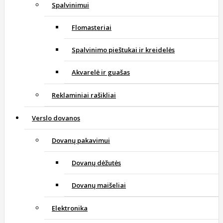
Spalvinimui
Flomasteriai
Spalvinimo pieštukai ir kreidelės
Akvarelė ir guašas
Reklaminiai rašikliai
Verslo dovanos
Dovanų pakavimui
Dovanų dėžutės
Dovanų maišeliai
Elektronika