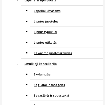
Lapeliai ir lipni juosta
Lapeliai užrašams
Lipnios juostelės
Lipnūs žymikliai
Lipnios etiketės
Pakavimo juostos ir virvės
Smulkioji kanceliarija
Skylamušiai
Segikliai ir sąsagėlės
Sąvaržėlės ir spaustukai