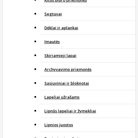
Kitos biuro priemonės
Segtuvai
Dėklai ir aplankai
Įmautės
Skiriamieji lapai
Archyvavimo priemonės
Sąsiuviniai ir bloknotai
Lapeliai užrašams
Lipnūs lapeliai ir žymekliai
Lipnios juostos