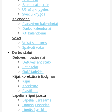
Bloknotai spirale
Užrašų knygelės
Svečių knygos
Kalendoriai
Planavimo kalendoriai
Darbo kalendoriai
Kiti kalendoriai
Vokai
Vokai siuntoms
Spalvoti vokai
Darbo stalui
Dėtuvės ir patiesalai
Dėtuvės ant stalo
Patiesalai
Šiukšliadėžės
Klijai, korektūra ir lipdymas
Klijai
Korektūra
Plastilinas
Lapeliai ir lipni juosta
Lapeliai užrašams
Lipnios juostelės
Lipnūs žymikliai