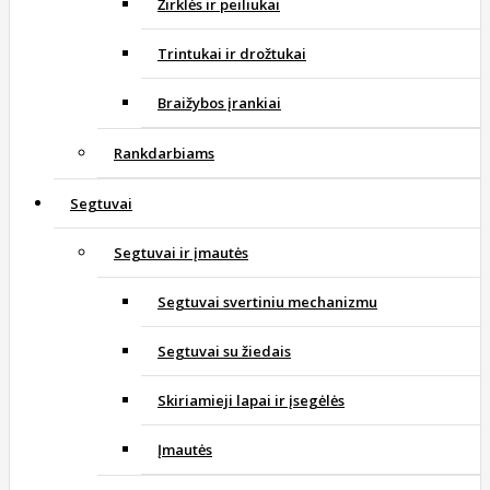
Žirklės ir peiliukai
Trintukai ir drožtukai
Braižybos įrankiai
Rankdarbiams
Segtuvai
Segtuvai ir įmautės
Segtuvai svertiniu mechanizmu
Segtuvai su žiedais
Skiriamieji lapai ir įsegėlės
Įmautės