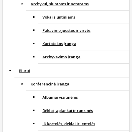
Archyvui, siuntoms ir notarams
Vokai siuntiniams
Pakavimo juostos ir virvės
Kartotekos įranga
Archyvavimo įranga
Biurui
Konferencinė įranga
Albumai vizitinėms
Dėklai, aplankai ir rankinės
ID kortelės, dėklai ir lentelės