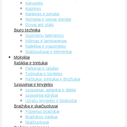
Karuselės
Kuprinės
Rankinės ir penalai
Rėmeliai ir sieniai stendai
Stovai ant stalo
Biuro technika
Duomenų laikmenos
Įrišimas ir laminavimas
Naikikliai ir pjaustyklės
Skaičiuotuvai ir elementai
Mokyklai
Rašikliai ir trintukai
Parkeriai ir rašalas
Tušinukai ir šerdelės
Pieštukai, trintukai ir drožtukai
Sąsiuviniai ir knygelės
sąsiuviniai, aplankai ir dėklai
sąsiuviniai kūrybai
Užrašų knygelės ir bloknotai
Braižyba ir skaičiuotuvai
Popierius braižybai
Braižybos įrankiai
Skaičiuotuvai