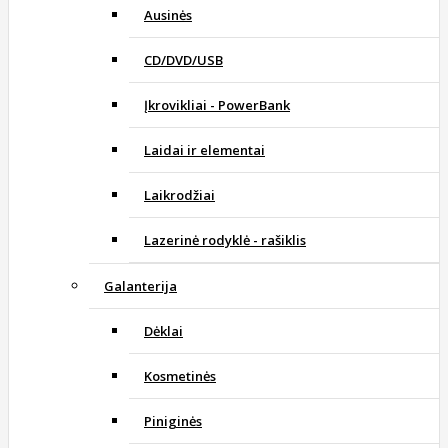
Ausinės
CD/DVD/USB
Įkrovikliai - PowerBank
Laidai ir elementai
Laikrodžiai
Lazerinė rodyklė - rašiklis
Galanterija
Dėklai
Kosmetinės
Piniginės