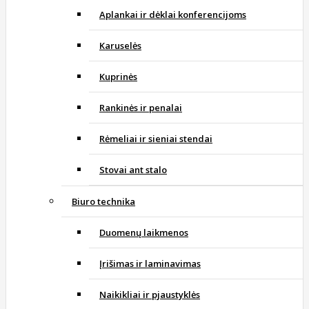
Aplankai ir dėklai konferencijoms
Karuselės
Kuprinės
Rankinės ir penalai
Rėmeliai ir sieniai stendai
Stovai ant stalo
Biuro technika
Duomenų laikmenos
Įrišimas ir laminavimas
Naikikliai ir pjaustyklės