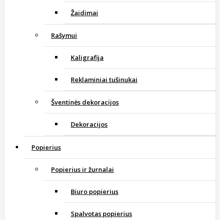
Žaidimai
Rašymui
Kaligrafija
Reklaminiai tušinukai
Šventinės dekoracijos
Dekoracijos
Popierius
Popierius ir žurnalai
Biuro popierius
Spalvotas popierius