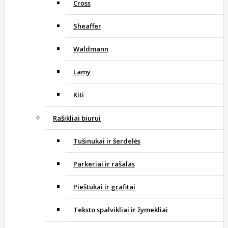
Cross
Sheaffer
Waldmann
Lamy
Kiti
Rašikliai biurui
Tušinukai ir šerdelės
Parkeriai ir rašalas
Pieštukai ir grafitai
Teksto spalvikliai ir žymekliai