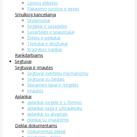
Lipnios etiketės
Pakavimo juostos ir virvės
Smulkioji kanceliarija
Skylamušiai
Segikliai ir sąsagėlės
Sąvaržėlės ir spaustukai
Žirklės ir peiliukai
Trintukai ir drožtukai
Braižybos įrankiai
Rankdarbiams
Segtuvai
Segtuvai ir įmautės
Segtuvai svertiniu mechanizmu
Segtuvai su žiedais
Skiriamieji lapai ir įsegėlės
Įmautės
Aplankai
aplankai įsegėle ir L-formos
aplankai saga ir užtrauktuku
aplankai su atvartais
plankai su įmautėmis
Dėklai dokumentams
Dokumentas dėklai