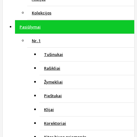
Kolekcijos
Pasiūlymai
Nr. 1
Tušinukai
Rašikliai
Žymekliai
Pieštukai
Klijai
Korektoriai