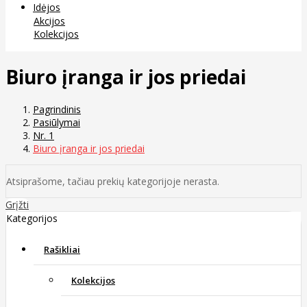
Idėjos
Akcijos
Kolekcijos
Biuro įranga ir jos priedai
Pagrindinis
Pasiūlymai
Nr. 1
Biuro įranga ir jos priedai
Atsiprašome, tačiau prekių kategorijoje nerasta.
Grįžti
Kategorijos
Rašikliai
Kolekcijos