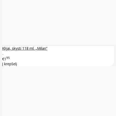
Klijai, skysti 118 ml. „Milan“
..
95
€1
Į krepšelį