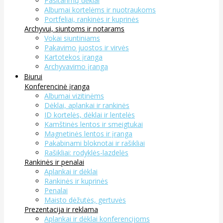
Pasitarimų dėklai
Albumai kortelėms ir nuotraukoms
Portfeliai, rankinės ir kuprinės
Archyvui, siuntoms ir notarams
Vokai siuntiniams
Pakavimo juostos ir virvės
Kartotekos įranga
Archyvavimo įranga
Biurui
Konferencinė įranga
Albumai vizitinėms
Dėklai, aplankai ir rankinės
ID kortelės, dėklai ir lentelės
Kamštinės lentos ir smeigtukai
Magnetinės lentos ir įranga
Pakabinami bloknotai ir rašikliai
Rašikliai: rodyklės-lazdelės
Rankinės ir penalai
Aplankai ir dėklai
Rankinės ir kuprinės
Penalai
Maisto dėžutės, gertuvės
Prezentacija ir reklama
Aplankai ir dėklai konferencijoms