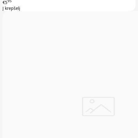
95
€5
Į krepšelį