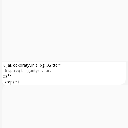
Klijai, dekoratyviniai 6g. „Glitter“
- 6 spalvų blizgantys klijai ..
35
€0
Į krepšelį