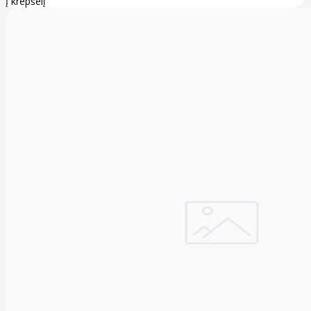
Į krepšelį