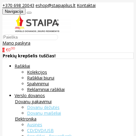
+370 698 20043
eshop@staipaplius.lt
Kontaktai
Navigacija
Mano paskyra
00
€0
0
Prekių krepšelis tuščias!
Rašikliai
Kolekcijos
Rašikliai biurui
Spalvinimui
Reklaminiai rašikliai
Verslo dovanos
Dovanų pakavimui
Dovanų dėžutės
Dovanų maišeliai
Elektronika
Ausinės
CD/DVD/USB