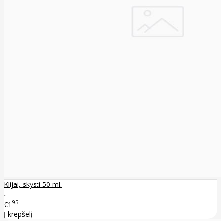
Klijai, skysti 50 ml.
..
95
€1
Į krepšelį