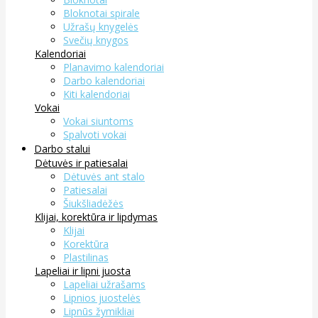
Bloknotai spirale
Užrašų knygelės
Svečių knygos
Kalendoriai
Planavimo kalendoriai
Darbo kalendoriai
Kiti kalendoriai
Vokai
Vokai siuntoms
Spalvoti vokai
Darbo stalui
Dėtuvės ir patiesalai
Dėtuvės ant stalo
Patiesalai
Šiukšliadėžės
Klijai, korektūra ir lipdymas
Klijai
Korektūra
Plastilinas
Lapeliai ir lipni juosta
Lapeliai užrašams
Lipnios juostelės
Lipnūs žymikliai