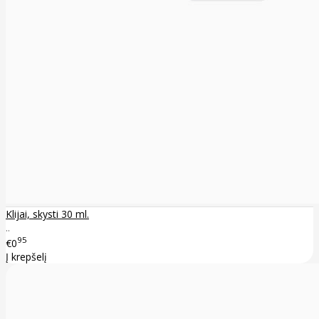
Klijai, skysti 30 ml.
..
95
€0
Į krepšelį