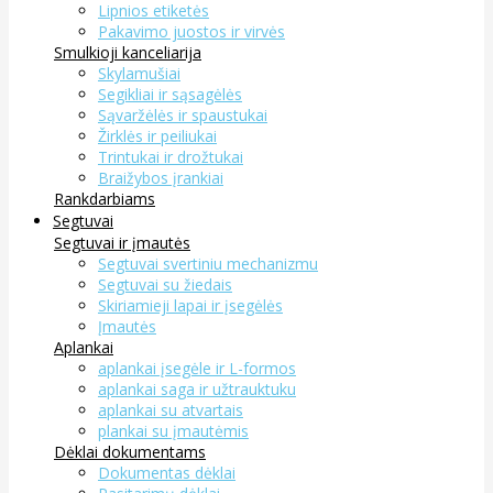
Lipnios etiketės
Pakavimo juostos ir virvės
Smulkioji kanceliarija
Skylamušiai
Segikliai ir sąsagėlės
Sąvaržėlės ir spaustukai
Žirklės ir peiliukai
Trintukai ir drožtukai
Braižybos įrankiai
Rankdarbiams
Segtuvai
Segtuvai ir įmautės
Segtuvai svertiniu mechanizmu
Segtuvai su žiedais
Skiriamieji lapai ir įsegėlės
Įmautės
Aplankai
aplankai įsegėle ir L-formos
aplankai saga ir užtrauktuku
aplankai su atvartais
plankai su įmautėmis
Dėklai dokumentams
Dokumentas dėklai