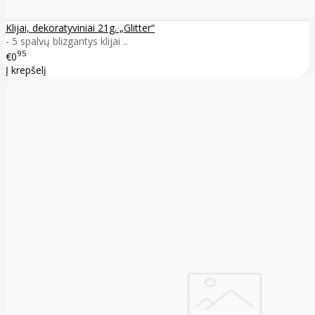
Klijai, dekoratyviniai 21g. „Glitter“
- 5 spalvų blizgantys klijai ..
95
€0
Į krepšelį