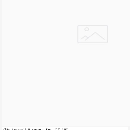
Klijų juostelė 8,4mm x 5m „GT-18“