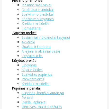
Piešimo priemonės
Piešimo sąsiuviniai
Drožtukai ir trintukai
Spalvinimo pieštukai
Spalvinimo knygutės
Kreida ir kreidelės
Flomasteriai
Tapymo prekės
Sąsiuviniai ir bloknotai tapymui
Akvarelė
Guašas ir tempera
Aliejiniai ir akriliniai dažai
Teptukai ir kt.
Kūrybos prekės
Lipdymas
Klijai ir žirklės
Spalvotas popierius
Rankdarbiams
Kreida ir kreidelės
Kuprinės ir penalai
Kuprinės, krepšiai aprangai
Penalai
Dėklai, aplankai
Gertuvės, maisto dėžutės