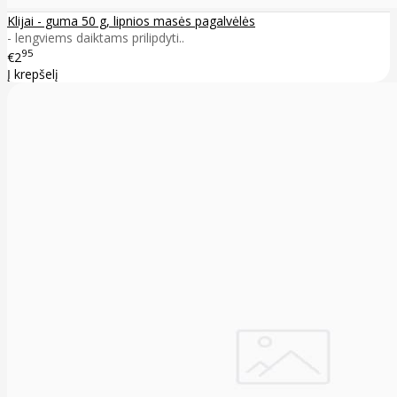
Klijai - guma 50 g, lipnios masės pagalvėlės
- lengviems daiktams prilipdyti..
95
€2
Į krepšelį