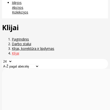
Idėjos
Akcijos
Kolekcijos
Klijai
Pagrindinis
Darbo stalui
Klijai, korektūra ir lipdymas
Klijai