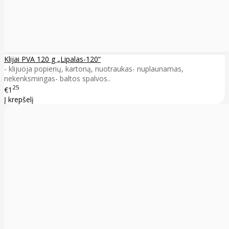
Klijai PVA 120 g „Lipalas-120“
- klijuoja popierių, kartoną, nuotraukas- nuplaunamas,
nekenksmingas- baltos spalvos..
25
€1
Į krepšelį