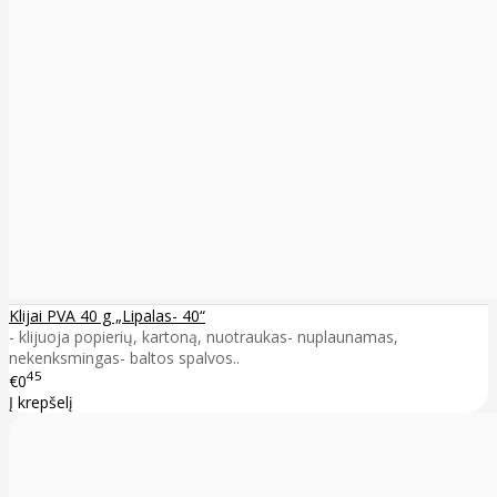
Klijai PVA 40 g „Lipalas- 40“
- klijuoja popierių, kartoną, nuotraukas- nuplaunamas,
nekenksmingas- baltos spalvos..
45
€0
Į krepšelį