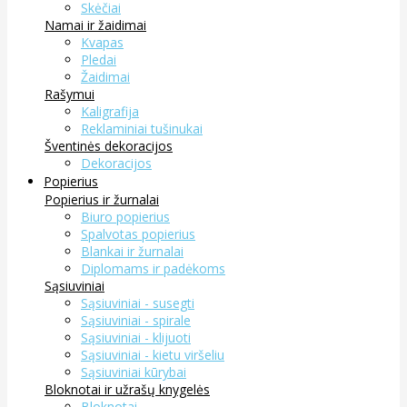
Skėčiai
Namai ir žaidimai
Kvapas
Pledai
Žaidimai
Rašymui
Kaligrafija
Reklaminiai tušinukai
Šventinės dekoracijos
Dekoracijos
Popierius
Popierius ir žurnalai
Biuro popierius
Spalvotas popierius
Blankai ir žurnalai
Diplomams ir padėkoms
Sąsiuviniai
Sąsiuviniai - susegti
Sąsiuviniai - spirale
Sąsiuviniai - klijuoti
Sąsiuviniai - kietu viršeliu
Sąsiuviniai kūrybai
Bloknotai ir užrašų knygelės
Bloknotai