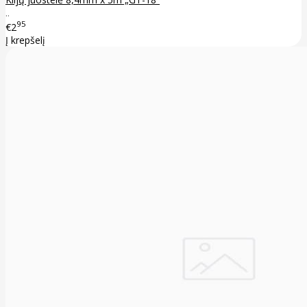
..
95
€2
Į krepšelį