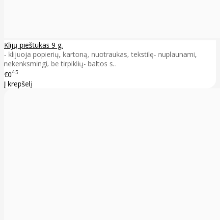
Klijų pieštukas 9 g.
- klijuoja popierių, kartoną, nuotraukas, tekstilę- nuplaunami,
nekenksmingi, be tirpiklių- baltos s..
45
€0
Į krepšelį