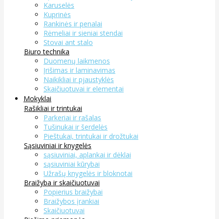
Karuselės
Kuprinės
Rankinės ir penalai
Rėmeliai ir sieniai stendai
Stovai ant stalo
Biuro technika
Duomenų laikmenos
Įrišimas ir laminavimas
Naikikliai ir pjaustyklės
Skaičiuotuvai ir elementai
Mokyklai
Rašikliai ir trintukai
Parkeriai ir rašalas
Tušinukai ir šerdelės
Pieštukai, trintukai ir drožtukai
Sąsiuviniai ir knygelės
sąsiuviniai, aplankai ir dėklai
sąsiuviniai kūrybai
Užrašų knygelės ir bloknotai
Braižyba ir skaičiuotuvai
Popierius braižybai
Braižybos įrankiai
Skaičiuotuvai