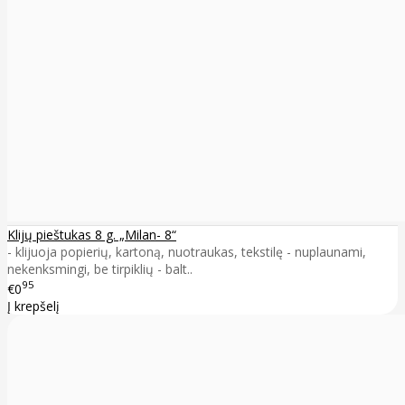
Klijų pieštukas 8 g. „Milan- 8“
- klijuoja popierių, kartoną, nuotraukas, tekstilę - nuplaunami,
nekenksmingi, be tirpiklių - balt..
95
€0
Į krepšelį