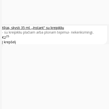
Klijai, skysti 35 ml. „Instant“ su kreipikliu
- su kreipikliu plačiam arba plonam tepimui- nekenksmingi..
25
€2
Į krepšelį