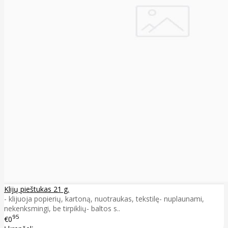
Klijų pieštukas 21 g.
- klijuoja popierių, kartoną, nuotraukas, tekstilę- nuplaunami,
nekenksmingi, be tirpiklių- baltos s..
95
€0