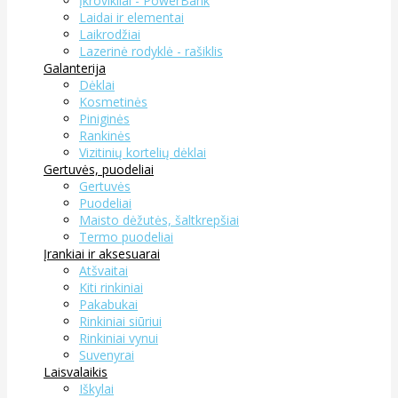
Įkrovikliai - PowerBank
Laidai ir elementai
Laikrodžiai
Lazerinė rodyklė - rašiklis
Galanterija
Dėklai
Kosmetinės
Piniginės
Rankinės
Vizitinių kortelių dėklai
Gertuvės, puodeliai
Gertuvės
Puodeliai
Maisto dėžutės, šaltkrepšiai
Termo puodeliai
Įrankiai ir aksesuarai
Atšvaitai
Kiti rinkiniai
Pakabukai
Rinkiniai siūriui
Rinkiniai vynui
Suvenyrai
Laisvalaikis
Iškylai