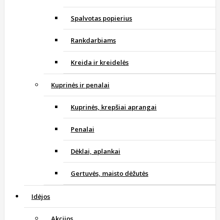
Spalvotas popierius
Rankdarbiams
Kreida ir kreidelės
Kuprinės ir penalai
Kuprinės, krepšiai aprangai
Penalai
Dėklai, aplankai
Gertuvės, maisto dėžutės
Idėjos
Akcijos