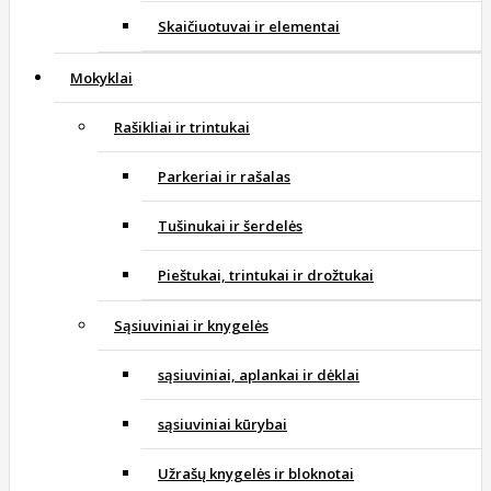
Skaičiuotuvai ir elementai
Mokyklai
Rašikliai ir trintukai
Parkeriai ir rašalas
Tušinukai ir šerdelės
Pieštukai, trintukai ir drožtukai
Sąsiuviniai ir knygelės
sąsiuviniai, aplankai ir dėklai
sąsiuviniai kūrybai
Užrašų knygelės ir bloknotai