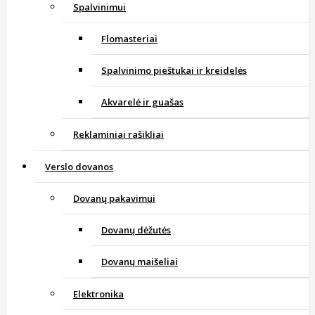
Spalvinimui
Flomasteriai
Spalvinimo pieštukai ir kreidelės
Akvarelė ir guašas
Reklaminiai rašikliai
Verslo dovanos
Dovanų pakavimui
Dovanų dėžutės
Dovanų maišeliai
Elektronika