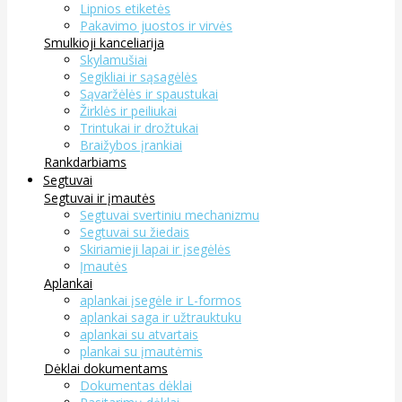
Lipnios etiketės
Pakavimo juostos ir virvės
Smulkioji kanceliarija
Skylamušiai
Segikliai ir sąsagėlės
Sąvaržėlės ir spaustukai
Žirklės ir peiliukai
Trintukai ir drožtukai
Braižybos įrankiai
Rankdarbiams
Segtuvai
Segtuvai ir įmautės
Segtuvai svertiniu mechanizmu
Segtuvai su žiedais
Skiriamieji lapai ir įsegėlės
Įmautės
Aplankai
aplankai įsegėle ir L-formos
aplankai saga ir užtrauktuku
aplankai su atvartais
plankai su įmautėmis
Dėklai dokumentams
Dokumentas dėklai