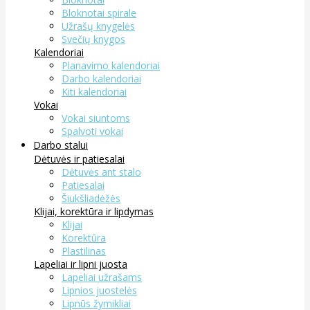
Bloknotai spirale
Užrašų knygelės
Svečių knygos
Kalendoriai
Planavimo kalendoriai
Darbo kalendoriai
Kiti kalendoriai
Vokai
Vokai siuntoms
Spalvoti vokai
Darbo stalui
Dėtuvės ir patiesalai
Dėtuvės ant stalo
Patiesalai
Šiukšliadėžės
Klijai, korektūra ir lipdymas
Klijai
Korektūra
Plastilinas
Lapeliai ir lipni juosta
Lapeliai užrašams
Lipnios juostelės
Lipnūs žymikliai