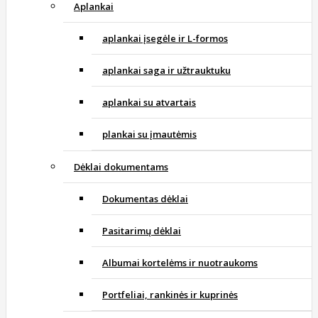
Aplankai
aplankai įsegėle ir L-formos
aplankai saga ir užtrauktuku
aplankai su atvartais
plankai su įmautėmis
Dėklai dokumentams
Dokumentas dėklai
Pasitarimų dėklai
Albumai kortelėms ir nuotraukoms
Portfeliai, rankinės ir kuprinės