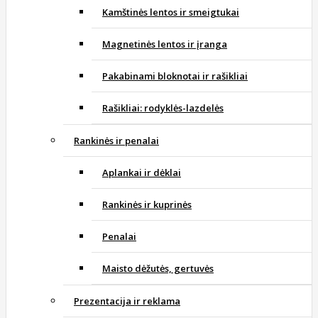
Kamštinės lentos ir smeigtukai
Magnetinės lentos ir įranga
Pakabinami bloknotai ir rašikliai
Rašikliai: rodyklės-lazdelės
Rankinės ir penalai
Aplankai ir dėklai
Rankinės ir kuprinės
Penalai
Maisto dėžutės, gertuvės
Prezentacija ir reklama