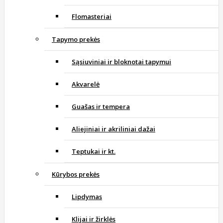
Flomasteriai
Tapymo prekės
Sąsiuviniai ir bloknotai tapymui
Akvarelė
Guašas ir tempera
Aliejiniai ir akriliniai dažai
Teptukai ir kt.
Kūrybos prekės
Lipdymas
Klijai ir žirklės