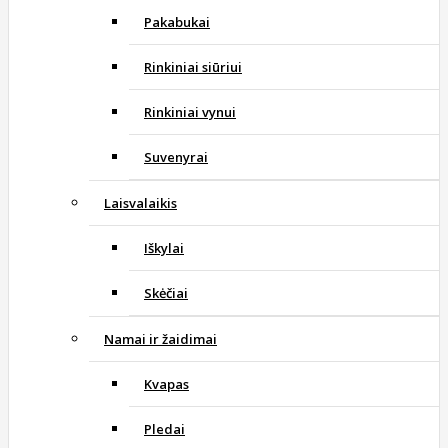
Pakabukai
Rinkiniai siūriui
Rinkiniai vynui
Suvenyrai
Laisvalaikis
Iškylai
Skėčiai
Namai ir žaidimai
Kvapas
Pledai