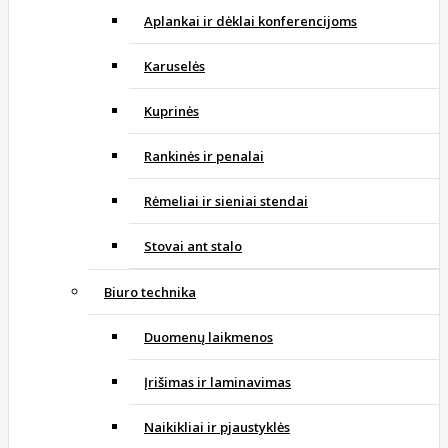
Aplankai ir dėklai konferencijoms
Karuselės
Kuprinės
Rankinės ir penalai
Rėmeliai ir sieniai stendai
Stovai ant stalo
Biuro technika
Duomenų laikmenos
Įrišimas ir laminavimas
Naikikliai ir pjaustyklės