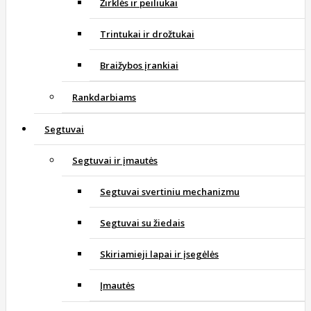
Žirklės ir peiliukai
Trintukai ir drožtukai
Braižybos įrankiai
Rankdarbiams
Segtuvai
Segtuvai ir įmautės
Segtuvai svertiniu mechanizmu
Segtuvai su žiedais
Skiriamieji lapai ir įsegėlės
Įmautės