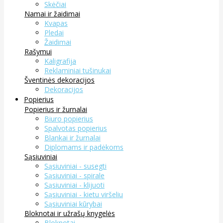
Skėčiai
Namai ir žaidimai
Kvapas
Pledai
Žaidimai
Rašymui
Kaligrafija
Reklaminiai tušinukai
Šventinės dekoracijos
Dekoracijos
Popierius
Popierius ir žurnalai
Biuro popierius
Spalvotas popierius
Blankai ir žurnalai
Diplomams ir padėkoms
Sąsiuviniai
Sąsiuviniai - susegti
Sąsiuviniai - spirale
Sąsiuviniai - klijuoti
Sąsiuviniai - kietu viršeliu
Sąsiuviniai kūrybai
Bloknotai ir užrašų knygelės
Bloknotai