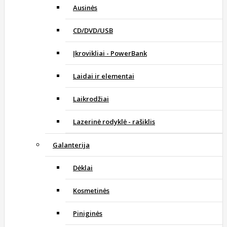
Ausinės
CD/DVD/USB
Įkrovikliai - PowerBank
Laidai ir elementai
Laikrodžiai
Lazerinė rodyklė - rašiklis
Galanterija
Dėklai
Kosmetinės
Piniginės