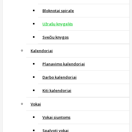
Bloknotai spirale
Užrašų knygelės
Svečių knygos
Kalendoriai
Planavimo kalendoriai
Darbo kalendoriai
Kiti kalendoriai
Vokai
Vokai siuntoms
Spalvoti vokai