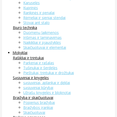
Karuselės
Kuprinės
Rankinės ir penalai
Rėmeliai ir sieniai stendai
Stovai ant stalo
Biuro technika
Duomenų laikmenos
Įrišimas ir laminavimas
Naikikliai ir pjaustyklės
Skaičiuotuvai ir elementai
Mokyklai
Rašikliai ir trintukai
Parkeriai ir rašalas
Tušinukai ir šerdelės
Pieštukai, trintukai ir drožtukai
Sąsiuviniai ir knygelės
sąsiuviniai, aplankai ir dėklai
sąsiuviniai kūrybai
Užrašų knygelės ir bloknotai
Braižyba ir skaičiuotuvai
Popierius braižybai
Braižybos įrankiai
Skaičiuotuvai