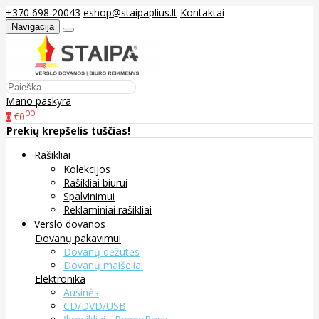
+370 698 20043
eshop@staipaplius.lt
Kontaktai
Navigacija
Mano paskyra
00
€0
0
Prekių krepšelis tuščias!
Rašikliai
Kolekcijos
Rašikliai biurui
Spalvinimui
Reklaminiai rašikliai
Verslo dovanos
Dovanų pakavimui
Dovanų dėžutės
Dovanų maišeliai
Elektronika
Ausinės
CD/DVD/USB