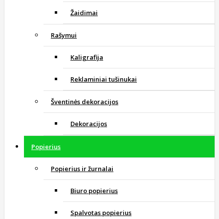
Žaidimai
Rašymui
Kaligrafija
Reklaminiai tušinukai
Šventinės dekoracijos
Dekoracijos
Popierius
Popierius ir žurnalai
Biuro popierius
Spalvotas popierius