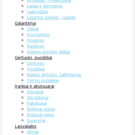
Įkrovikliai - PowerBank
Laidai ir elementai
Laikrodžiai
Lazerinė rodyklė - rašiklis
Galanterija
Dėklai
Kosmetinės
Piniginės
Rankinės
Vizitinių kortelių dėklai
Gertuvės, puodeliai
Gertuvės
Puodeliai
Maisto dėžutės, šaltkrepšiai
Termo puodeliai
Įrankiai ir aksesuarai
Atšvaitai
Kiti rinkiniai
Pakabukai
Rinkiniai siūriui
Rinkiniai vynui
Suvenyrai
Laisvalaikis
Iškylai