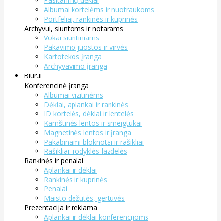
Pasitarimų dėklai
Albumai kortelėms ir nuotraukoms
Portfeliai, rankinės ir kuprinės
Archyvui, siuntoms ir notarams
Vokai siuntiniams
Pakavimo juostos ir virvės
Kartotekos įranga
Archyvavimo įranga
Biurui
Konferencinė įranga
Albumai vizitinėms
Dėklai, aplankai ir rankinės
ID kortelės, dėklai ir lentelės
Kamštinės lentos ir smeigtukai
Magnetinės lentos ir įranga
Pakabinami bloknotai ir rašikliai
Rašikliai: rodyklės-lazdelės
Rankinės ir penalai
Aplankai ir dėklai
Rankinės ir kuprinės
Penalai
Maisto dėžutės, gertuvės
Prezentacija ir reklama
Aplankai ir dėklai konferencijoms