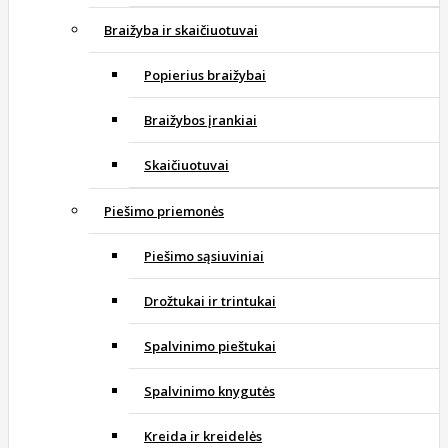
Braižyba ir skaičiuotuvai
Popierius braižybai
Braižybos įrankiai
Skaičiuotuvai
Piešimo priemonės
Piešimo sąsiuviniai
Drožtukai ir trintukai
Spalvinimo pieštukai
Spalvinimo knygutės
Kreida ir kreidelės