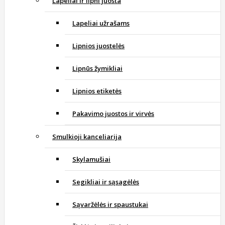
Lapeliai ir lipni juosta
Lapeliai užrašams
Lipnios juostelės
Lipnūs žymikliai
Lipnios etiketės
Pakavimo juostos ir virvės
Smulkioji kanceliarija
Skylamušiai
Segikliai ir sąsagėlės
Sąvaržėlės ir spaustukai