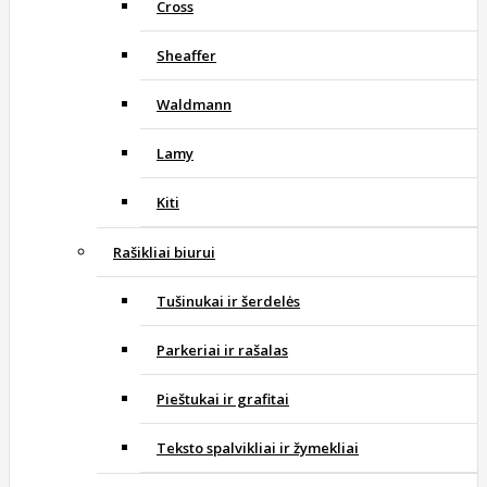
Cross
Sheaffer
Waldmann
Lamy
Kiti
Rašikliai biurui
Tušinukai ir šerdelės
Parkeriai ir rašalas
Pieštukai ir grafitai
Teksto spalvikliai ir žymekliai