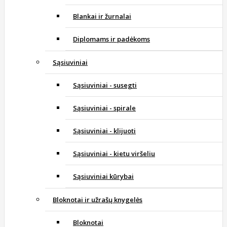
Blankai ir žurnalai
Diplomams ir padėkoms
Sąsiuviniai
Sąsiuviniai - susegti
Sąsiuviniai - spirale
Sąsiuviniai - klijuoti
Sąsiuviniai - kietu viršeliu
Sąsiuviniai kūrybai
Bloknotai ir užrašų knygelės
Bloknotai