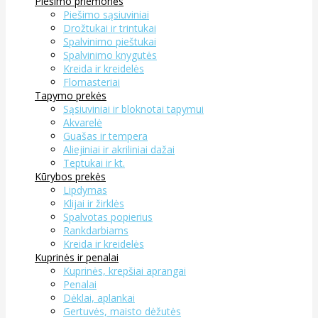
Piešimo priemonės
Piešimo sąsiuviniai
Drožtukai ir trintukai
Spalvinimo pieštukai
Spalvinimo knygutės
Kreida ir kreidelės
Flomasteriai
Tapymo prekės
Sąsiuviniai ir bloknotai tapymui
Akvarelė
Guašas ir tempera
Aliejiniai ir akriliniai dažai
Teptukai ir kt.
Kūrybos prekės
Lipdymas
Klijai ir žirklės
Spalvotas popierius
Rankdarbiams
Kreida ir kreidelės
Kuprinės ir penalai
Kuprinės, krepšiai aprangai
Penalai
Dėklai, aplankai
Gertuvės, maisto dėžutės