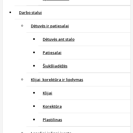
Darbo stalui
Dėtuvės ir patiesalai
Dėtuvės ant stalo
Patiesalai
Šiukšliadėžės
Klijai, korektūra ir lipdymas
Klijai
Korektūra
Plastilinas