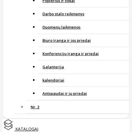
Popierius ir vokai
Darbo stalo reikmenys
Duomenų laikmenos
Biuro įranga ir jos priedai
Konferencijų įranga ir priedai
Galanterija
kalendoriai
Antspaudai ir jų priedai
Nr. 2
KATALOGAI