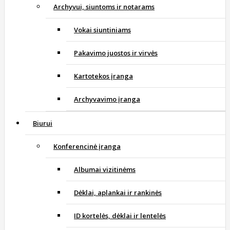
Archyvui, siuntoms ir notarams
Vokai siuntiniams
Pakavimo juostos ir virvės
Kartotekos įranga
Archyvavimo įranga
Biurui
Konferencinė įranga
Albumai vizitinėms
Dėklai, aplankai ir rankinės
ID kortelės, dėklai ir lentelės