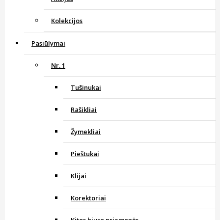
Kolekcijos
Pasiūlymai
Nr. 1
Tušinukai
Rašikliai
Žymekliai
Pieštukai
Klijai
Korektoriai