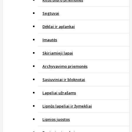
Kitos biuro priemonės
Segtuvai
Dėklai ir aplankai
Įmautės
Skiriamieji lapai
Archyvavimo priemonės
Sąsiuviniai ir bloknotai
Lapeliai užrašams
Lipnūs lapeliai ir žymekliai
Lipnios juostos