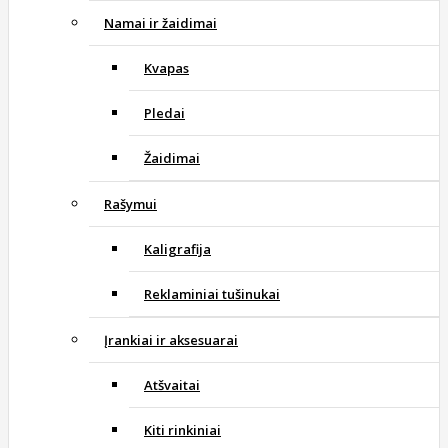
Namai ir žaidimai
Kvapas
Pledai
Žaidimai
Rašymui
Kaligrafija
Reklaminiai tušinukai
Įrankiai ir aksesuarai
Atšvaitai
Kiti rinkiniai