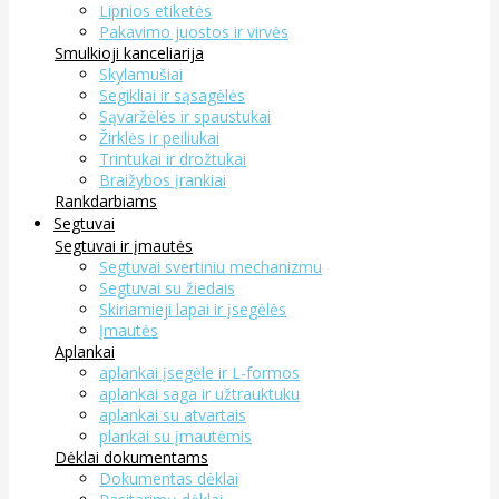
Lipnios etiketės
Pakavimo juostos ir virvės
Smulkioji kanceliarija
Skylamušiai
Segikliai ir sąsagėlės
Sąvaržėlės ir spaustukai
Žirklės ir peiliukai
Trintukai ir drožtukai
Braižybos įrankiai
Rankdarbiams
Segtuvai
Segtuvai ir įmautės
Segtuvai svertiniu mechanizmu
Segtuvai su žiedais
Skiriamieji lapai ir įsegėlės
Įmautės
Aplankai
aplankai įsegėle ir L-formos
aplankai saga ir užtrauktuku
aplankai su atvartais
plankai su įmautėmis
Dėklai dokumentams
Dokumentas dėklai