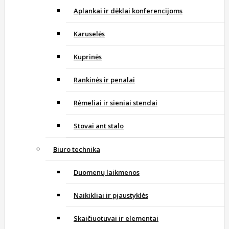
Aplankai ir dėklai konferencijoms
Karuselės
Kuprinės
Rankinės ir penalai
Rėmeliai ir sieniai stendai
Stovai ant stalo
Biuro technika
Duomenų laikmenos
Naikikliai ir pjaustyklės
Skaičiuotuvai ir elementai