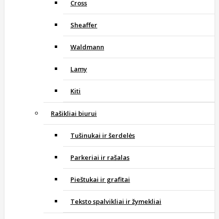
Cross
Sheaffer
Waldmann
Lamy
Kiti
Rašikliai biurui
Tušinukai ir šerdelės
Parkeriai ir rašalas
Pieštukai ir grafitai
Teksto spalvikliai ir žymekliai