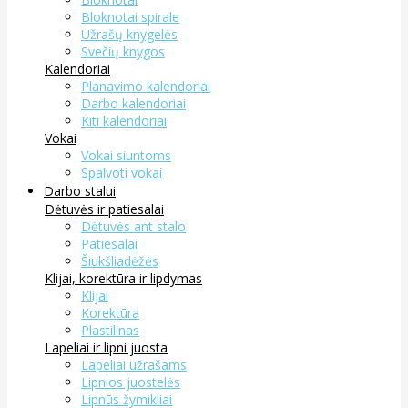
Bloknotai spirale
Užrašų knygelės
Svečių knygos
Kalendoriai
Planavimo kalendoriai
Darbo kalendoriai
Kiti kalendoriai
Vokai
Vokai siuntoms
Spalvoti vokai
Darbo stalui
Dėtuvės ir patiesalai
Dėtuvės ant stalo
Patiesalai
Šiukšliadėžės
Klijai, korektūra ir lipdymas
Klijai
Korektūra
Plastilinas
Lapeliai ir lipni juosta
Lapeliai užrašams
Lipnios juostelės
Lipnūs žymikliai