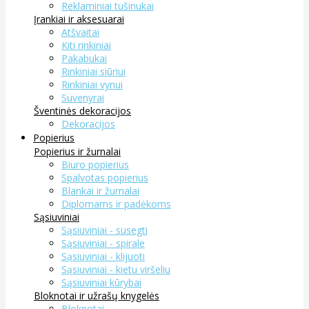
Reklaminiai tušinukai
Įrankiai ir aksesuarai
Atšvaitai
Kiti rinkiniai
Pakabukai
Rinkiniai siūriui
Rinkiniai vynui
Suvenyrai
Šventinės dekoracijos
Dekoracijos
Popierius
Popierius ir žurnalai
Biuro popierius
Spalvotas popierius
Blankai ir žurnalai
Diplomams ir padėkoms
Sąsiuviniai
Sąsiuviniai - susegti
Sąsiuviniai - spirale
Sąsiuviniai - klijuoti
Sąsiuviniai - kietu viršeliu
Sąsiuviniai kūrybai
Bloknotai ir užrašų knygelės
Bloknotai