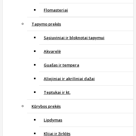
Flomasteriai
Tapymo prekės
Sąsiuviniai ir bloknotai tapymui
Akvarelė
Guašas ir tempera
Aliejiniai ir akriliniai dažai
Teptukai ir kt.
Kūrybos prekės
Lipdymas
Klijai ir žirklės