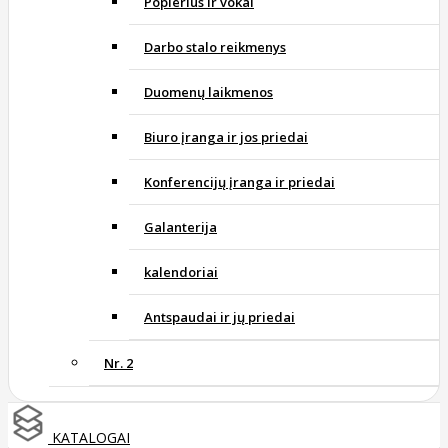
Popierius ir vokai
Darbo stalo reikmenys
Duomenų laikmenos
Biuro įranga ir jos priedai
Konferencijų įranga ir priedai
Galanterija
kalendoriai
Antspaudai ir jų priedai
Nr. 2
KATALOGAI