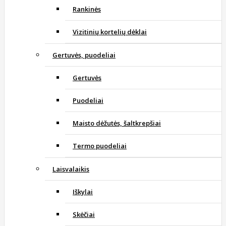
Rankinės
Vizitinių kortelių dėklai
Gertuvės, puodeliai
Gertuvės
Puodeliai
Maisto dėžutės, šaltkrepšiai
Termo puodeliai
Laisvalaikis
Iškylai
Skėčiai