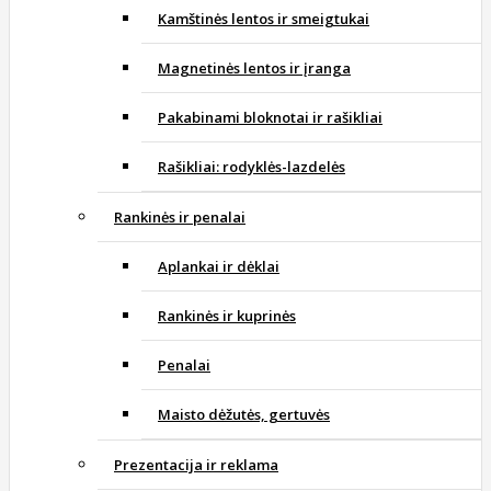
Kamštinės lentos ir smeigtukai
Magnetinės lentos ir įranga
Pakabinami bloknotai ir rašikliai
Rašikliai: rodyklės-lazdelės
Rankinės ir penalai
Aplankai ir dėklai
Rankinės ir kuprinės
Penalai
Maisto dėžutės, gertuvės
Prezentacija ir reklama