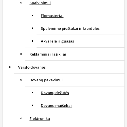
Spalvinimui
Flomasteriai
Spalvinimo pieštukai ir kreidelės
Akvarelė ir guašas
Reklaminiai rašikliai
Verslo dovanos
Dovanų pakavimui
Dovanų dėžutės
Dovanų maišeliai
Elektronika