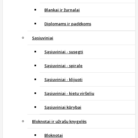
Blankai ir žurnalai
Diplomams ir padėkoms
Sąsiuviniai
Sąsiuviniai - susegti
Sąsiuviniai - spirale
Sąsiuviniai - klijuoti
Sąsiuviniai - kietu viršeliu
Sąsiuviniai kūrybai
Bloknotai ir užrašų knygelės
Bloknotai