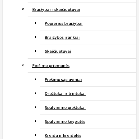
Braižyba ir skaičiuotuvai
Popierius braižybai
Braižybos įrankiai
Skaičiuotuvai
Piešimo priemonės
Piešimo sąsiuviniai
Drožtukai ir trintukai
Spalvinimo pieštukai
Spalvinimo knygutės
Kreida ir kreidelės