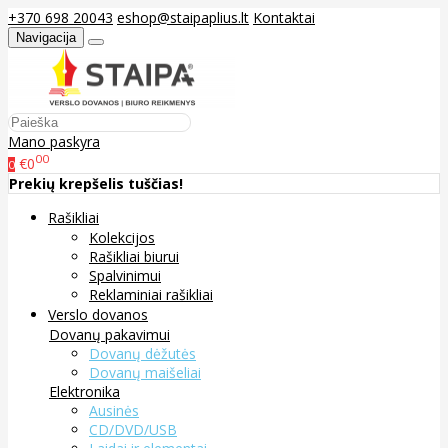
+370 698 20043
eshop@staipaplius.lt
Kontaktai
Navigacija
Mano paskyra
00
€0
0
Prekių krepšelis tuščias!
Rašikliai
Kolekcijos
Rašikliai biurui
Spalvinimui
Reklaminiai rašikliai
Verslo dovanos
Dovanų pakavimui
Dovanų dėžutės
Dovanų maišeliai
Elektronika
Ausinės
CD/DVD/USB