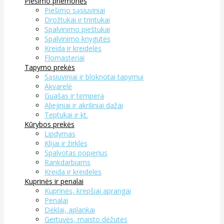
Piešimo priemonės
Piešimo sąsiuviniai
Drožtukai ir trintukai
Spalvinimo pieštukai
Spalvinimo knygutės
Kreida ir kreidelės
Flomasteriai
Tapymo prekės
Sąsiuviniai ir bloknotai tapymui
Akvarelė
Guašas ir tempera
Aliejiniai ir akriliniai dažai
Teptukai ir kt.
Kūrybos prekės
Lipdymas
Klijai ir žirklės
Spalvotas popierius
Rankdarbiams
Kreida ir kreidelės
Kuprinės ir penalai
Kuprinės, krepšiai aprangai
Penalai
Dėklai, aplankai
Gertuvės, maisto dėžutės