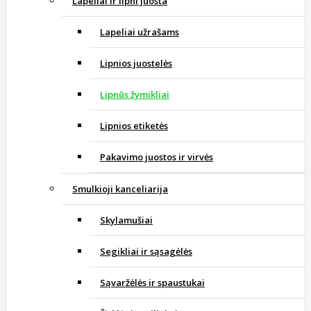
Lapeliai ir lipni juosta
Lapeliai užrašams
Lipnios juostelės
Lipnūs žymikliai
Lipnios etiketės
Pakavimo juostos ir virvės
Smulkioji kanceliarija
Skylamušiai
Segikliai ir sąsagėlės
Sąvaržėlės ir spaustukai