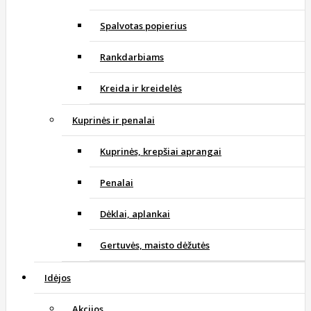
Spalvotas popierius
Rankdarbiams
Kreida ir kreidelės
Kuprinės ir penalai
Kuprinės, krepšiai aprangai
Penalai
Dėklai, aplankai
Gertuvės, maisto dėžutės
Idėjos
Akcijos