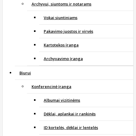
Archyvui, siuntoms ir notarams
Vokai siuntiniams
Pakavimo juostos ir virvės
Kartotekos įranga
Archyvavimo įranga
Biurui
Konferencinė įranga
Albumai vizitinėms
Dėklai, aplankai ir rankinės
ID kortelės, dėklai ir lentelės