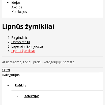
Idėjos
Akcijos
Kolekcijos
Lipnūs žymikliai
Pagrindinis
Darbo stalui
Lapeliai ir lipni juosta
Lipnūs žymikliai
Atsiprašome, tačiau prekių kategorijoje nerasta.
Grįžti
Kategorijos
Rašikliai
Kolekcijos