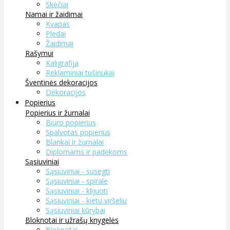
Skėčiai
Namai ir žaidimai
Kvapas
Pledai
Žaidimai
Rašymui
Kaligrafija
Reklaminiai tušinukai
Šventinės dekoracijos
Dekoracijos
Popierius
Popierius ir žurnalai
Biuro popierius
Spalvotas popierius
Blankai ir žurnalai
Diplomams ir padėkoms
Sąsiuviniai
Sąsiuviniai - susegti
Sąsiuviniai - spirale
Sąsiuviniai - klijuoti
Sąsiuviniai - kietu viršeliu
Sąsiuviniai kūrybai
Bloknotai ir užrašų knygelės
Bloknotai