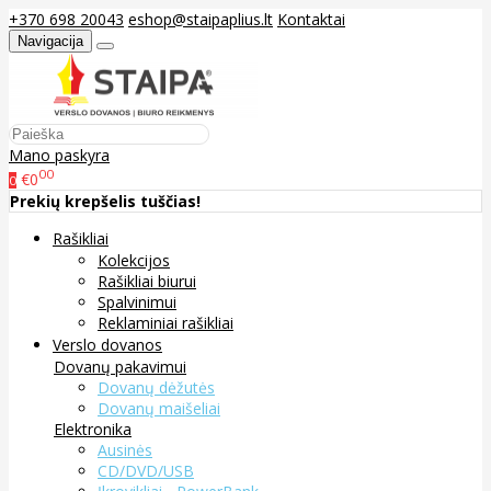
+370 698 20043
eshop@staipaplius.lt
Kontaktai
Navigacija
Mano paskyra
00
€0
0
Prekių krepšelis tuščias!
Rašikliai
Kolekcijos
Rašikliai biurui
Spalvinimui
Reklaminiai rašikliai
Verslo dovanos
Dovanų pakavimui
Dovanų dėžutės
Dovanų maišeliai
Elektronika
Ausinės
CD/DVD/USB