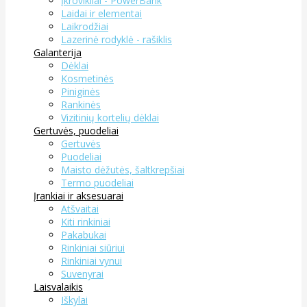
Įkrovikliai - PowerBank
Laidai ir elementai
Laikrodžiai
Lazerinė rodyklė - rašiklis
Galanterija
Dėklai
Kosmetinės
Piniginės
Rankinės
Vizitinių kortelių dėklai
Gertuvės, puodeliai
Gertuvės
Puodeliai
Maisto dėžutės, šaltkrepšiai
Termo puodeliai
Įrankiai ir aksesuarai
Atšvaitai
Kiti rinkiniai
Pakabukai
Rinkiniai siūriui
Rinkiniai vynui
Suvenyrai
Laisvalaikis
Iškylai