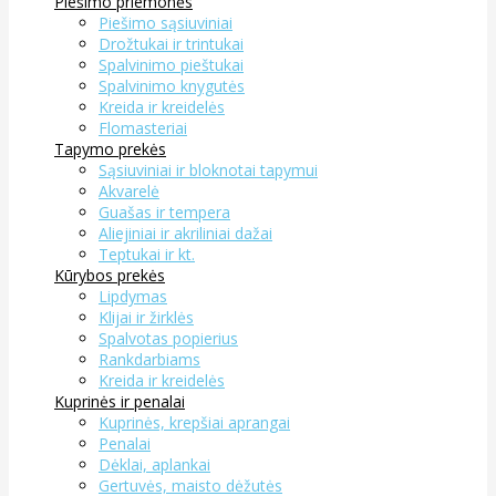
Piešimo priemonės
Piešimo sąsiuviniai
Drožtukai ir trintukai
Spalvinimo pieštukai
Spalvinimo knygutės
Kreida ir kreidelės
Flomasteriai
Tapymo prekės
Sąsiuviniai ir bloknotai tapymui
Akvarelė
Guašas ir tempera
Aliejiniai ir akriliniai dažai
Teptukai ir kt.
Kūrybos prekės
Lipdymas
Klijai ir žirklės
Spalvotas popierius
Rankdarbiams
Kreida ir kreidelės
Kuprinės ir penalai
Kuprinės, krepšiai aprangai
Penalai
Dėklai, aplankai
Gertuvės, maisto dėžutės