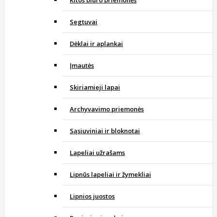
Kitos biuro priemonės
Segtuvai
Dėklai ir aplankai
Įmautės
Skiriamieji lapai
Archyvavimo priemonės
Sąsiuviniai ir bloknotai
Lapeliai užrašams
Lipnūs lapeliai ir žymekliai
Lipnios juostos