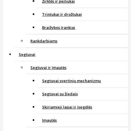
Žirklės ir peiliukai
Trintukai ir drožtukai
Braižybos įrankiai
Rankdarbiams
Segtuvai
Segtuvai ir įmautės
Segtuvai svertiniu mechanizmu
Segtuvai su žiedais
Skiriamieji lapai ir įsegėlės
Įmautės