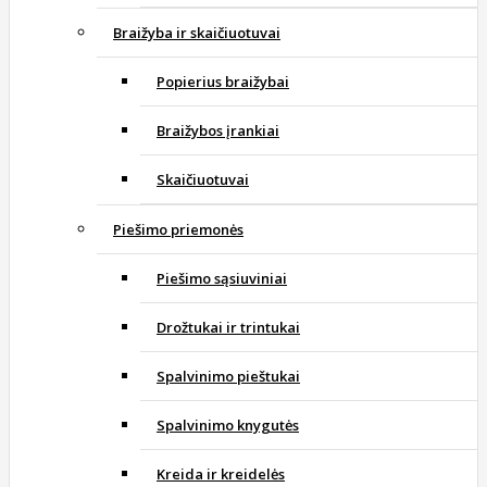
Braižyba ir skaičiuotuvai
Popierius braižybai
Braižybos įrankiai
Skaičiuotuvai
Piešimo priemonės
Piešimo sąsiuviniai
Drožtukai ir trintukai
Spalvinimo pieštukai
Spalvinimo knygutės
Kreida ir kreidelės