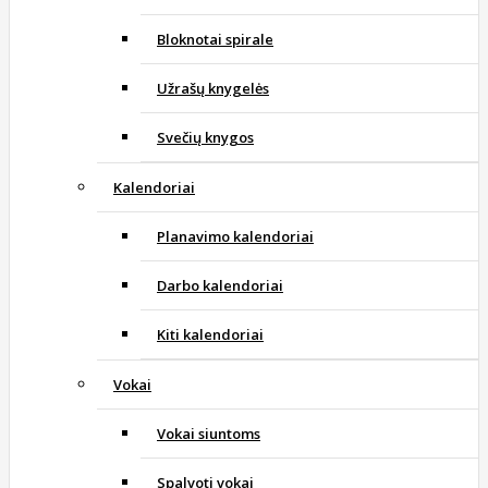
Bloknotai spirale
Užrašų knygelės
Svečių knygos
Kalendoriai
Planavimo kalendoriai
Darbo kalendoriai
Kiti kalendoriai
Vokai
Vokai siuntoms
Spalvoti vokai