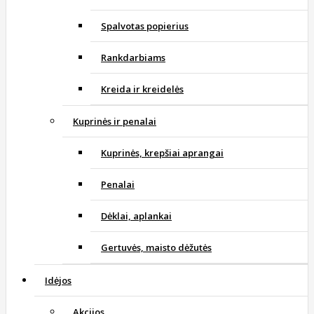
Spalvotas popierius
Rankdarbiams
Kreida ir kreidelės
Kuprinės ir penalai
Kuprinės, krepšiai aprangai
Penalai
Dėklai, aplankai
Gertuvės, maisto dėžutės
Idėjos
Akcijos