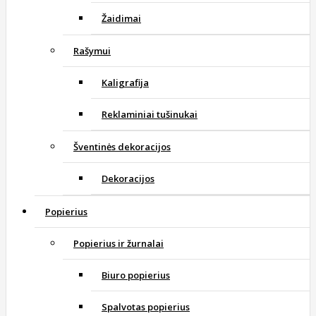
Žaidimai
Rašymui
Kaligrafija
Reklaminiai tušinukai
Šventinės dekoracijos
Dekoracijos
Popierius
Popierius ir žurnalai
Biuro popierius
Spalvotas popierius