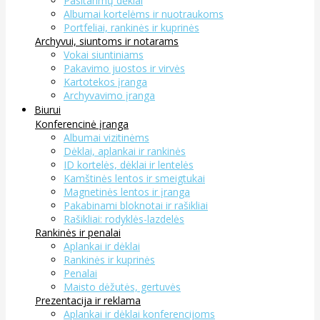
Pasitarimų dėklai
Albumai kortelėms ir nuotraukoms
Portfeliai, rankinės ir kuprinės
Archyvui, siuntoms ir notarams
Vokai siuntiniams
Pakavimo juostos ir virvės
Kartotekos įranga
Archyvavimo įranga
Biurui
Konferencinė įranga
Albumai vizitinėms
Dėklai, aplankai ir rankinės
ID kortelės, dėklai ir lentelės
Kamštinės lentos ir smeigtukai
Magnetinės lentos ir įranga
Pakabinami bloknotai ir rašikliai
Rašikliai: rodyklės-lazdelės
Rankinės ir penalai
Aplankai ir dėklai
Rankinės ir kuprinės
Penalai
Maisto dėžutės, gertuvės
Prezentacija ir reklama
Aplankai ir dėklai konferencijoms