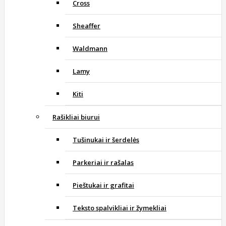
Cross
Sheaffer
Waldmann
Lamy
Kiti
Rašikliai biurui
Tušinukai ir šerdelės
Parkeriai ir rašalas
Pieštukai ir grafitai
Teksto spalvikliai ir žymekliai