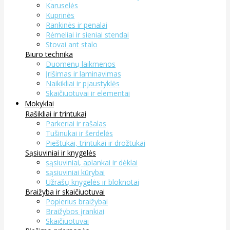
Karuselės
Kuprinės
Rankinės ir penalai
Rėmeliai ir sieniai stendai
Stovai ant stalo
Biuro technika
Duomenų laikmenos
Įrišimas ir laminavimas
Naikikliai ir pjaustyklės
Skaičiuotuvai ir elementai
Mokyklai
Rašikliai ir trintukai
Parkeriai ir rašalas
Tušinukai ir šerdelės
Pieštukai, trintukai ir drožtukai
Sąsiuviniai ir knygelės
sąsiuviniai, aplankai ir dėklai
sąsiuviniai kūrybai
Užrašų knygelės ir bloknotai
Braižyba ir skaičiuotuvai
Popierius braižybai
Braižybos įrankiai
Skaičiuotuvai