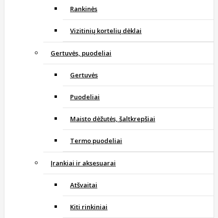
Rankinės
Vizitinių kortelių dėklai
Gertuvės, puodeliai
Gertuvės
Puodeliai
Maisto dėžutės, šaltkrepšiai
Termo puodeliai
Įrankiai ir aksesuarai
Atšvaitai
Kiti rinkiniai