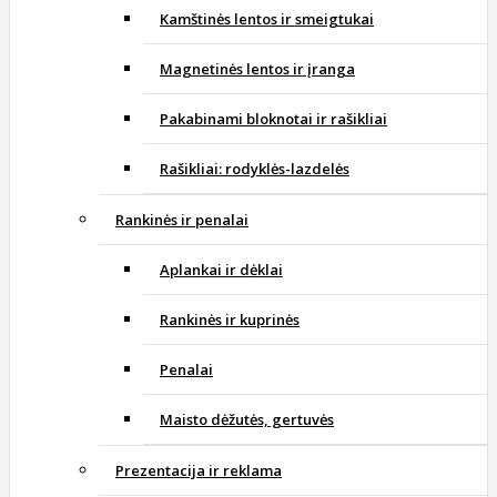
Kamštinės lentos ir smeigtukai
Magnetinės lentos ir įranga
Pakabinami bloknotai ir rašikliai
Rašikliai: rodyklės-lazdelės
Rankinės ir penalai
Aplankai ir dėklai
Rankinės ir kuprinės
Penalai
Maisto dėžutės, gertuvės
Prezentacija ir reklama