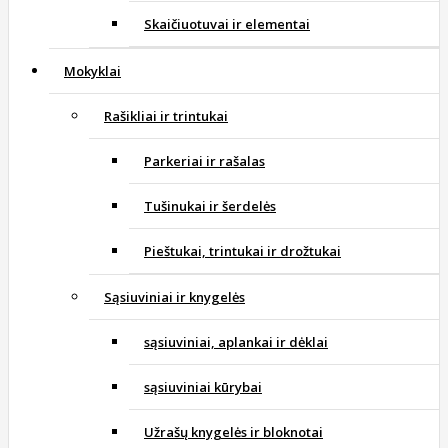
Skaičiuotuvai ir elementai
Mokyklai
Rašikliai ir trintukai
Parkeriai ir rašalas
Tušinukai ir šerdelės
Pieštukai, trintukai ir drožtukai
Sąsiuviniai ir knygelės
sąsiuviniai, aplankai ir dėklai
sąsiuviniai kūrybai
Užrašų knygelės ir bloknotai