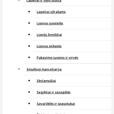
Lapeliai ir lipni juosta
Lapeliai užrašams
Lipnios juostelės
Lipnūs žymikliai
Lipnios etiketės
Pakavimo juostos ir virvės
Smulkioji kanceliarija
Skylamušiai
Segikliai ir sąsagėlės
Sąvaržėlės ir spaustukai