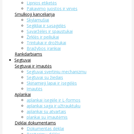
Lipnios etiketės
Pakavimo juostos ir virvės
Smulkioji kanceliarija
Skylamušiai
Segikliai ir sąsagėlės
Sąvaržėlės ir spaustukai
Žirklės ir peiliukai
Trintukai ir drožtukai
Braižybos įrankiai
Rankdarbiams
Segtuvai
Segtuvai ir įmautės
Segtuvai svertiniu mechanizmu
Segtuvai su žiedais
Skiriamieji lapai ir įsegėlės
Įmautės
Aplankai
aplankai įsegėle ir L-formos
aplankai saga ir užtrauktuku
aplankai su atvartais
plankai su įmautėmis
Dėklai dokumentams
Dokumentas dėklai