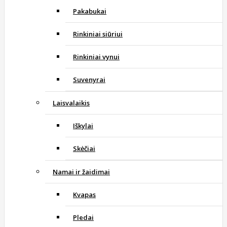
Pakabukai
Rinkiniai siūriui
Rinkiniai vynui
Suvenyrai
Laisvalaikis
Iškylai
Skėčiai
Namai ir žaidimai
Kvapas
Pledai