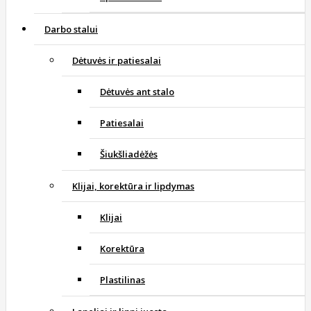
Darbo stalui
Dėtuvės ir patiesalai
Dėtuvės ant stalo
Patiesalai
Šiukšliadėžės
Klijai, korektūra ir lipdymas
Klijai
Korektūra
Plastilinas