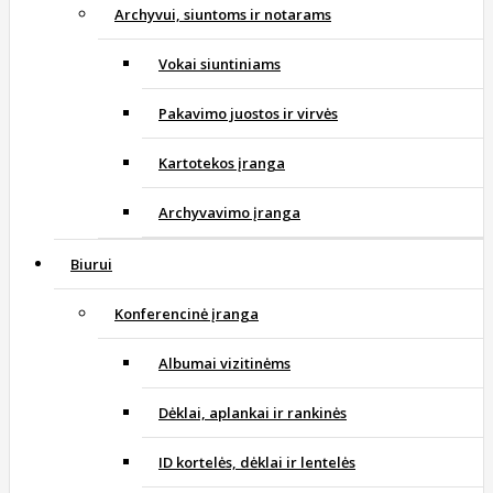
Archyvui, siuntoms ir notarams
Vokai siuntiniams
Pakavimo juostos ir virvės
Kartotekos įranga
Archyvavimo įranga
Biurui
Konferencinė įranga
Albumai vizitinėms
Dėklai, aplankai ir rankinės
ID kortelės, dėklai ir lentelės