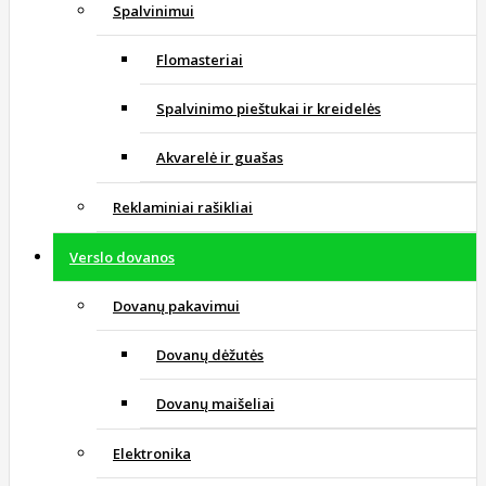
Spalvinimui
Flomasteriai
Spalvinimo pieštukai ir kreidelės
Akvarelė ir guašas
Reklaminiai rašikliai
Verslo dovanos
Dovanų pakavimui
Dovanų dėžutės
Dovanų maišeliai
Elektronika