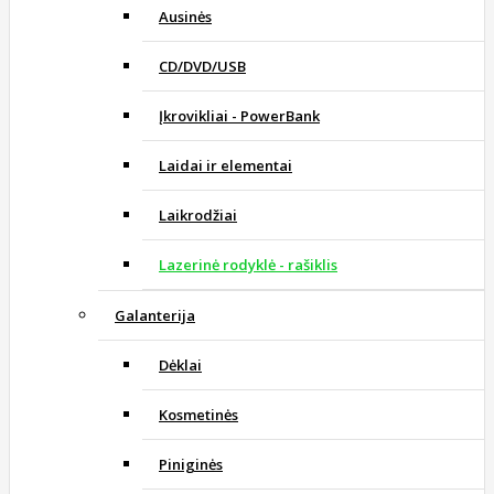
Ausinės
CD/DVD/USB
Įkrovikliai - PowerBank
Laidai ir elementai
Laikrodžiai
Lazerinė rodyklė - rašiklis
Galanterija
Dėklai
Kosmetinės
Piniginės