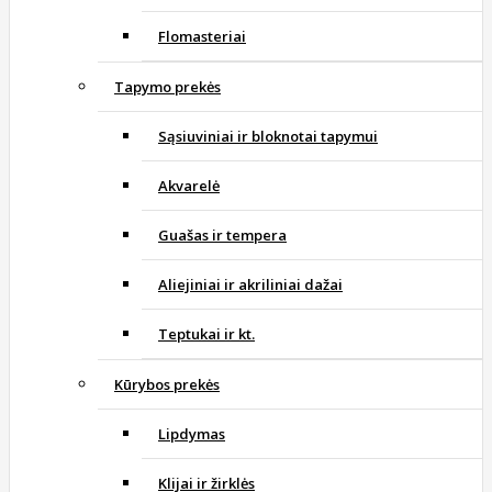
Flomasteriai
Tapymo prekės
Sąsiuviniai ir bloknotai tapymui
Akvarelė
Guašas ir tempera
Aliejiniai ir akriliniai dažai
Teptukai ir kt.
Kūrybos prekės
Lipdymas
Klijai ir žirklės