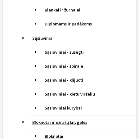
Blankai ir žurnalai
Diplomams ir padėkoms
Sąsiuviniai
Sąsiuviniai - susegti
Sąsiuviniai - spirale
Sąsiuviniai - klijuoti
Sąsiuviniai - kietu viršeliu
Sąsiuviniai kūrybai
Bloknotai ir užrašų knygelės
Bloknotai