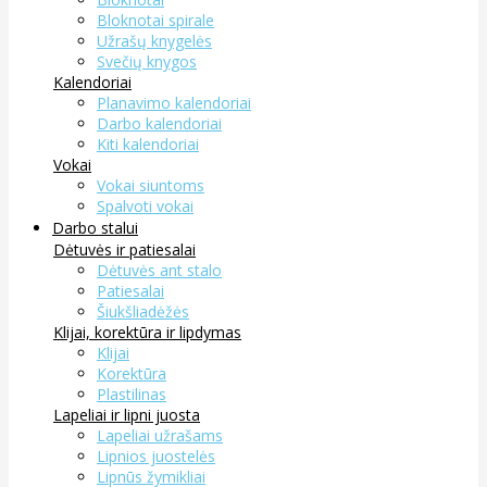
Bloknotai spirale
Užrašų knygelės
Svečių knygos
Kalendoriai
Planavimo kalendoriai
Darbo kalendoriai
Kiti kalendoriai
Vokai
Vokai siuntoms
Spalvoti vokai
Darbo stalui
Dėtuvės ir patiesalai
Dėtuvės ant stalo
Patiesalai
Šiukšliadėžės
Klijai, korektūra ir lipdymas
Klijai
Korektūra
Plastilinas
Lapeliai ir lipni juosta
Lapeliai užrašams
Lipnios juostelės
Lipnūs žymikliai