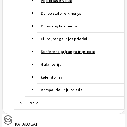
Popierius ir vokai
Darbo stalo reikmenys
Duomenų laikmenos
Biuro įranga ir jos priedai
Konferencijų įranga ir priedai
Galanterija
kalendoriai
Antspaudai ir jų priedai
Nr. 2
KATALOGAI