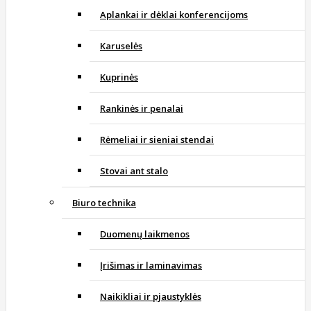
Aplankai ir dėklai konferencijoms
Karuselės
Kuprinės
Rankinės ir penalai
Rėmeliai ir sieniai stendai
Stovai ant stalo
Biuro technika
Duomenų laikmenos
Įrišimas ir laminavimas
Naikikliai ir pjaustyklės