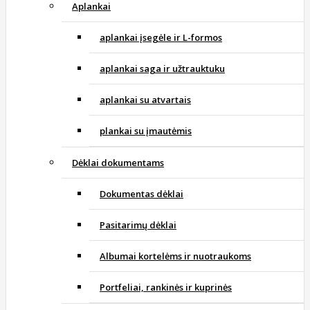
Aplankai
aplankai įsegėle ir L-formos
aplankai saga ir užtrauktuku
aplankai su atvartais
plankai su įmautėmis
Dėklai dokumentams
Dokumentas dėklai
Pasitarimų dėklai
Albumai kortelėms ir nuotraukoms
Portfeliai, rankinės ir kuprinės