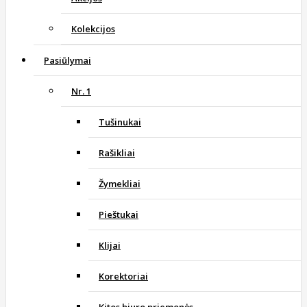
Kolekcijos
Pasiūlymai
Nr. 1
Tušinukai
Rašikliai
Žymekliai
Pieštukai
Klijai
Korektoriai