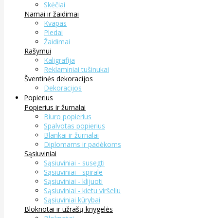
Skėčiai
Namai ir žaidimai
Kvapas
Pledai
Žaidimai
Rašymui
Kaligrafija
Reklaminiai tušinukai
Šventinės dekoracijos
Dekoracijos
Popierius
Popierius ir žurnalai
Biuro popierius
Spalvotas popierius
Blankai ir žurnalai
Diplomams ir padėkoms
Sąsiuviniai
Sąsiuviniai - susegti
Sąsiuviniai - spirale
Sąsiuviniai - klijuoti
Sąsiuviniai - kietu viršeliu
Sąsiuviniai kūrybai
Bloknotai ir užrašų knygelės