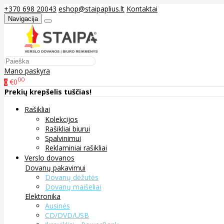
+370 698 20043
eshop@staipaplius.lt
Kontaktai
Navigacija
Mano paskyra
00
€0
0
Prekių krepšelis tuščias!
Rašikliai
Kolekcijos
Rašikliai biurui
Spalvinimui
Reklaminiai rašikliai
Verslo dovanos
Dovanų pakavimui
Dovanų dėžutės
Dovanų maišeliai
Elektronika
Ausinės
CD/DVD/USB