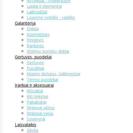
Įkrovikliai - PowerBank
Laidai ir elementai
Laikrodžiai
Lazerinė rodyklė - rašiklis
Galanterija
Dėklai
Kosmetinės
Piniginės
Rankinės
Vizitinių kortelių dėklai
Gertuvės, puodeliai
Gertuvės
Puodeliai
Maisto dėžutės, šaltkrepšiai
Termo puodeliai
Įrankiai ir aksesuarai
Atšvaitai
Kiti rinkiniai
Pakabukai
Rinkiniai siūriui
Rinkiniai vynui
Suvenyrai
Laisvalaikis
Iškylai