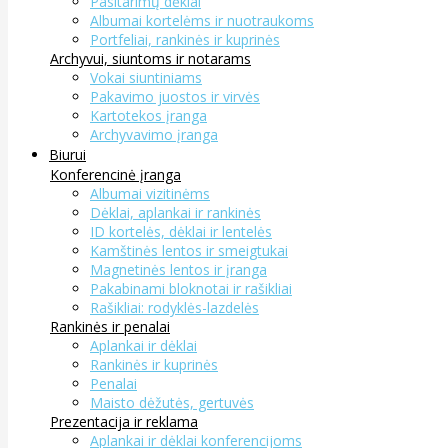
Pasitarimų dėklai
Albumai kortelėms ir nuotraukoms
Portfeliai, rankinės ir kuprinės
Archyvui, siuntoms ir notarams
Vokai siuntiniams
Pakavimo juostos ir virvės
Kartotekos įranga
Archyvavimo įranga
Biurui
Konferencinė įranga
Albumai vizitinėms
Dėklai, aplankai ir rankinės
ID kortelės, dėklai ir lentelės
Kamštinės lentos ir smeigtukai
Magnetinės lentos ir įranga
Pakabinami bloknotai ir rašikliai
Rašikliai: rodyklės-lazdelės
Rankinės ir penalai
Aplankai ir dėklai
Rankinės ir kuprinės
Penalai
Maisto dėžutės, gertuvės
Prezentacija ir reklama
Aplankai ir dėklai konferencijoms