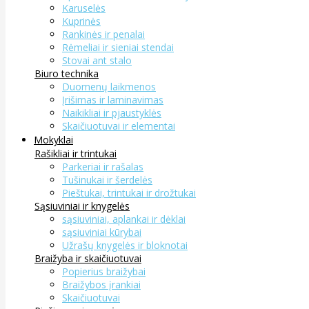
Karuselės
Kuprinės
Rankinės ir penalai
Rėmeliai ir sieniai stendai
Stovai ant stalo
Biuro technika
Duomenų laikmenos
Įrišimas ir laminavimas
Naikikliai ir pjaustyklės
Skaičiuotuvai ir elementai
Mokyklai
Rašikliai ir trintukai
Parkeriai ir rašalas
Tušinukai ir šerdelės
Pieštukai, trintukai ir drožtukai
Sąsiuviniai ir knygelės
sąsiuviniai, aplankai ir dėklai
sąsiuviniai kūrybai
Užrašų knygelės ir bloknotai
Braižyba ir skaičiuotuvai
Popierius braižybai
Braižybos įrankiai
Skaičiuotuvai