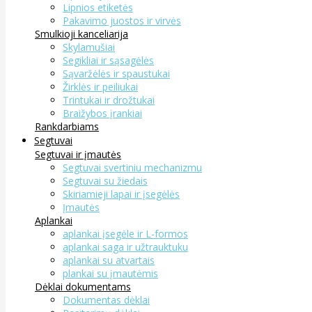
Lipnios etiketės
Pakavimo juostos ir virvės
Smulkioji kanceliarija
Skylamušiai
Segikliai ir sąsagėlės
Sąvaržėlės ir spaustukai
Žirklės ir peiliukai
Trintukai ir drožtukai
Braižybos įrankiai
Rankdarbiams
Segtuvai
Segtuvai ir įmautės
Segtuvai svertiniu mechanizmu
Segtuvai su žiedais
Skiriamieji lapai ir įsegėlės
Įmautės
Aplankai
aplankai įsegėle ir L-formos
aplankai saga ir užtrauktuku
aplankai su atvartais
plankai su įmautėmis
Dėklai dokumentams
Dokumentas dėklai