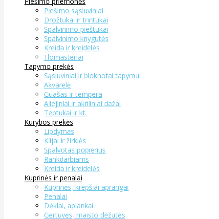
Piešimo priemonės
Piešimo sąsiuviniai
Drožtukai ir trintukai
Spalvinimo pieštukai
Spalvinimo knygutės
Kreida ir kreidelės
Flomasteriai
Tapymo prekės
Sąsiuviniai ir bloknotai tapymui
Akvarelė
Guašas ir tempera
Aliejiniai ir akriliniai dažai
Teptukai ir kt.
Kūrybos prekės
Lipdymas
Klijai ir žirklės
Spalvotas popierius
Rankdarbiams
Kreida ir kreidelės
Kuprinės ir penalai
Kuprinės, krepšiai aprangai
Penalai
Dėklai, aplankai
Gertuvės, maisto dėžutės