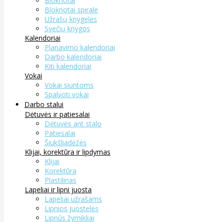
Bloknotai
Bloknotai spirale
Užrašų knygelės
Svečių knygos
Kalendoriai
Planavimo kalendoriai
Darbo kalendoriai
Kiti kalendoriai
Vokai
Vokai siuntoms
Spalvoti vokai
Darbo stalui
Dėtuvės ir patiesalai
Dėtuvės ant stalo
Patiesalai
Šiukšliadėžės
Klijai, korektūra ir lipdymas
Klijai
Korektūra
Plastilinas
Lapeliai ir lipni juosta
Lapeliai užrašams
Lipnios juostelės
Lipnūs žymikliai