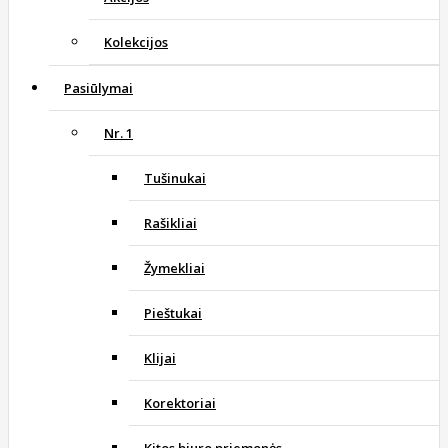
Kolekcijos
Pasiūlymai
Nr. 1
Tušinukai
Rašikliai
Žymekliai
Pieštukai
Klijai
Korektoriai