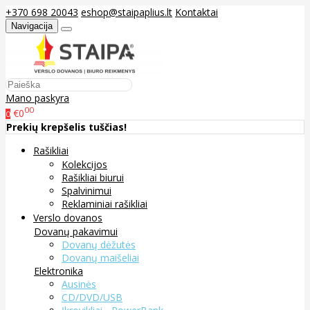
+370 698 20043
eshop@staipaplius.lt
Kontaktai
Navigacija
Mano paskyra
00
€0
0
Prekių krepšelis tuščias!
Rašikliai
Kolekcijos
Rašikliai biurui
Spalvinimui
Reklaminiai rašikliai
Verslo dovanos
Dovanų pakavimui
Dovanų dėžutės
Dovanų maišeliai
Elektronika
Ausinės
CD/DVD/USB