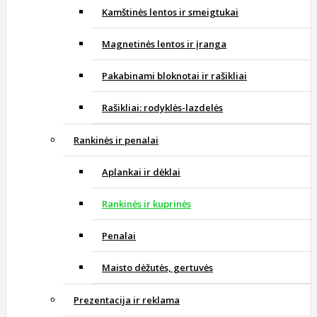
Kamštinės lentos ir smeigtukai
Magnetinės lentos ir įranga
Pakabinami bloknotai ir rašikliai
Rašikliai: rodyklės-lazdelės
Rankinės ir penalai
Aplankai ir dėklai
Rankinės ir kuprinės
Penalai
Maisto dėžutės, gertuvės
Prezentacija ir reklama