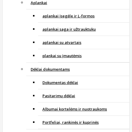
Aplankai
aplankai įsegėle ir L-formos
aplankai saga ir užtrauktuku
aplankai su atvartais
plankai su įmautėmis
Dėklai dokumentams
Dokumentas dėklai
Pasitarimų dėklai
Albumai kortelėms ir nuotraukoms
Portfeliai, rankinės ir kuprinės