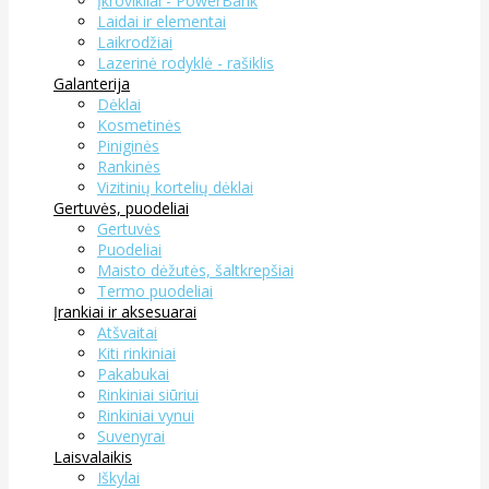
Įkrovikliai - PowerBank
Laidai ir elementai
Laikrodžiai
Lazerinė rodyklė - rašiklis
Galanterija
Dėklai
Kosmetinės
Piniginės
Rankinės
Vizitinių kortelių dėklai
Gertuvės, puodeliai
Gertuvės
Puodeliai
Maisto dėžutės, šaltkrepšiai
Termo puodeliai
Įrankiai ir aksesuarai
Atšvaitai
Kiti rinkiniai
Pakabukai
Rinkiniai siūriui
Rinkiniai vynui
Suvenyrai
Laisvalaikis
Iškylai