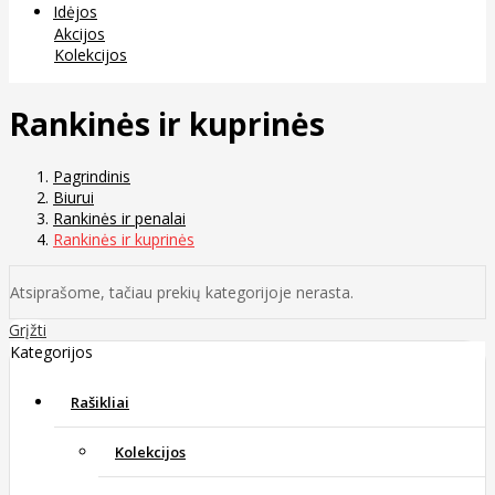
Idėjos
Akcijos
Kolekcijos
Rankinės ir kuprinės
Pagrindinis
Biurui
Rankinės ir penalai
Rankinės ir kuprinės
Atsiprašome, tačiau prekių kategorijoje nerasta.
Grįžti
Kategorijos
Rašikliai
Kolekcijos