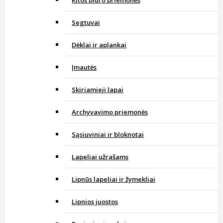
Kitos biuro priemonės
Segtuvai
Dėklai ir aplankai
Įmautės
Skiriamieji lapai
Archyvavimo priemonės
Sąsiuviniai ir bloknotai
Lapeliai užrašams
Lipnūs lapeliai ir žymekliai
Lipnios juostos