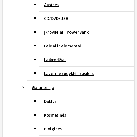
Ausinės
CD/DVD/USB
Įkrovikliai - PowerBank
Laidai ir elementai
Laikrodžiai
Lazerinė rodyklė - rašiklis
Galanterija
Dėklai
Kosmetinės
Piniginės