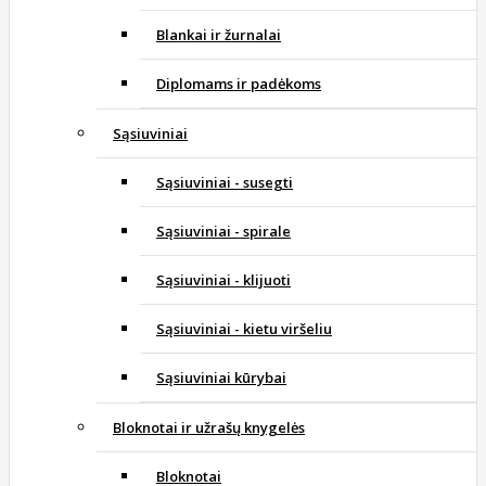
Blankai ir žurnalai
Diplomams ir padėkoms
Sąsiuviniai
Sąsiuviniai - susegti
Sąsiuviniai - spirale
Sąsiuviniai - klijuoti
Sąsiuviniai - kietu viršeliu
Sąsiuviniai kūrybai
Bloknotai ir užrašų knygelės
Bloknotai