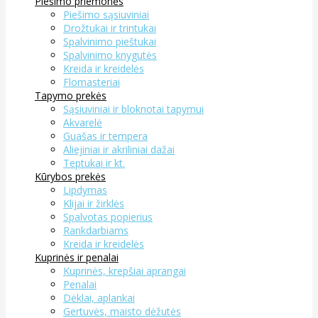
Piešimo priemonės
Piešimo sąsiuviniai
Drožtukai ir trintukai
Spalvinimo pieštukai
Spalvinimo knygutės
Kreida ir kreidelės
Flomasteriai
Tapymo prekės
Sąsiuviniai ir bloknotai tapymui
Akvarelė
Guašas ir tempera
Aliejiniai ir akriliniai dažai
Teptukai ir kt.
Kūrybos prekės
Lipdymas
Klijai ir žirklės
Spalvotas popierius
Rankdarbiams
Kreida ir kreidelės
Kuprinės ir penalai
Kuprinės, krepšiai aprangai
Penalai
Dėklai, aplankai
Gertuvės, maisto dėžutės