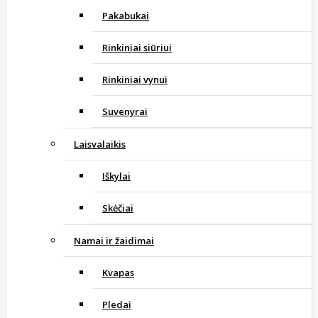
Pakabukai
Rinkiniai siūriui
Rinkiniai vynui
Suvenyrai
Laisvalaikis
Iškylai
Skėčiai
Namai ir žaidimai
Kvapas
Pledai