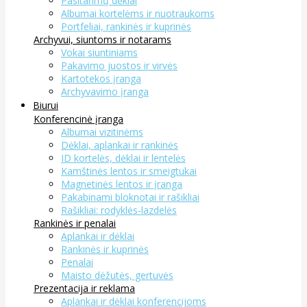
Pasitarimų dėklai
Albumai kortelėms ir nuotraukoms
Portfeliai, rankinės ir kuprinės
Archyvui, siuntoms ir notarams
Vokai siuntiniams
Pakavimo juostos ir virvės
Kartotekos įranga
Archyvavimo įranga
Biurui
Konferencinė įranga
Albumai vizitinėms
Dėklai, aplankai ir rankinės
ID kortelės, dėklai ir lentelės
Kamštinės lentos ir smeigtukai
Magnetinės lentos ir įranga
Pakabinami bloknotai ir rašikliai
Rašikliai: rodyklės-lazdelės
Rankinės ir penalai
Aplankai ir dėklai
Rankinės ir kuprinės
Penalai
Maisto dėžutės, gertuvės
Prezentacija ir reklama
Aplankai ir dėklai konferencijoms