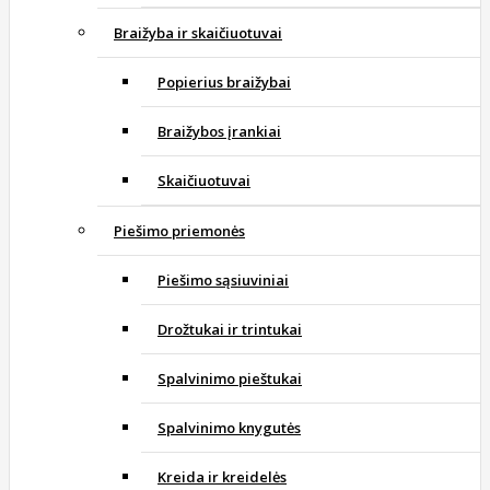
Braižyba ir skaičiuotuvai
Popierius braižybai
Braižybos įrankiai
Skaičiuotuvai
Piešimo priemonės
Piešimo sąsiuviniai
Drožtukai ir trintukai
Spalvinimo pieštukai
Spalvinimo knygutės
Kreida ir kreidelės