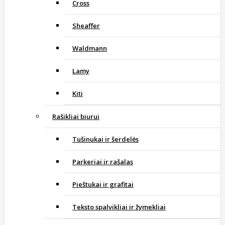
Cross
Sheaffer
Waldmann
Lamy
Kiti
Rašikliai biurui
Tušinukai ir šerdelės
Parkeriai ir rašalas
Pieštukai ir grafitai
Teksto spalvikliai ir žymekliai