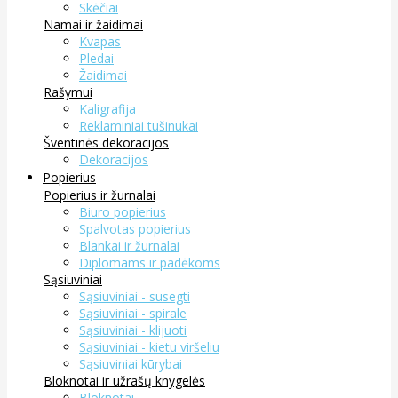
Skėčiai
Namai ir žaidimai
Kvapas
Pledai
Žaidimai
Rašymui
Kaligrafija
Reklaminiai tušinukai
Šventinės dekoracijos
Dekoracijos
Popierius
Popierius ir žurnalai
Biuro popierius
Spalvotas popierius
Blankai ir žurnalai
Diplomams ir padėkoms
Sąsiuviniai
Sąsiuviniai - susegti
Sąsiuviniai - spirale
Sąsiuviniai - klijuoti
Sąsiuviniai - kietu viršeliu
Sąsiuviniai kūrybai
Bloknotai ir užrašų knygelės
Bloknotai