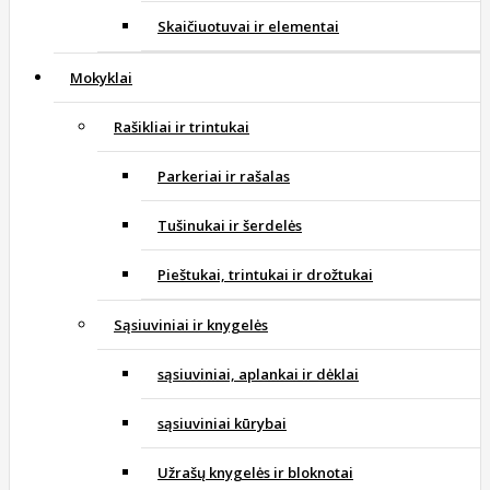
Skaičiuotuvai ir elementai
Mokyklai
Rašikliai ir trintukai
Parkeriai ir rašalas
Tušinukai ir šerdelės
Pieštukai, trintukai ir drožtukai
Sąsiuviniai ir knygelės
sąsiuviniai, aplankai ir dėklai
sąsiuviniai kūrybai
Užrašų knygelės ir bloknotai