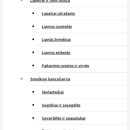
Lapeliai ir lipni juosta
Lapeliai užrašams
Lipnios juostelės
Lipnūs žymikliai
Lipnios etiketės
Pakavimo juostos ir virvės
Smulkioji kanceliarija
Skylamušiai
Segikliai ir sąsagėlės
Sąvaržėlės ir spaustukai