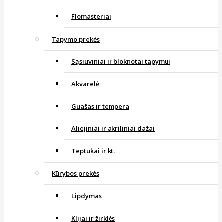
Flomasteriai
Tapymo prekės
Sąsiuviniai ir bloknotai tapymui
Akvarelė
Guašas ir tempera
Aliejiniai ir akriliniai dažai
Teptukai ir kt.
Kūrybos prekės
Lipdymas
Klijai ir žirklės