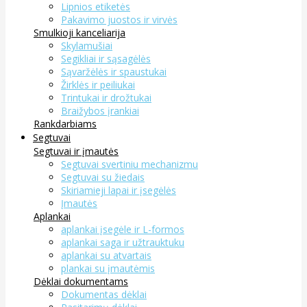
Lipnios etiketės
Pakavimo juostos ir virvės
Smulkioji kanceliarija
Skylamušiai
Segikliai ir sąsagėlės
Sąvaržėlės ir spaustukai
Žirklės ir peiliukai
Trintukai ir drožtukai
Braižybos įrankiai
Rankdarbiams
Segtuvai
Segtuvai ir įmautės
Segtuvai svertiniu mechanizmu
Segtuvai su žiedais
Skiriamieji lapai ir įsegėlės
Įmautės
Aplankai
aplankai įsegėle ir L-formos
aplankai saga ir užtrauktuku
aplankai su atvartais
plankai su įmautėmis
Dėklai dokumentams
Dokumentas dėklai