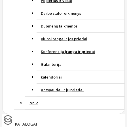
Popierius ir vokai
Darbo stalo reikmenys
Duomenų laikmenos
Biuro įranga ir jos priedai
Konferencijų įranga ir priedai
Galanterija
kalendoriai
Antspaudai ir jų priedai
Nr. 2
KATALOGAI