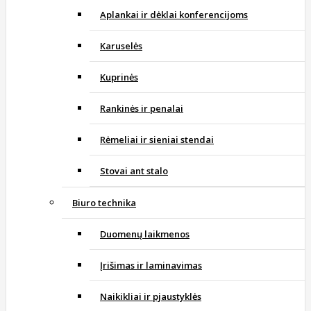
Aplankai ir dėklai konferencijoms
Karuselės
Kuprinės
Rankinės ir penalai
Rėmeliai ir sieniai stendai
Stovai ant stalo
Biuro technika
Duomenų laikmenos
Įrišimas ir laminavimas
Naikikliai ir pjaustyklės