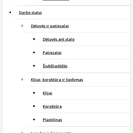
Darbo stalui
Dėtuvės ir patiesalai
Dėtuvės ant stalo
Patiesalai
Šiukšliadėžės
Klijai, korektūra ir lipdymas
Klijai
Korektūra
Plastilinas