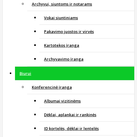
Archyvui, siuntoms ir notarams
Vokai siuntiniams
Pakavimo juostos ir virvės
Kartotekos įranga
Archyvavimo įranga
Biurui
Konferencinė įranga
Albumai vizitinėms
Dėklai, aplankai ir rankinės
ID kortelės, dėklai ir lentelės