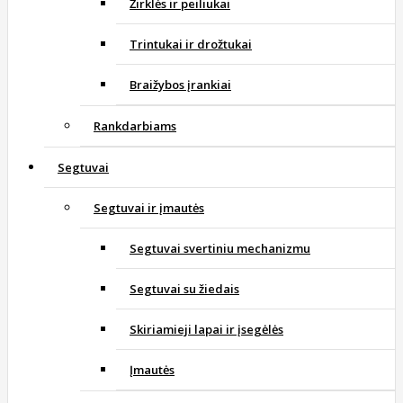
Žirklės ir peiliukai
Trintukai ir drožtukai
Braižybos įrankiai
Rankdarbiams
Segtuvai
Segtuvai ir įmautės
Segtuvai svertiniu mechanizmu
Segtuvai su žiedais
Skiriamieji lapai ir įsegėlės
Įmautės