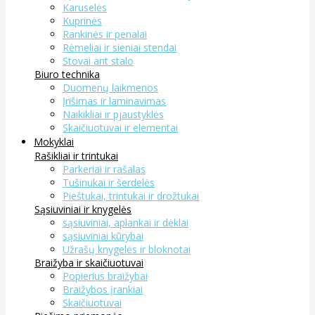
Karuselės
Kuprinės
Rankinės ir penalai
Rėmeliai ir sieniai stendai
Stovai ant stalo
Biuro technika
Duomenų laikmenos
Įrišimas ir laminavimas
Naikikliai ir pjaustyklės
Skaičiuotuvai ir elementai
Mokyklai
Rašikliai ir trintukai
Parkeriai ir rašalas
Tušinukai ir šerdelės
Pieštukai, trintukai ir drožtukai
Sąsiuviniai ir knygelės
sąsiuviniai, aplankai ir dėklai
sąsiuviniai kūrybai
Užrašų knygelės ir bloknotai
Braižyba ir skaičiuotuvai
Popierius braižybai
Braižybos įrankiai
Skaičiuotuvai