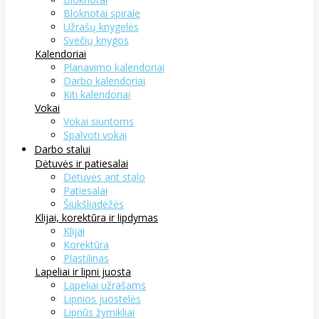
Bloknotai spirale
Užrašų knygelės
Svečių knygos
Kalendoriai
Planavimo kalendoriai
Darbo kalendoriai
Kiti kalendoriai
Vokai
Vokai siuntoms
Spalvoti vokai
Darbo stalui
Dėtuvės ir patiesalai
Dėtuvės ant stalo
Patiesalai
Šiukšliadėžės
Klijai, korektūra ir lipdymas
Klijai
Korektūra
Plastilinas
Lapeliai ir lipni juosta
Lapeliai užrašams
Lipnios juostelės
Lipnūs žymikliai