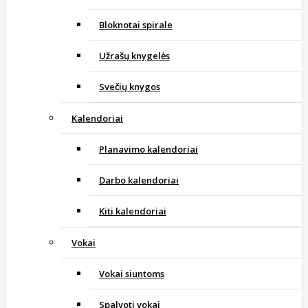
Bloknotai spirale
Užrašų knygelės
Svečių knygos
Kalendoriai
Planavimo kalendoriai
Darbo kalendoriai
Kiti kalendoriai
Vokai
Vokai siuntoms
Spalvoti vokai