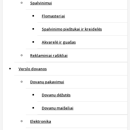
Spalvinimui
Flomasteriai
Spalvinimo pieštukai ir kreidelės
Akvarelė ir guašas
Reklaminiai rašikliai
Verslo dovanos
Dovanų pakavimui
Dovanų dėžutės
Dovanų maišeliai
Elektronika