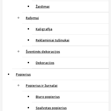
Žaidimai
Rašymui
Kaligrafija
Reklaminiai tušinukai
Šventinės dekoracijos
Dekoracijos
Popierius
Popierius ir žurnalai
Biuro popierius
Spalvotas popierius