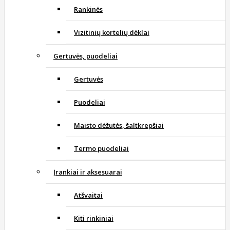
Rankinės
Vizitinių kortelių dėklai
Gertuvės, puodeliai
Gertuvės
Puodeliai
Maisto dėžutės, šaltkrepšiai
Termo puodeliai
Įrankiai ir aksesuarai
Atšvaitai
Kiti rinkiniai