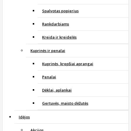
Spalvotas popierius
Rankdarbiams
Kreida ir kreidelės
Kuprinės ir penalai
Kuprinės, krepšiai aprangai
Penalai
Dėklai, aplankai
Gertuvės, maisto dėžutės
Idėjos
Akcijos