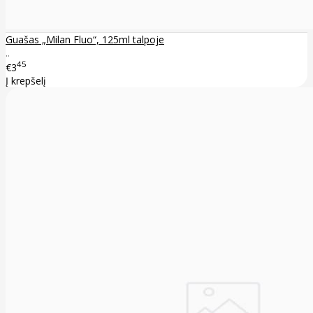
Guašas „Milan Fluo“, 125ml talpoje
..
45
€3
Į krepšelį