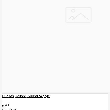
Guašas „Milan“, 500ml talpoje
..
95
€7