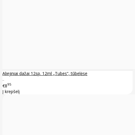
Aliejiniai dažai 12sp. 12ml „Tubes“, tūbelėse
..
95
€8
Į krepšelį