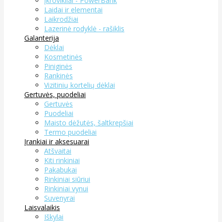
Įkrovikliai - PowerBank
Laidai ir elementai
Laikrodžiai
Lazerinė rodyklė - rašiklis
Galanterija
Dėklai
Kosmetinės
Piniginės
Rankinės
Vizitinių kortelių dėklai
Gertuvės, puodeliai
Gertuvės
Puodeliai
Maisto dėžutės, šaltkrepšiai
Termo puodeliai
Įrankiai ir aksesuarai
Atšvaitai
Kiti rinkiniai
Pakabukai
Rinkiniai siūriui
Rinkiniai vynui
Suvenyrai
Laisvalaikis
Iškylai