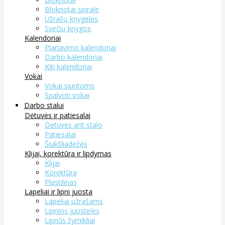
Bloknotai spirale
Užrašų knygelės
Svečių knygos
Kalendoriai
Planavimo kalendoriai
Darbo kalendoriai
Kiti kalendoriai
Vokai
Vokai siuntoms
Spalvoti vokai
Darbo stalui
Dėtuvės ir patiesalai
Dėtuvės ant stalo
Patiesalai
Šiukšliadėžės
Klijai, korektūra ir lipdymas
Klijai
Korektūra
Plastilinas
Lapeliai ir lipni juosta
Lapeliai užrašams
Lipnios juostelės
Lipnūs žymikliai