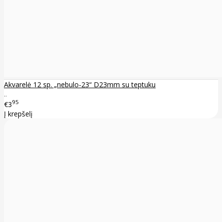
Akvarelė 12 sp. „nebulo-23“ D23mm su teptuku
..
95
€3
Į krepšelį