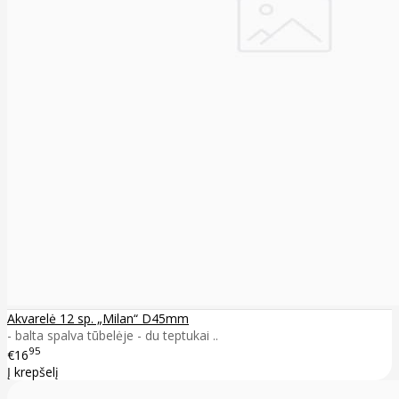
Akvarelė 12 sp. „Milan“ D45mm
- balta spalva tūbelėje - du teptukai ..
95
€16
Į krepšelį