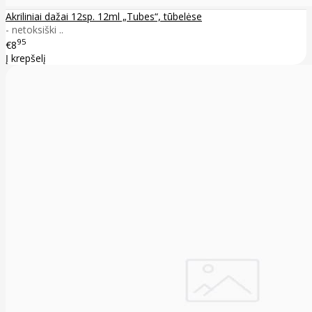
Akriliniai dažai 12sp. 12ml „Tubes“, tūbelėse
- netoksiški ..
95
€8
Į krepšelį