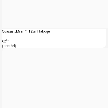
Guašas „Milan “, 125ml talpoje
..
45
€2
Į krepšelį