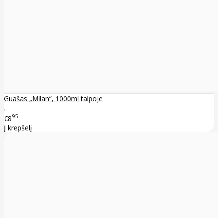
Guašas „Milan“, 1000ml talpoje
..
95
€8
Į krepšelį