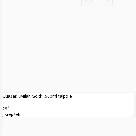
Guašas „Milan Gold“, 500ml talpoje
..
95
€8
Į krepšelį