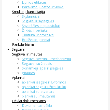
Lipnios etiketės
Pakavimo juostos ir virvės
Smulkioji kanceliarija
Skylamušiai
Segikliai ir sąsagėlės
Sąvaržėlės ir spaustukai
Žirklės ir peiliukai
Trintukai ir drožtukai
Braižybos įrankiai
Rankdarbiams
Segtuvai
Segtuvai ir įmautės
Segtuvai svertiniu mechanizmu
Segtuvai su žiedais
Skiriamieji lapai ir įsegėlės
Įmautės
Aplankai
aplankai įsegėle ir L-formos
aplankai saga ir užtrauktuku
aplankai su atvartais
plankai su įmautėmis
Dėklai dokumentams
Dokumentas dėklai