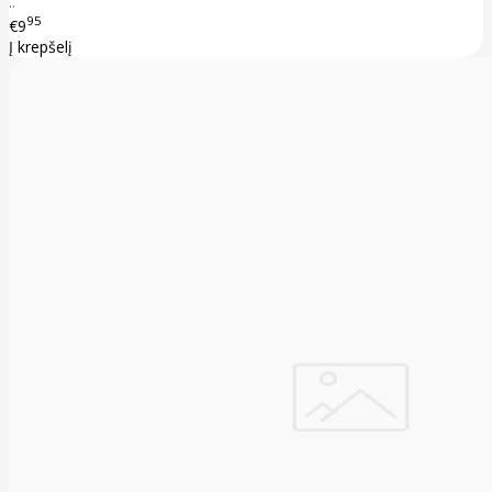
..
95
€9
Į krepšelį