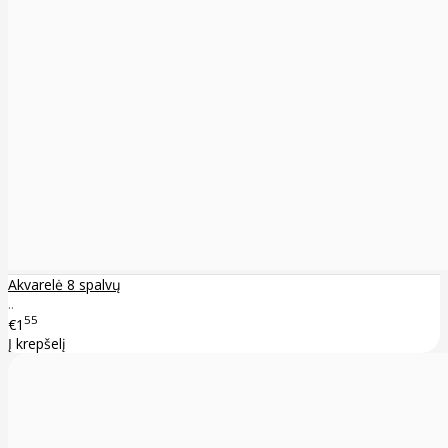
Akvarelė 8 spalvų
..
55
€1
Į krepšelį