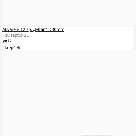
Akvarelė 12 sp. „Milan“ D30mm
- su teptuku ..
95
€5
Į krepšelį