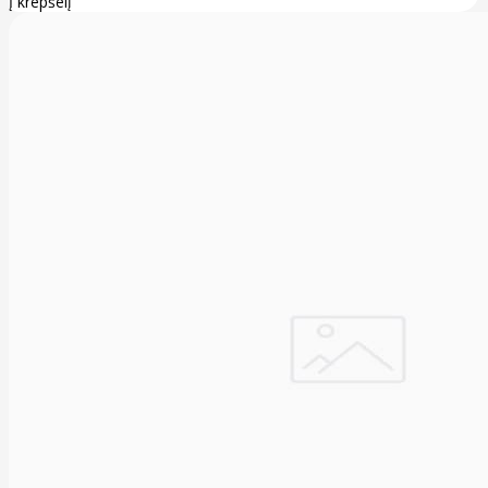
Į krepšelį