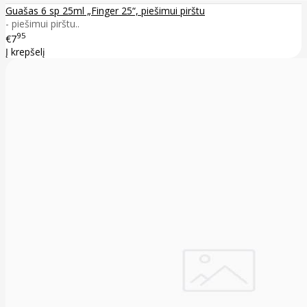
Guašas 6 sp 25ml „Finger 25“, piešimui pirštu
- piešimui pirštu..
95
€7
Į krepšelį