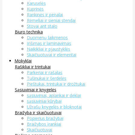
Karuselės
Kuprinės
Rankinės ir penalai
Rėmeliai ir sieniai stendai
Stovai ant stalo
Biuro technika
Duomenų laikmenos
Įrišimas ir laminavimas
Naikikliai ir pjaustyklės
Skaičiuotuvai ir elementai
Mokyklai
Rašikliai ir trintukai
Parkeriai ir rašalas
Tušinukai ir šerdelės
Pieštukai, trintukai ir drožtukai
Sąsiuviniai ir knygelės
sąsiuviniai, aplankai ir dėklai
sąsiuviniai kūrybai
Užrašų knygelės ir bloknotai
Braižyba ir skaičiuotuvai
Popierius braižybai
Braižybos įrankiai
Skaičiuotuvai