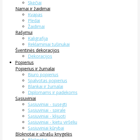
Skėčiai
Namai ir žaidimai
Kvapas
Pledai
Žaidimai
Rašymui
Kaligrafija
Reklaminiai tušinukai
Šventinės dekoracijos
Dekoracijos
Popierius
Popierius ir žurnalai
Biuro popierius
Spalvotas popierius
Blankai ir žurnalai
Diplomams ir padėkoms
Sąsiuviniai
Sąsiuviniai - susegti
Sąsiuviniai - spirale
Sąsiuviniai - klijuoti
Sąsiuviniai - kietu viršeliu
Sąsiuviniai kūrybai
Bloknotai ir užrašų knygelės
Bloknotai