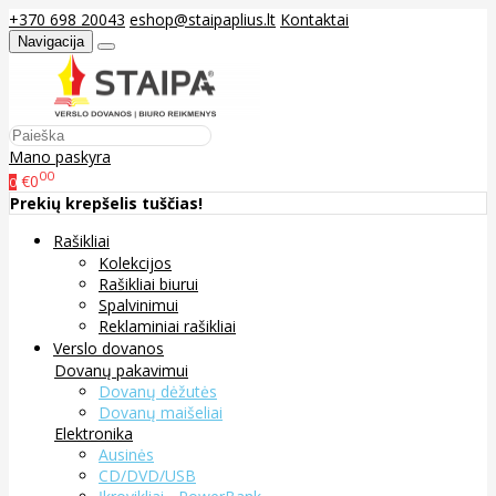
+370 698 20043
eshop@staipaplius.lt
Kontaktai
Navigacija
Mano paskyra
00
€0
0
Prekių krepšelis tuščias!
Rašikliai
Kolekcijos
Rašikliai biurui
Spalvinimui
Reklaminiai rašikliai
Verslo dovanos
Dovanų pakavimui
Dovanų dėžutės
Dovanų maišeliai
Elektronika
Ausinės
CD/DVD/USB