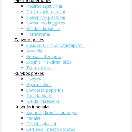
Piešimo priemonės
Piešimo sąsiuviniai
Drožtukai ir trintukai
Spalvinimo pieštukai
Spalvinimo knygutės
Kreida ir kreidelės
Flomasteriai
Tapymo prekės
Sąsiuviniai ir bloknotai tapymui
Akvarelė
Guašas ir tempera
Aliejiniai ir akriliniai dažai
Teptukai ir kt.
Kūrybos prekės
Lipdymas
Klijai ir žirklės
Spalvotas popierius
Rankdarbiams
Kreida ir kreidelės
Kuprinės ir penalai
Kuprinės, krepšiai aprangai
Penalai
Dėklai, aplankai
Gertuvės, maisto dėžutės