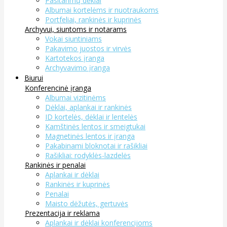
Pasitarimų dėklai
Albumai kortelėms ir nuotraukoms
Portfeliai, rankinės ir kuprinės
Archyvui, siuntoms ir notarams
Vokai siuntiniams
Pakavimo juostos ir virvės
Kartotekos įranga
Archyvavimo įranga
Biurui
Konferencinė įranga
Albumai vizitinėms
Dėklai, aplankai ir rankinės
ID kortelės, dėklai ir lentelės
Kamštinės lentos ir smeigtukai
Magnetinės lentos ir įranga
Pakabinami bloknotai ir rašikliai
Rašikliai: rodyklės-lazdelės
Rankinės ir penalai
Aplankai ir dėklai
Rankinės ir kuprinės
Penalai
Maisto dėžutės, gertuvės
Prezentacija ir reklama
Aplankai ir dėklai konferencijoms