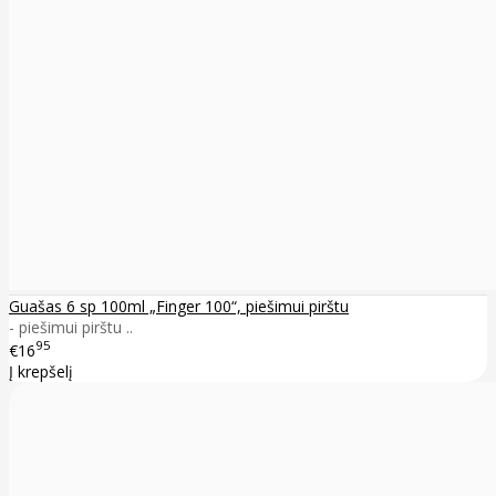
Guašas 6 sp 100ml „Finger 100“, piešimui pirštu
- piešimui pirštu ..
95
€16
Į krepšelį