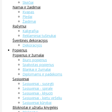
Skėčiai
Namai ir žaidimai
Kvapas
Pledai
Žaidimai
Rašymui
Kaligrafija
Reklaminiai tušinukai
Šventinės dekoracijos
Dekoracijos
Popierius
Popierius ir žurnalai
Biuro popierius
Spalvotas popierius
Blankai ir žurnalai
Diplomams ir padėkoms
Sąsiuviniai
Sąsiuviniai - susegti
Sąsiuviniai - spirale
Sąsiuviniai - klijuoti
Sąsiuviniai - kietu viršeliu
Sąsiuviniai kūrybai
Bloknotai ir užrašų knygelės