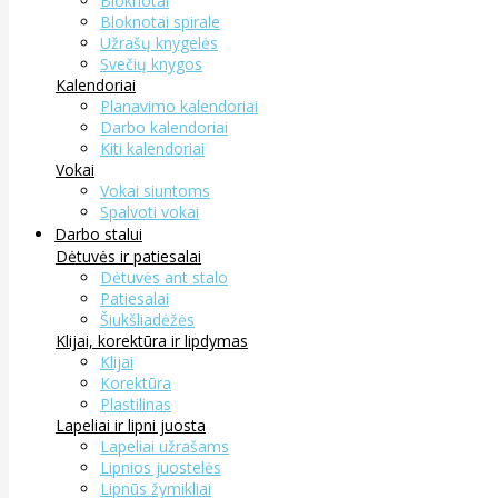
Bloknotai
Bloknotai spirale
Užrašų knygelės
Svečių knygos
Kalendoriai
Planavimo kalendoriai
Darbo kalendoriai
Kiti kalendoriai
Vokai
Vokai siuntoms
Spalvoti vokai
Darbo stalui
Dėtuvės ir patiesalai
Dėtuvės ant stalo
Patiesalai
Šiukšliadėžės
Klijai, korektūra ir lipdymas
Klijai
Korektūra
Plastilinas
Lapeliai ir lipni juosta
Lapeliai užrašams
Lipnios juostelės
Lipnūs žymikliai