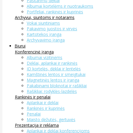
Pasitarimų dėklai
Albumai kortelėms ir nuotraukoms
Portfeliai, rankinės ir kuprinės
Archyvui, siuntoms ir notarams
Vokai siuntiniams
Pakavimo juostos ir virvės
Kartotekos įranga
Archyvavimo įranga
Biurui
Konferencinė įranga
Albumai vizitinėms
Dėklai, aplankai ir rankinės
ID kortelės, dėklai ir lentelės
Kamštinės lentos ir smeigtukai
Magnetinės lentos ir įranga
Pakabinami bloknotai ir rašikliai
Rašikliai: rodyklės-lazdelės
Rankinės ir penalai
Aplankai ir dėklai
Rankinės ir kuprinės
Penalai
Maisto dėžutės, gertuvės
Prezentacija ir reklama
Aplankai ir dėklai konferencijoms