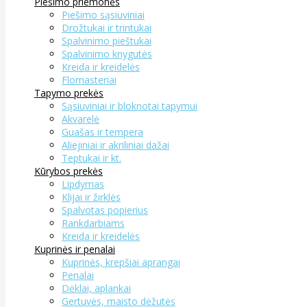
Piešimo priemonės
Piešimo sąsiuviniai
Drožtukai ir trintukai
Spalvinimo pieštukai
Spalvinimo knygutės
Kreida ir kreidelės
Flomasteriai
Tapymo prekės
Sąsiuviniai ir bloknotai tapymui
Akvarelė
Guašas ir tempera
Aliejiniai ir akriliniai dažai
Teptukai ir kt.
Kūrybos prekės
Lipdymas
Klijai ir žirklės
Spalvotas popierius
Rankdarbiams
Kreida ir kreidelės
Kuprinės ir penalai
Kuprinės, krepšiai aprangai
Penalai
Dėklai, aplankai
Gertuvės, maisto dėžutės