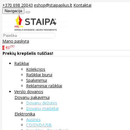
+370 698 20043
eshop@staipaplius.lt
Kontaktai
Navigacija
Mano paskyra
00
€0
0
Prekių krepšelis tuščias!
Rašikliai
Kolekcijos
Rašikliai biurui
Spalvinimui
Reklaminiai rašikliai
Verslo dovanos
Dovanų pakavimui
Dovanų dėžutės
Dovanų maišeliai
Elektronika
Ausinės
CD/DVD/USB