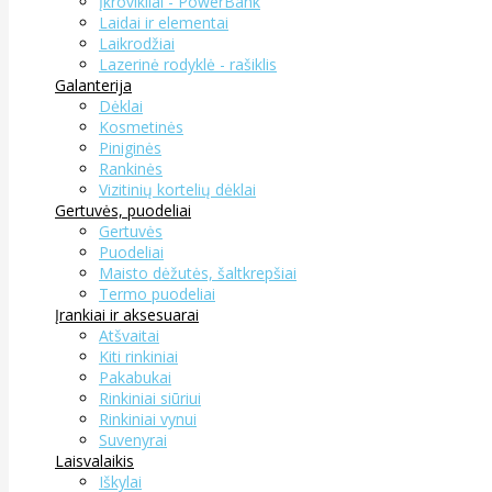
Įkrovikliai - PowerBank
Laidai ir elementai
Laikrodžiai
Lazerinė rodyklė - rašiklis
Galanterija
Dėklai
Kosmetinės
Piniginės
Rankinės
Vizitinių kortelių dėklai
Gertuvės, puodeliai
Gertuvės
Puodeliai
Maisto dėžutės, šaltkrepšiai
Termo puodeliai
Įrankiai ir aksesuarai
Atšvaitai
Kiti rinkiniai
Pakabukai
Rinkiniai siūriui
Rinkiniai vynui
Suvenyrai
Laisvalaikis
Iškylai