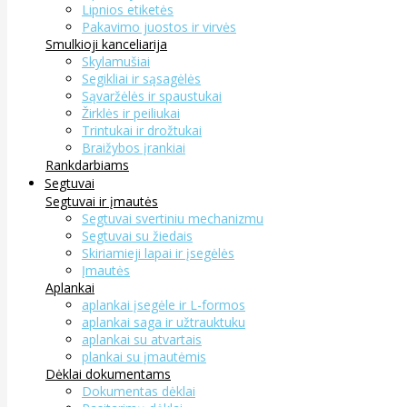
Lipnios etiketės
Pakavimo juostos ir virvės
Smulkioji kanceliarija
Skylamušiai
Segikliai ir sąsagėlės
Sąvaržėlės ir spaustukai
Žirklės ir peiliukai
Trintukai ir drožtukai
Braižybos įrankiai
Rankdarbiams
Segtuvai
Segtuvai ir įmautės
Segtuvai svertiniu mechanizmu
Segtuvai su žiedais
Skiriamieji lapai ir įsegėlės
Įmautės
Aplankai
aplankai įsegėle ir L-formos
aplankai saga ir užtrauktuku
aplankai su atvartais
plankai su įmautėmis
Dėklai dokumentams
Dokumentas dėklai