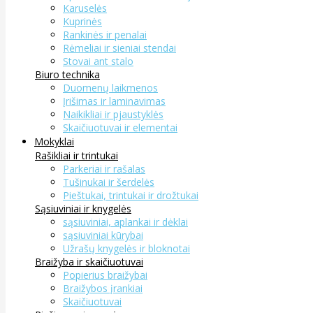
Karuselės
Kuprinės
Rankinės ir penalai
Rėmeliai ir sieniai stendai
Stovai ant stalo
Biuro technika
Duomenų laikmenos
Įrišimas ir laminavimas
Naikikliai ir pjaustyklės
Skaičiuotuvai ir elementai
Mokyklai
Rašikliai ir trintukai
Parkeriai ir rašalas
Tušinukai ir šerdelės
Pieštukai, trintukai ir drožtukai
Sąsiuviniai ir knygelės
sąsiuviniai, aplankai ir dėklai
sąsiuviniai kūrybai
Užrašų knygelės ir bloknotai
Braižyba ir skaičiuotuvai
Popierius braižybai
Braižybos įrankiai
Skaičiuotuvai