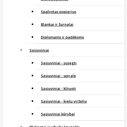
Spalvotas popierius
Blankai ir žurnalai
Diplomams ir padėkoms
Sąsiuviniai
Sąsiuviniai - susegti
Sąsiuviniai - spirale
Sąsiuviniai - klijuoti
Sąsiuviniai - kietu viršeliu
Sąsiuviniai kūrybai