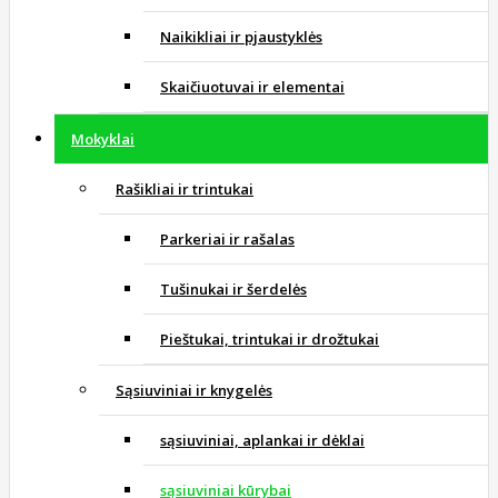
Naikikliai ir pjaustyklės
Skaičiuotuvai ir elementai
Mokyklai
Rašikliai ir trintukai
Parkeriai ir rašalas
Tušinukai ir šerdelės
Pieštukai, trintukai ir drožtukai
Sąsiuviniai ir knygelės
sąsiuviniai, aplankai ir dėklai
sąsiuviniai kūrybai