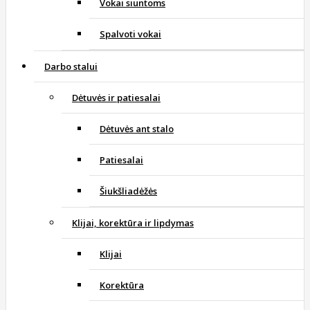
Vokai siuntoms
Spalvoti vokai
Darbo stalui
Dėtuvės ir patiesalai
Dėtuvės ant stalo
Patiesalai
Šiukšliadėžės
Klijai, korektūra ir lipdymas
Klijai
Korektūra