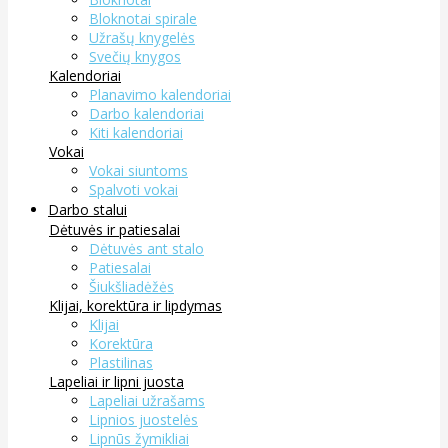
Bloknotai spirale
Užrašų knygelės
Svečių knygos
Kalendoriai
Planavimo kalendoriai
Darbo kalendoriai
Kiti kalendoriai
Vokai
Vokai siuntoms
Spalvoti vokai
Darbo stalui
Dėtuvės ir patiesalai
Dėtuvės ant stalo
Patiesalai
Šiukšliadėžės
Klijai, korektūra ir lipdymas
Klijai
Korektūra
Plastilinas
Lapeliai ir lipni juosta
Lapeliai užrašams
Lipnios juostelės
Lipnūs žymikliai