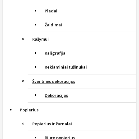
Pledai
Žaidimai
Rašymui
Kaligrafija
Reklaminiai tušinukai
Šventinės dekoracijos
Dekoracijos
Popierius
Popierius ir žurnalai
Biuro popierius