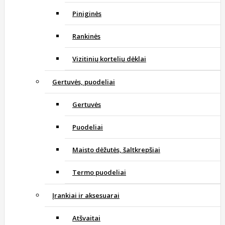
Piniginės
Rankinės
Vizitinių kortelių dėklai
Gertuvės, puodeliai
Gertuvės
Puodeliai
Maisto dėžutės, šaltkrepšiai
Termo puodeliai
Įrankiai ir aksesuarai
Atšvaitai