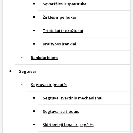
Sąvaržėlės ir spaustukai
Žirklės ir peiliukai
Trintukai ir drožtukai
Braižybos įrankiai
Rankdarbiams
Segtuvai
Segtuvai ir įmautės
Segtuvai svertiniu mechanizmu
Segtuvai su žiedais
Skiriamieji lapai ir įsegėlės