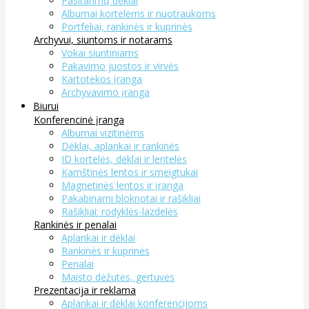
Pasitarimų dėklai
Albumai kortelėms ir nuotraukoms
Portfeliai, rankinės ir kuprinės
Archyvui, siuntoms ir notarams
Vokai siuntiniams
Pakavimo juostos ir virvės
Kartotekos įranga
Archyvavimo įranga
Biurui
Konferencinė įranga
Albumai vizitinėms
Dėklai, aplankai ir rankinės
ID kortelės, dėklai ir lentelės
Kamštinės lentos ir smeigtukai
Magnetinės lentos ir įranga
Pakabinami bloknotai ir rašikliai
Rašikliai: rodyklės-lazdelės
Rankinės ir penalai
Aplankai ir dėklai
Rankinės ir kuprinės
Penalai
Maisto dėžutės, gertuvės
Prezentacija ir reklama
Aplankai ir dėklai konferencijoms