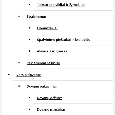
Teksto spalvikliai ir žymekliai
Spalvinimui
Flomasteriai
Spalvinimo pieštukai ir kreidelės
Akvarelė ir guašas
Reklaminiai rašikliai
Verslo dovanos
Dovanų pakavimui
Dovanų dėžutės
Dovanų maišeliai