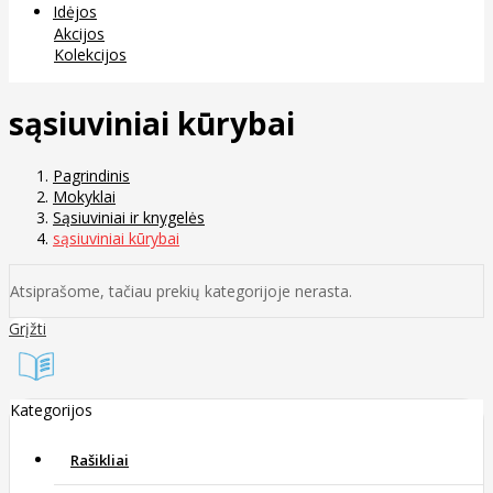
Idėjos
Akcijos
Kolekcijos
sąsiuviniai kūrybai
Pagrindinis
Mokyklai
Sąsiuviniai ir knygelės
sąsiuviniai kūrybai
Atsiprašome, tačiau prekių kategorijoje nerasta.
Grįžti
Kategorijos
Rašikliai