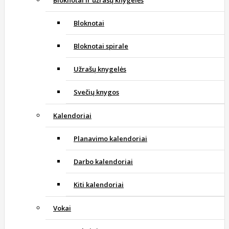
Bloknotai ir užrašų knygelės
Bloknotai
Bloknotai spirale
Užrašų knygelės
Svečių knygos
Kalendoriai
Planavimo kalendoriai
Darbo kalendoriai
Kiti kalendoriai
Vokai