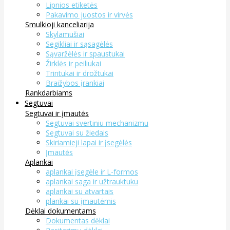
Lipnios etiketės
Pakavimo juostos ir virvės
Smulkioji kanceliarija
Skylamušiai
Segikliai ir sąsagėlės
Sąvaržėlės ir spaustukai
Žirklės ir peiliukai
Trintukai ir drožtukai
Braižybos įrankiai
Rankdarbiams
Segtuvai
Segtuvai ir įmautės
Segtuvai svertiniu mechanizmu
Segtuvai su žiedais
Skiriamieji lapai ir įsegėlės
Įmautės
Aplankai
aplankai įsegėle ir L-formos
aplankai saga ir užtrauktuku
aplankai su atvartais
plankai su įmautėmis
Dėklai dokumentams
Dokumentas dėklai