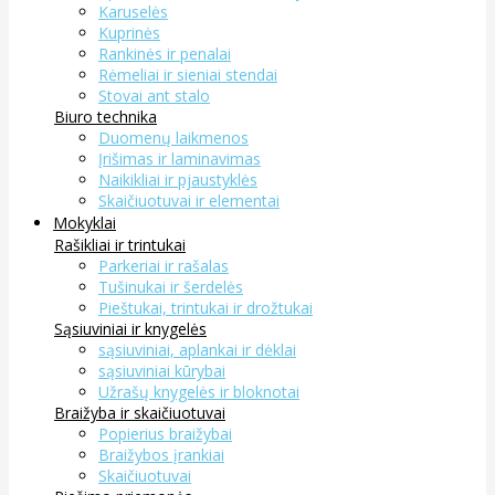
Karuselės
Kuprinės
Rankinės ir penalai
Rėmeliai ir sieniai stendai
Stovai ant stalo
Biuro technika
Duomenų laikmenos
Įrišimas ir laminavimas
Naikikliai ir pjaustyklės
Skaičiuotuvai ir elementai
Mokyklai
Rašikliai ir trintukai
Parkeriai ir rašalas
Tušinukai ir šerdelės
Pieštukai, trintukai ir drožtukai
Sąsiuviniai ir knygelės
sąsiuviniai, aplankai ir dėklai
sąsiuviniai kūrybai
Užrašų knygelės ir bloknotai
Braižyba ir skaičiuotuvai
Popierius braižybai
Braižybos įrankiai
Skaičiuotuvai