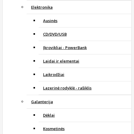
Elektronika
Ausinės
CD/DVD/USB
Įkrovikliai - PowerBank
Laidai ir elementai
Laikrodžiai
Lazerinė rodyklė - rašiklis
Galanterija
Dėklai
Kosmetinės