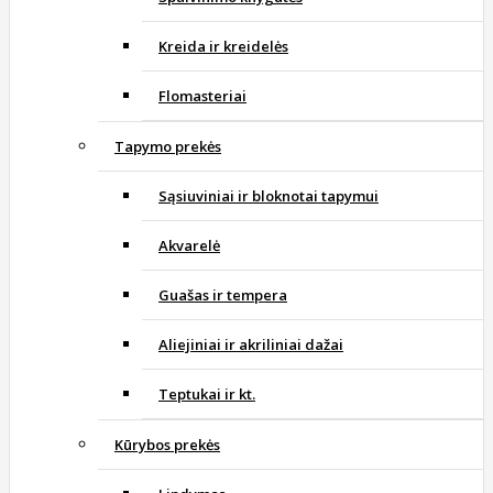
Kreida ir kreidelės
Flomasteriai
Tapymo prekės
Sąsiuviniai ir bloknotai tapymui
Akvarelė
Guašas ir tempera
Aliejiniai ir akriliniai dažai
Teptukai ir kt.
Kūrybos prekės