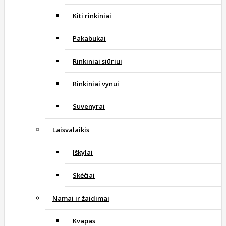
Kiti rinkiniai
Pakabukai
Rinkiniai siūriui
Rinkiniai vynui
Suvenyrai
Laisvalaikis
Iškylai
Skėčiai
Namai ir žaidimai
Kvapas