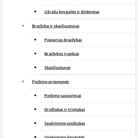
Užrašų knygelės ir bloknotai
Braižyba ir skaičiuotuvai
Popierius braižybai
Braižybos įrankiai
Skaičiuotuvai
Piešimo priemonės
Piešimo sąsiuviniai
Drožtukai ir trintukai
Spalvinimo pieštukai
Spalvinimo knygutės