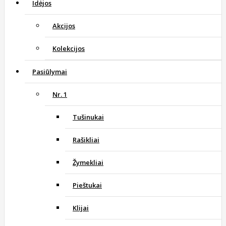
Idėjos
Akcijos
Kolekcijos
Pasiūlymai
Nr. 1
Tušinukai
Rašikliai
Žymekliai
Pieštukai
Klijai