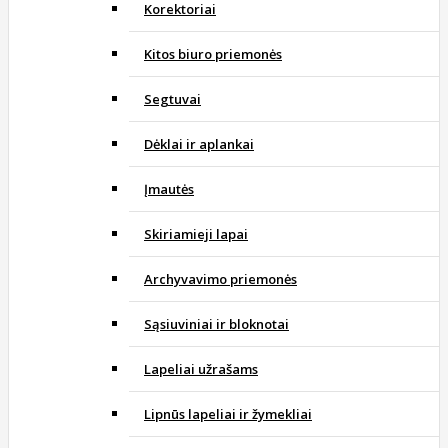
Korektoriai
Kitos biuro priemonės
Segtuvai
Dėklai ir aplankai
Įmautės
Skiriamieji lapai
Archyvavimo priemonės
Sąsiuviniai ir bloknotai
Lapeliai užrašams
Lipnūs lapeliai ir žymekliai