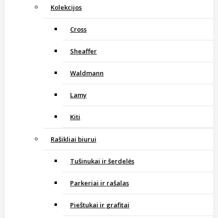
Kolekcijos
Cross
Sheaffer
Waldmann
Lamy
Kiti
Rašikliai biurui
Tušinukai ir šerdelės
Parkeriai ir rašalas
Pieštukai ir grafitai