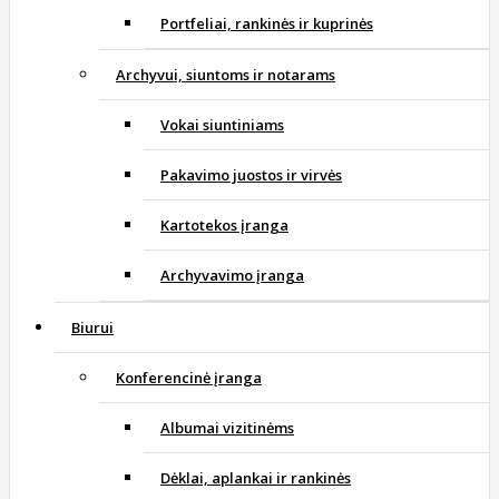
Portfeliai, rankinės ir kuprinės
Archyvui, siuntoms ir notarams
Vokai siuntiniams
Pakavimo juostos ir virvės
Kartotekos įranga
Archyvavimo įranga
Biurui
Konferencinė įranga
Albumai vizitinėms
Dėklai, aplankai ir rankinės