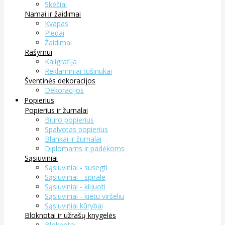
Skėčiai
Namai ir žaidimai
Kvapas
Pledai
Žaidimai
Rašymui
Kaligrafija
Reklaminiai tušinukai
Šventinės dekoracijos
Dekoracijos
Popierius
Popierius ir žurnalai
Biuro popierius
Spalvotas popierius
Blankai ir žurnalai
Diplomams ir padėkoms
Sąsiuviniai
Sąsiuviniai - susegti
Sąsiuviniai - spirale
Sąsiuviniai - klijuoti
Sąsiuviniai - kietu viršeliu
Sąsiuviniai kūrybai
Bloknotai ir užrašų knygelės
Bloknotai