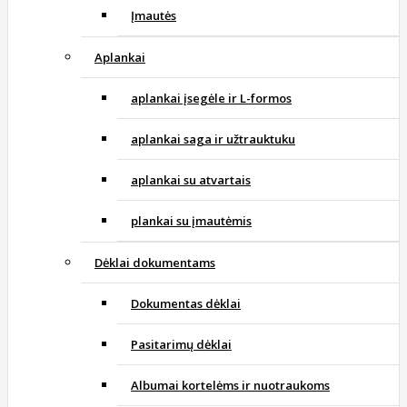
Įmautės
Aplankai
aplankai įsegėle ir L-formos
aplankai saga ir užtrauktuku
aplankai su atvartais
plankai su įmautėmis
Dėklai dokumentams
Dokumentas dėklai
Pasitarimų dėklai
Albumai kortelėms ir nuotraukoms