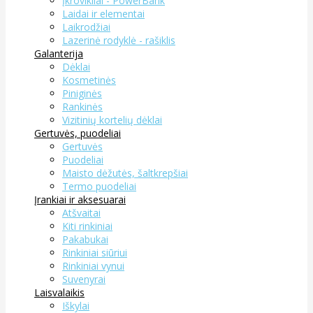
Įkrovikliai - PowerBank
Laidai ir elementai
Laikrodžiai
Lazerinė rodyklė - rašiklis
Galanterija
Dėklai
Kosmetinės
Piniginės
Rankinės
Vizitinių kortelių dėklai
Gertuvės, puodeliai
Gertuvės
Puodeliai
Maisto dėžutės, šaltkrepšiai
Termo puodeliai
Įrankiai ir aksesuarai
Atšvaitai
Kiti rinkiniai
Pakabukai
Rinkiniai siūriui
Rinkiniai vynui
Suvenyrai
Laisvalaikis
Iškylai