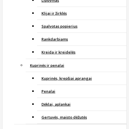
Lipdymas
Klijai ir žirklės
Spalvotas popierius
Rankdarbiams
Kreida ir kreidelės
Kuprinės ir penalai
Kuprinės, krepšiai aprangai
Penalai
Dėklai, aplankai
Gertuvės, maisto dėžutės