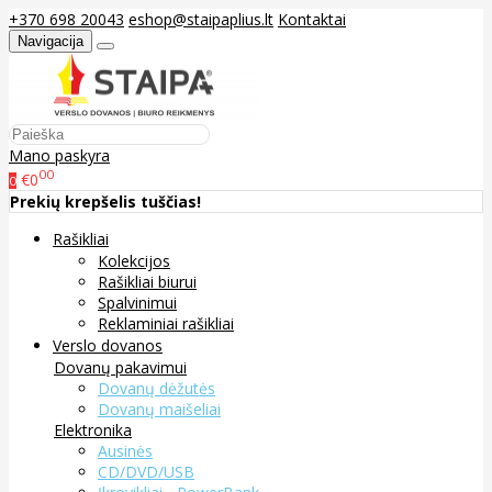
+370 698 20043
eshop@staipaplius.lt
Kontaktai
Navigacija
Mano paskyra
00
€0
0
Prekių krepšelis tuščias!
Rašikliai
Kolekcijos
Rašikliai biurui
Spalvinimui
Reklaminiai rašikliai
Verslo dovanos
Dovanų pakavimui
Dovanų dėžutės
Dovanų maišeliai
Elektronika
Ausinės
CD/DVD/USB