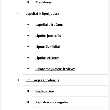
Plastilinas
Lapeliai ir lipni juosta
Lapeliai užrašams
Lipnios juostelės
Lipnūs žymikliai
Lipnios etiketės
Pakavimo juostos ir virvės
Smulkioji kanceliarija
Skylamušiai
Segikliai ir sąsagėlės