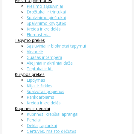
Piešimo priemonės
Piešimo sąsiuviniai
Drožtukai ir trintukai
Spalvinimo pieštukai
Spalvinimo knygutės
Kreida ir kreidelės
Flomasteriai
Tapymo prekės
Sąsiuviniai ir bloknotai tapymui
Akvarelė
Guašas ir tempera
Aliejiniai ir akriliniai dažai
Teptukai ir kt.
Kūrybos prekės
Lipdymas
Klijai ir žirklės
Spalvotas popierius
Rankdarbiams
Kreida ir kreidelės
Kuprinės ir penalai
Kuprinės, krepšiai aprangai
Penalai
Dėklai, aplankai
Gertuvės, maisto dėžutės