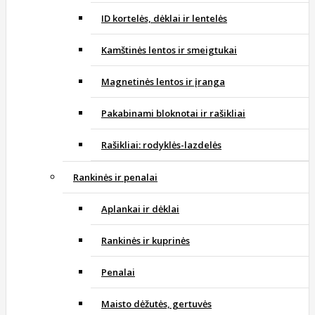
ID kortelės, dėklai ir lentelės
Kamštinės lentos ir smeigtukai
Magnetinės lentos ir įranga
Pakabinami bloknotai ir rašikliai
Rašikliai: rodyklės-lazdelės
Rankinės ir penalai
Aplankai ir dėklai
Rankinės ir kuprinės
Penalai
Maisto dėžutės, gertuvės