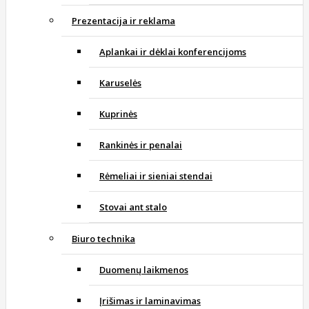
Prezentacija ir reklama
Aplankai ir dėklai konferencijoms
Karuselės
Kuprinės
Rankinės ir penalai
Rėmeliai ir sieniai stendai
Stovai ant stalo
Biuro technika
Duomenų laikmenos
Įrišimas ir laminavimas