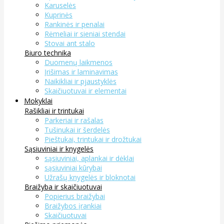
Karuselės
Kuprinės
Rankinės ir penalai
Rėmeliai ir sieniai stendai
Stovai ant stalo
Biuro technika
Duomenų laikmenos
Įrišimas ir laminavimas
Naikikliai ir pjaustyklės
Skaičiuotuvai ir elementai
Mokyklai
Rašikliai ir trintukai
Parkeriai ir rašalas
Tušinukai ir šerdelės
Pieštukai, trintukai ir drožtukai
Sąsiuviniai ir knygelės
sąsiuviniai, aplankai ir dėklai
sąsiuviniai kūrybai
Užrašų knygelės ir bloknotai
Braižyba ir skaičiuotuvai
Popierius braižybai
Braižybos įrankiai
Skaičiuotuvai