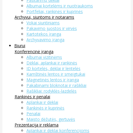
Pasitarimų dėklai
Albumai kortelėms ir nuotraukoms
Portfeliai, rankinės ir kuprinės
Archyvui, siuntoms ir notarams
Vokai siuntiniams
Pakavimo juostos ir virvės
Kartotekos įranga
Archyvavimo įranga
Biurui
Konferencinė įranga
Albumai vizitinėms
Dėklai, aplankai ir rankinės
ID kortelės, dėklai ir lentelės
Kamštinės lentos ir smeigtukai
Magnetinės lentos ir įranga
Pakabinami bloknotai ir rašikliai
Rašikliai: rodyklės-lazdelės
Rankinės ir penalai
Aplankai ir dėklai
Rankinės ir kuprinės
Penalai
Maisto dėžutės, gertuvės
Prezentacija ir reklama
Aplankai ir dėklai konferencijoms