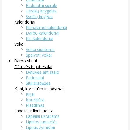
Bloknotai spirale
Užrašų knygelės
Svečių knygos
Kalendoriai
Planavimo kalendoriai
Darbo kalendoriai
Kiti kalendoriai
Vokai
Vokai siuntoms
Spalvoti vokai
Darbo stalui
Dėtuvės ir patiesalai
Dėtuvės ant stalo
Patiesalai
Šiukšliadėžės
Klijai, korektūra ir lipdymas
Klijai
Korektūra
Plastilinas
Lapeliai ir lipni juosta
Lapeliai užrašams
Lipnios juostelės
Lipnūs žymikliai