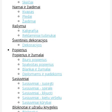
Skėčiai
Namai ir žaidimai
Kvapas
Pledai
Žaidimai
Rašymui
Kaligrafija
Reklaminiai tušinukai
Šventinės dekoracijos
Dekoracijos
Popierius
Popierius ir žurnalai
Biuro popierius
Spalvotas popierius
Blankai ir žurnalai
Diplomams ir padėkoms
Sąsiuviniai
Sąsiuviniai - susegti
Sąsiuviniai - spirale
Sąsiuviniai - klijuoti
Sąsiuviniai - kietu viršeliu
Sąsiuviniai kūrybai
Bloknotai ir užrašų knygelės
Bloknotai