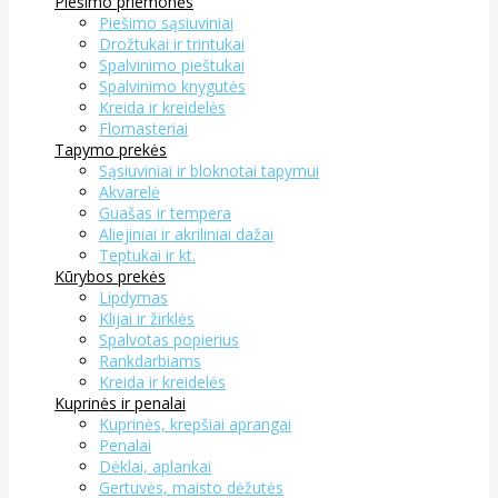
Piešimo priemonės
Piešimo sąsiuviniai
Drožtukai ir trintukai
Spalvinimo pieštukai
Spalvinimo knygutės
Kreida ir kreidelės
Flomasteriai
Tapymo prekės
Sąsiuviniai ir bloknotai tapymui
Akvarelė
Guašas ir tempera
Aliejiniai ir akriliniai dažai
Teptukai ir kt.
Kūrybos prekės
Lipdymas
Klijai ir žirklės
Spalvotas popierius
Rankdarbiams
Kreida ir kreidelės
Kuprinės ir penalai
Kuprinės, krepšiai aprangai
Penalai
Dėklai, aplankai
Gertuvės, maisto dėžutės