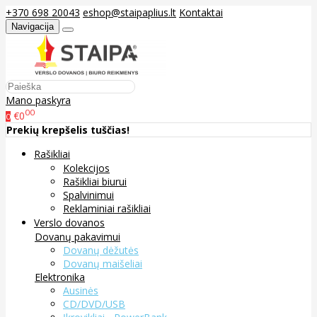
+370 698 20043
eshop@staipaplius.lt
Kontaktai
Navigacija
Mano paskyra
00
€0
0
Prekių krepšelis tuščias!
Rašikliai
Kolekcijos
Rašikliai biurui
Spalvinimui
Reklaminiai rašikliai
Verslo dovanos
Dovanų pakavimui
Dovanų dėžutės
Dovanų maišeliai
Elektronika
Ausinės
CD/DVD/USB