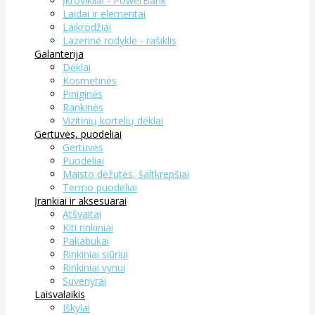
Įkrovikliai - PowerBank
Laidai ir elementai
Laikrodžiai
Lazerinė rodyklė - rašiklis
Galanterija
Dėklai
Kosmetinės
Piniginės
Rankinės
Vizitinių kortelių dėklai
Gertuvės, puodeliai
Gertuvės
Puodeliai
Maisto dėžutės, šaltkrepšiai
Termo puodeliai
Įrankiai ir aksesuarai
Atšvaitai
Kiti rinkiniai
Pakabukai
Rinkiniai siūriui
Rinkiniai vynui
Suvenyrai
Laisvalaikis
Iškylai