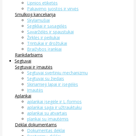
Lipnios etiketės
Pakavimo juostos ir virvės
Smulkioji kanceliarija
Skylamušiai
Segikliai ir sąsagėlės
Sąvaržėlės ir spaustukai
Žirklės ir peiliukai
Trintukai ir drožtukai
Braižybos įrankiai
Rankdarbiams
Segtuvai
Segtuvai ir įmautės
Segtuvai svertiniu mechanizmu
Segtuvai su žiedais
Skiriamieji lapai ir įsegėlės
Įmautės
Aplankai
aplankai įsegėle ir L-formos
aplankai saga ir užtrauktuku
aplankai su atvartais
plankai su įmautėmis
Dėklai dokumentams
Dokumentas dėklai