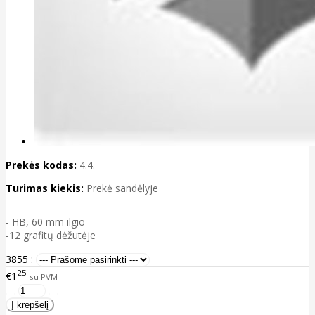
Prekės kodas:
4.4.
Turimas kiekis:
Prekė sandėlyje
- HB, 60 mm ilgio
-12 grafitų dėžutėje
3855 :
25
€1
su PVM