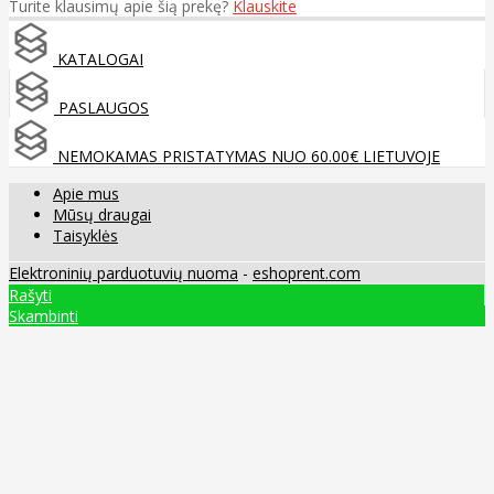
Turite klausimų apie šią prekę?
Klauskite
KATALOGAI
PASLAUGOS
NEMOKAMAS PRISTATYMAS NUO 60.00€ LIETUVOJE
Apie mus
Mūsų draugai
Taisyklės
Elektroninių parduotuvių nuoma
-
eshoprent.com
Rašyti
Skambinti