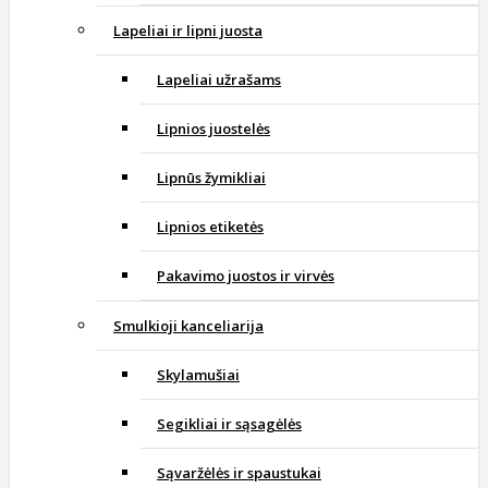
Lapeliai ir lipni juosta
Lapeliai užrašams
Lipnios juostelės
Lipnūs žymikliai
Lipnios etiketės
Pakavimo juostos ir virvės
Smulkioji kanceliarija
Skylamušiai
Segikliai ir sąsagėlės
Sąvaržėlės ir spaustukai