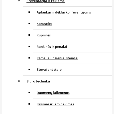
Prezentacija ir reklama
Aplankai ir dėklai konferencijoms
Karuselės
Kuprinės
Rankinės ir penalai
Rėmeliai ir sieniai stendai
Stovai ant stalo
Biuro technika
Duomenų laikmenos
Įrišimas ir laminavimas