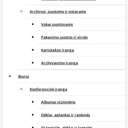
Archyvui, siuntoms ir notarams
Vokai siuntiniams
Pakavimo juostos ir virvės
Kartotekos įranga
Archyvavimo įranga
Biurui
Konferencinė įranga
Albumai vizitinėms
Dėklai, aplankai ir rankinės
ID kortelės, dėklai ir lentelės