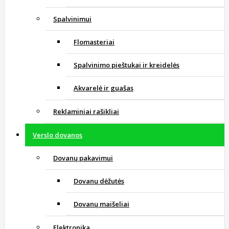
Spalvinimui
Flomasteriai
Spalvinimo pieštukai ir kreidelės
Akvarelė ir guašas
Reklaminiai rašikliai
Verslo dovanos
Dovanų pakavimui
Dovanų dėžutės
Dovanų maišeliai
Elektronika