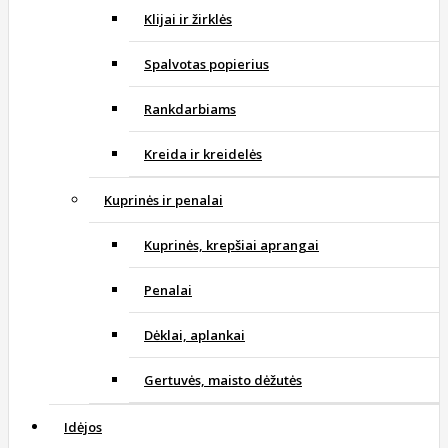
Klijai ir žirklės
Spalvotas popierius
Rankdarbiams
Kreida ir kreidelės
Kuprinės ir penalai
Kuprinės, krepšiai aprangai
Penalai
Dėklai, aplankai
Gertuvės, maisto dėžutės
Idėjos