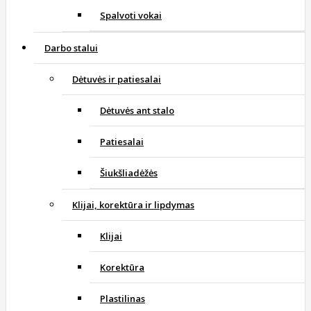
Spalvoti vokai
Darbo stalui
Dėtuvės ir patiesalai
Dėtuvės ant stalo
Patiesalai
Šiukšliadėžės
Klijai, korektūra ir lipdymas
Klijai
Korektūra
Plastilinas