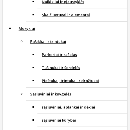
Naikikliai ir pjaustyklės
Skaičiuotuvai ir elementai
Mokyklai
Rašikliai ir trintukai
Parkeriai ir rašalas
Tušinukai ir šerdelės
Pieštukai, trintukai ir drožtukai
Sąsiuviniai ir knygelės
sąsiuviniai, aplankai ir dėklai
sąsiuviniai kūrybai