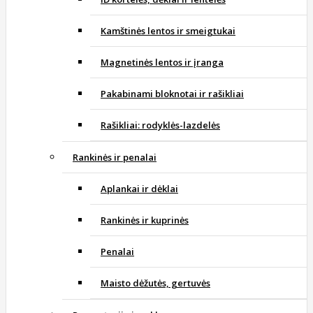
Kamštinės lentos ir smeigtukai
Magnetinės lentos ir įranga
Pakabinami bloknotai ir rašikliai
Rašikliai: rodyklės-lazdelės
Rankinės ir penalai
Aplankai ir dėklai
Rankinės ir kuprinės
Penalai
Maisto dėžutės, gertuvės