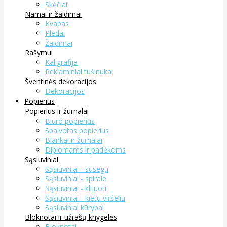
Skėčiai
Namai ir žaidimai
Kvapas
Pledai
Žaidimai
Rašymui
Kaligrafija
Reklaminiai tušinukai
Šventinės dekoracijos
Dekoracijos
Popierius
Popierius ir žurnalai
Biuro popierius
Spalvotas popierius
Blankai ir žurnalai
Diplomams ir padėkoms
Sąsiuviniai
Sąsiuviniai - susegti
Sąsiuviniai - spirale
Sąsiuviniai - klijuoti
Sąsiuviniai - kietu viršeliu
Sąsiuviniai kūrybai
Bloknotai ir užrašų knygelės
Bloknotai