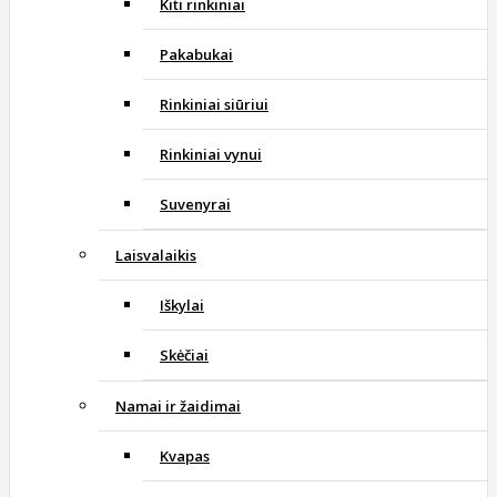
Kiti rinkiniai
Pakabukai
Rinkiniai siūriui
Rinkiniai vynui
Suvenyrai
Laisvalaikis
Iškylai
Skėčiai
Namai ir žaidimai
Kvapas