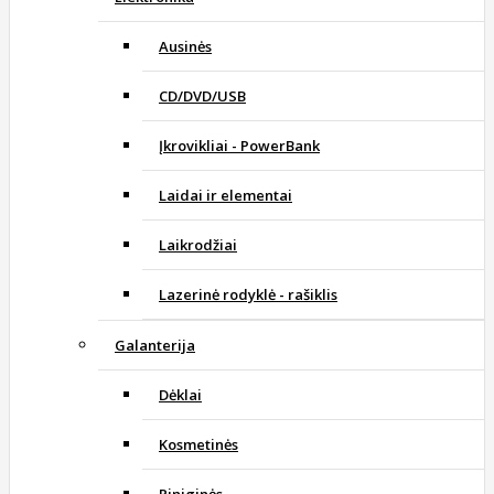
Ausinės
CD/DVD/USB
Įkrovikliai - PowerBank
Laidai ir elementai
Laikrodžiai
Lazerinė rodyklė - rašiklis
Galanterija
Dėklai
Kosmetinės