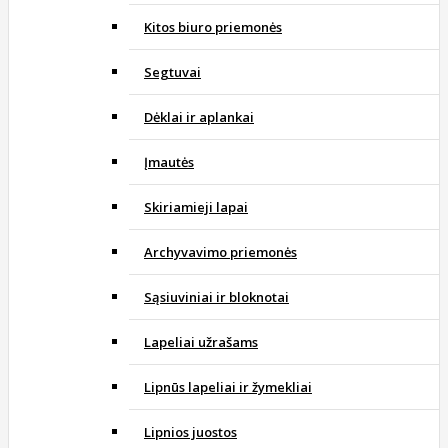
Kitos biuro priemonės
Segtuvai
Dėklai ir aplankai
Įmautės
Skiriamieji lapai
Archyvavimo priemonės
Sąsiuviniai ir bloknotai
Lapeliai užrašams
Lipnūs lapeliai ir žymekliai
Lipnios juostos