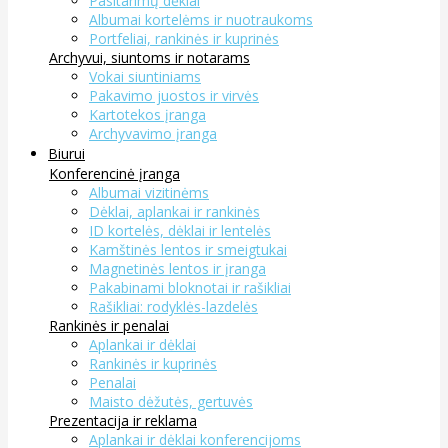
Pasitarimų dėklai
Albumai kortelėms ir nuotraukoms
Portfeliai, rankinės ir kuprinės
Archyvui, siuntoms ir notarams
Vokai siuntiniams
Pakavimo juostos ir virvės
Kartotekos įranga
Archyvavimo įranga
Biurui
Konferencinė įranga
Albumai vizitinėms
Dėklai, aplankai ir rankinės
ID kortelės, dėklai ir lentelės
Kamštinės lentos ir smeigtukai
Magnetinės lentos ir įranga
Pakabinami bloknotai ir rašikliai
Rašikliai: rodyklės-lazdelės
Rankinės ir penalai
Aplankai ir dėklai
Rankinės ir kuprinės
Penalai
Maisto dėžutės, gertuvės
Prezentacija ir reklama
Aplankai ir dėklai konferencijoms