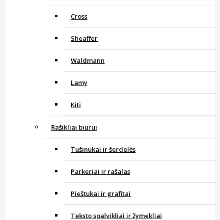
Cross
Sheaffer
Waldmann
Lamy
Kiti
Rašikliai biurui
Tušinukai ir šerdelės
Parkeriai ir rašalas
Pieštukai ir grafitai
Teksto spalvikliai ir žymekliai