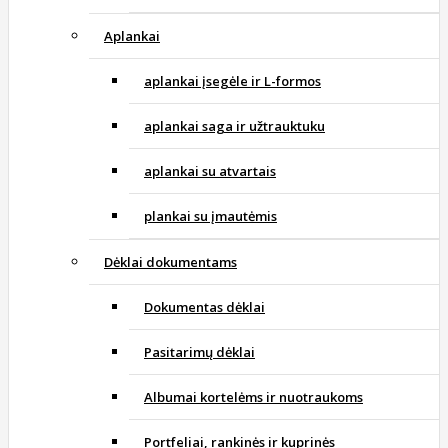
Aplankai
aplankai įsegėle ir L-formos
aplankai saga ir užtrauktuku
aplankai su atvartais
plankai su įmautėmis
Dėklai dokumentams
Dokumentas dėklai
Pasitarimų dėklai
Albumai kortelėms ir nuotraukoms
Portfeliai, rankinės ir kuprinės