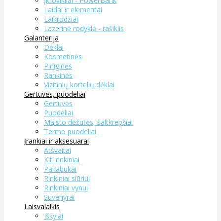
Įkrovikliai - PowerBank
Laidai ir elementai
Laikrodžiai
Lazerinė rodyklė - rašiklis
Galanterija
Dėklai
Kosmetinės
Piniginės
Rankinės
Vizitinių kortelių dėklai
Gertuvės, puodeliai
Gertuvės
Puodeliai
Maisto dėžutės, šaltkrepšiai
Termo puodeliai
Įrankiai ir aksesuarai
Atšvaitai
Kiti rinkiniai
Pakabukai
Rinkiniai siūriui
Rinkiniai vynui
Suvenyrai
Laisvalaikis
Iškylai