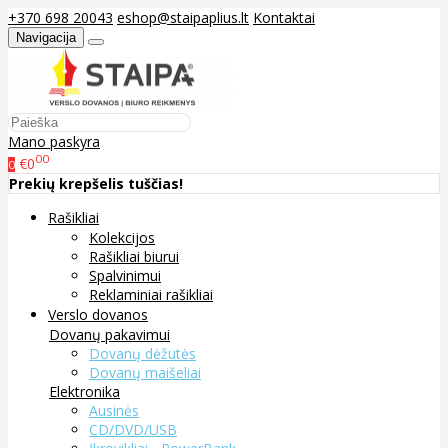
+370 698 20043
eshop@staipaplius.lt
Kontaktai
Navigacija
Mano paskyra
00
€0
0
Prekių krepšelis tuščias!
Rašikliai
Kolekcijos
Rašikliai biurui
Spalvinimui
Reklaminiai rašikliai
Verslo dovanos
Dovanų pakavimui
Dovanų dėžutės
Dovanų maišeliai
Elektronika
Ausinės
CD/DVD/USB