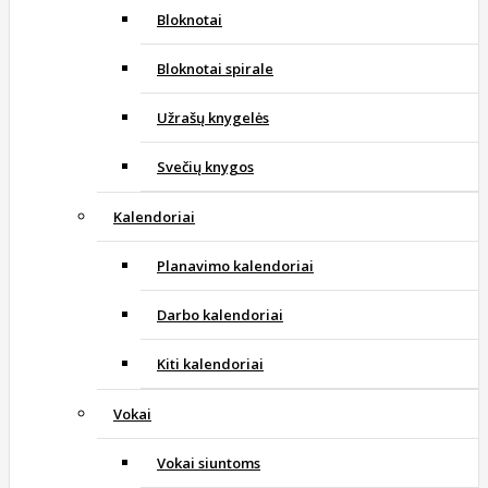
Bloknotai
Bloknotai spirale
Užrašų knygelės
Svečių knygos
Kalendoriai
Planavimo kalendoriai
Darbo kalendoriai
Kiti kalendoriai
Vokai
Vokai siuntoms