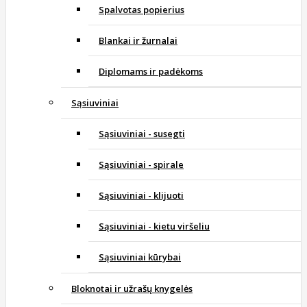
Spalvotas popierius
Blankai ir žurnalai
Diplomams ir padėkoms
Sąsiuviniai
Sąsiuviniai - susegti
Sąsiuviniai - spirale
Sąsiuviniai - klijuoti
Sąsiuviniai - kietu viršeliu
Sąsiuviniai kūrybai
Bloknotai ir užrašų knygelės