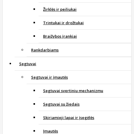
Žirklės ir peiliukai
Trintukai ir drožtukai
Braižybos įrankiai
Rankdarbiams
Segtuvai
Segtuvai ir įmautės
Segtuvai svertiniu mechanizmu
Segtuvai su žiedais
Skiriamieji lapai ir įsegėlės
Įmautės