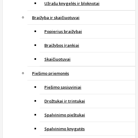
Užrašų knygelės ir bloknotai
Braižyba ir skaičiuotuvai
Popierius braižybai
Braižybos įrankiai
Skaičiuotuvai
Piešimo priemonės
Piešimo sąsiuviniai
Drožtukai ir trintukai
Spalvinimo pieštukai
Spalvinimo knygutės