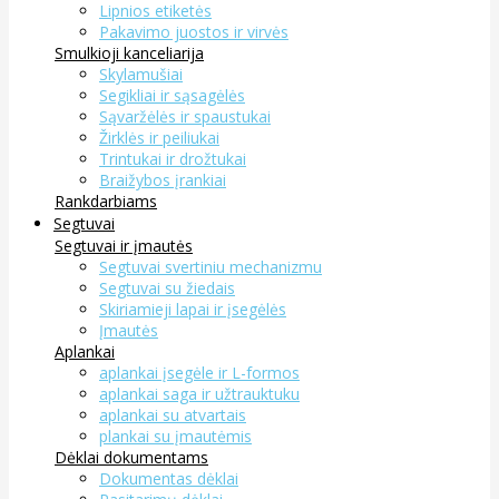
Lipnios etiketės
Pakavimo juostos ir virvės
Smulkioji kanceliarija
Skylamušiai
Segikliai ir sąsagėlės
Sąvaržėlės ir spaustukai
Žirklės ir peiliukai
Trintukai ir drožtukai
Braižybos įrankiai
Rankdarbiams
Segtuvai
Segtuvai ir įmautės
Segtuvai svertiniu mechanizmu
Segtuvai su žiedais
Skiriamieji lapai ir įsegėlės
Įmautės
Aplankai
aplankai įsegėle ir L-formos
aplankai saga ir užtrauktuku
aplankai su atvartais
plankai su įmautėmis
Dėklai dokumentams
Dokumentas dėklai