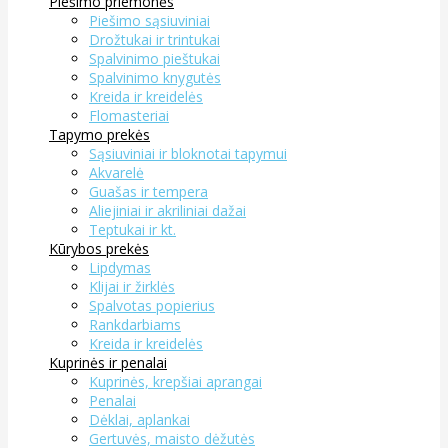
Piešimo priemonės
Piešimo sąsiuviniai
Drožtukai ir trintukai
Spalvinimo pieštukai
Spalvinimo knygutės
Kreida ir kreidelės
Flomasteriai
Tapymo prekės
Sąsiuviniai ir bloknotai tapymui
Akvarelė
Guašas ir tempera
Aliejiniai ir akriliniai dažai
Teptukai ir kt.
Kūrybos prekės
Lipdymas
Klijai ir žirklės
Spalvotas popierius
Rankdarbiams
Kreida ir kreidelės
Kuprinės ir penalai
Kuprinės, krepšiai aprangai
Penalai
Dėklai, aplankai
Gertuvės, maisto dėžutės