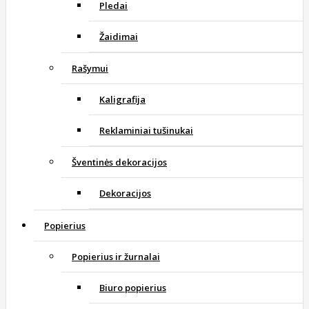
Pledai
Žaidimai
Rašymui
Kaligrafija
Reklaminiai tušinukai
Šventinės dekoracijos
Dekoracijos
Popierius
Popierius ir žurnalai
Biuro popierius