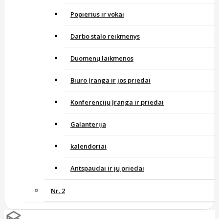
Popierius ir vokai
Darbo stalo reikmenys
Duomenų laikmenos
Biuro įranga ir jos priedai
Konferencijų įranga ir priedai
Galanterija
kalendoriai
Antspaudai ir jų priedai
Nr. 2