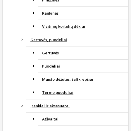
Piniginės
Rankinės
Vizitinių kortelių dėklai
Gertuvės, puodeliai
Gertuvės
Puodeliai
Maisto dėžutės, šaltkrepšiai
Termo puodeliai
Įrankiai ir aksesuarai
Atšvaitai