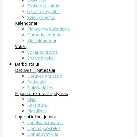
Bloknotai spirale
Užrašų knygelės
Svečių knygos
Kalendoriai
Planavimo kalendoriai
Darbo kalendoriai
Kiti kalendoriai
Vokai
Vokai siuntoms
Spalvoti vokai
Darbo stalui
Dėtuvės ir patiesalai
Dėtuvės ant stalo
Patiesalai
Šiukšliadėžės
Klijai, korektūra ir lipdymas
Klijai
Korektūra
Plastilinas
Lapeliai ir lipni juosta
Lapeliai užrašams
Lipnios juostelės
Lipnūs žymikliai