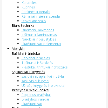
Karuselės
Kuprinės
Rankinės ir penalai
Rėmeliai ir sieniai stendai
Stovai ant stalo
Biuro technika
Duomenų laikmenos
Įrišimas ir laminavimas
Naikikliai ir pjaustyklės
Skaičiuotuvai ir elementai
Mokyklai
Rašikliai ir trintukai
Parkeriai ir rašalas
Tušinukai ir šerdelės
Pieštukai, trintukai ir drožtukai
Sąsiuviniai ir knygelės
sąsiuviniai, aplankai ir dėklai
sąsiuviniai kūrybai
Užrašų knygelės ir bloknotai
Braižyba ir skaičiuotuvai
Popierius braižybai
Braižybos įrankiai
Skaičiuotuvai