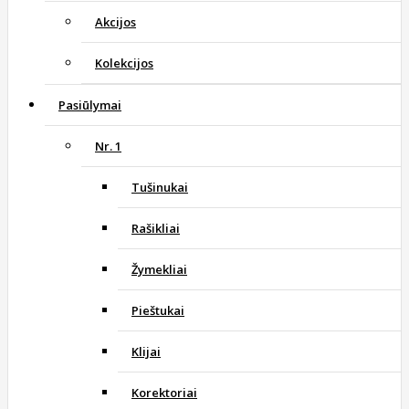
Akcijos
Kolekcijos
Pasiūlymai
Nr. 1
Tušinukai
Rašikliai
Žymekliai
Pieštukai
Klijai
Korektoriai