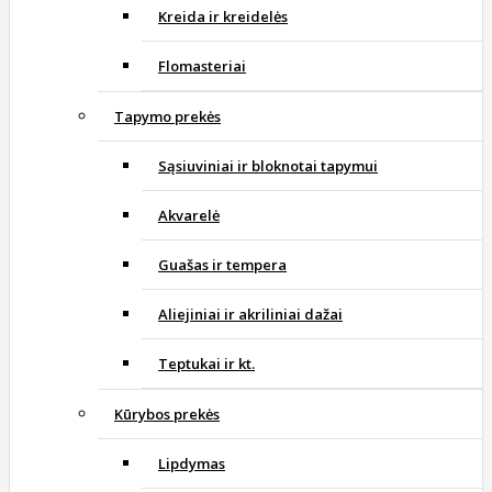
Kreida ir kreidelės
Flomasteriai
Tapymo prekės
Sąsiuviniai ir bloknotai tapymui
Akvarelė
Guašas ir tempera
Aliejiniai ir akriliniai dažai
Teptukai ir kt.
Kūrybos prekės
Lipdymas