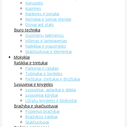
Karuselės
Kuprinės
Rankinės ir penalai
Rėmeliai ir sieniai stendai
Stovai ant stalo
Biuro technika
Duomenų laikmenos
Įrišimas ir laminavimas
Naikikliai ir pjaustyklės
Skaičiuotuvai ir elementai
Mokyklai
Rašikliai ir trintukai
Parkeriai ir rašalas
Tušinukai ir šerdelės
Pieštukai, trintukai ir drožtukai
Sąsiuviniai ir knygelės
sąsiuviniai, aplankai ir dėklai
sąsiuviniai kūrybai
Užrašų knygelės ir bloknotai
Braižyba ir skaičiuotuvai
Popierius braižybai
Braižybos įrankiai
Skaičiuotuvai