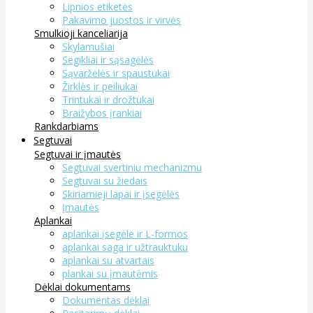
Lipnios etiketės
Pakavimo juostos ir virvės
Smulkioji kanceliarija
Skylamušiai
Segikliai ir sąsagėlės
Sąvaržėlės ir spaustukai
Žirklės ir peiliukai
Trintukai ir drožtukai
Braižybos įrankiai
Rankdarbiams
Segtuvai
Segtuvai ir įmautės
Segtuvai svertiniu mechanizmu
Segtuvai su žiedais
Skiriamieji lapai ir įsegėlės
Įmautės
Aplankai
aplankai įsegėle ir L-formos
aplankai saga ir užtrauktuku
aplankai su atvartais
plankai su įmautėmis
Dėklai dokumentams
Dokumentas dėklai