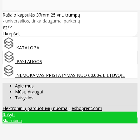
Rašalo kapsulės 37mm 25 vnt. trumpų
- universalios, tinka daugumai parkerių ..
95
€2
Į krepšelį
KATALOGAI
PASLAUGOS
NEMOKAMAS PRISTATYMAS NUO 60.00€ LIETUVOJE
Apie mus
Mūsų draugai
Taisyklės
Elektroninių parduotuvių nuoma
-
eshoprent.com
Rašyti
Skambinti