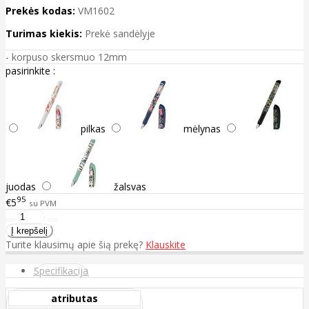
Prekės kodas:
VM1602
Turimas kiekis:
Prekė sandėlyje
- korpuso skersmuo 12mm
pasirinkite :
pilkas
mėlynas
juodas
žalsvas
95
€5
su PVM
Turite klausimų apie šią prekę?
Klauskite
Specifikacija
atributas