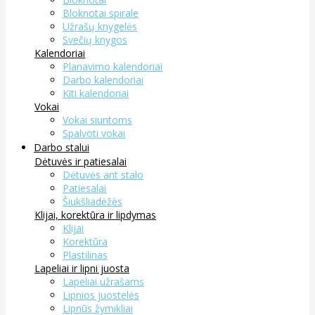
Bloknotai spirale
Užrašų knygelės
Svečių knygos
Kalendoriai
Planavimo kalendoriai
Darbo kalendoriai
Kiti kalendoriai
Vokai
Vokai siuntoms
Spalvoti vokai
Darbo stalui
Dėtuvės ir patiesalai
Dėtuvės ant stalo
Patiesalai
Šiukšliadėžės
Klijai, korektūra ir lipdymas
Klijai
Korektūra
Plastilinas
Lapeliai ir lipni juosta
Lapeliai užrašams
Lipnios juostelės
Lipnūs žymikliai