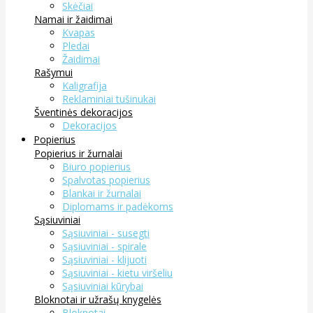
Skėčiai
Namai ir žaidimai
Kvapas
Pledai
Žaidimai
Rašymui
Kaligrafija
Reklaminiai tušinukai
Šventinės dekoracijos
Dekoracijos
Popierius
Popierius ir žurnalai
Biuro popierius
Spalvotas popierius
Blankai ir žurnalai
Diplomams ir padėkoms
Sąsiuviniai
Sąsiuviniai - susegti
Sąsiuviniai - spirale
Sąsiuviniai - klijuoti
Sąsiuviniai - kietu viršeliu
Sąsiuviniai kūrybai
Bloknotai ir užrašų knygelės
Bloknotai