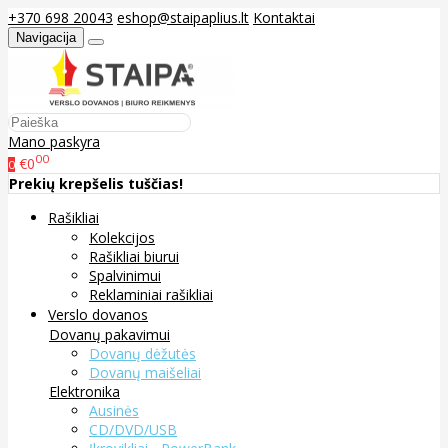
+370 698 20043
eshop@staipaplius.lt
Kontaktai
Navigacija
Mano paskyra
00
€0
0
Prekių krepšelis tuščias!
Rašikliai
Kolekcijos
Rašikliai biurui
Spalvinimui
Reklaminiai rašikliai
Verslo dovanos
Dovanų pakavimui
Dovanų dėžutės
Dovanų maišeliai
Elektronika
Ausinės
CD/DVD/USB