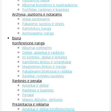
Pasitarimų dėklai
Albumai kortelėms ir nuotraukoms
Portfeliai, rankinės ir kuprinės
Archyvui, siuntoms ir notarams
Vokai siuntiniams
Pakavimo juostos ir virvės
Kartotekos įranga
Archyvavimo įranga
Biurui
Konferencinė įranga
Albumai vizitinėms
Dėklai, aplankai ir rankinės
ID kortelės, dėklai ir lentelės
Kamštinės lentos ir smeigtukai
Magnetinės lentos ir įranga
Pakabinami bloknotai ir rašikliai
Rašikliai: rodyklės-lazdelės
Rankinės ir penalai
Aplankai ir dėklai
Rankinės ir kuprinės
Penalai
Maisto dėžutės, gertuvės
Prezentacija ir reklama
Aplankai ir dėklai konferencijoms