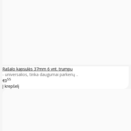
Rašalo kapsulės 37mm 6 vnt. trumpų
- universalios, tinka daugumai parkerių ..
55
€0
Į krepšelį