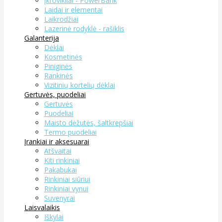
Įkrovikliai - PowerBank
Laidai ir elementai
Laikrodžiai
Lazerinė rodyklė - rašiklis
Galanterija
Dėklai
Kosmetinės
Piniginės
Rankinės
Vizitinių kortelių dėklai
Gertuvės, puodeliai
Gertuvės
Puodeliai
Maisto dėžutės, šaltkrepšiai
Termo puodeliai
Įrankiai ir aksesuarai
Atšvaitai
Kiti rinkiniai
Pakabukai
Rinkiniai siūriui
Rinkiniai vynui
Suvenyrai
Laisvalaikis
Iškylai