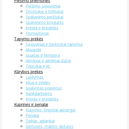
Piešimo priemonės
Piešimo sąsiuviniai
Drožtukai ir trintukai
Spalvinimo pieštukai
Spalvinimo knygutės
Kreida ir kreidelės
Flomasteriai
Tapymo prekės
Sąsiuviniai ir bloknotai tapymui
Akvarelė
Guašas ir tempera
Aliejiniai ir akriliniai dažai
Teptukai ir kt.
Kūrybos prekės
Lipdymas
Klijai ir žirklės
Spalvotas popierius
Rankdarbiams
Kreida ir kreidelės
Kuprinės ir penalai
Kuprinės, krepšiai aprangai
Penalai
Dėklai, aplankai
Gertuvės, maisto dėžutės