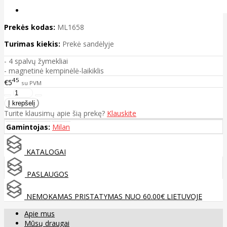
Prekės kodas:
ML1658
Turimas kiekis:
Prekė sandėlyje
- 4 spalvų žymekliai
- magnetinė kempinėlė-laikiklis
45
€5
su PVM
Turite klausimų apie šią prekę?
Klauskite
Gamintojas:
Milan
KATALOGAI
PASLAUGOS
NEMOKAMAS PRISTATYMAS NUO 60.00€ LIETUVOJE
Apie mus
Mūsų draugai