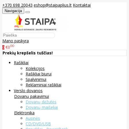
+370 698 20043
eshop@staipaplius.lt
Kontaktai
Navigacija
Mano paskyra
00
€0
0
Prekių krepšelis tuščias!
Rašikliai
Kolekcijos
Rašikliai biurui
Spalvinimui
Reklaminiai rašikliai
Verslo dovanos
Dovanų pakavimui
Dovanų dėžutės
Dovanų maišeliai
Elektronika
Ausinės
CD/DVD/USB