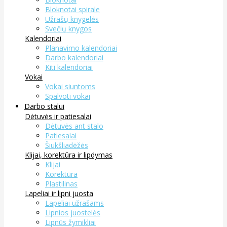
Bloknotai spirale
Užrašų knygelės
Svečių knygos
Kalendoriai
Planavimo kalendoriai
Darbo kalendoriai
Kiti kalendoriai
Vokai
Vokai siuntoms
Spalvoti vokai
Darbo stalui
Dėtuvės ir patiesalai
Dėtuvės ant stalo
Patiesalai
Šiukšliadėžės
Klijai, korektūra ir lipdymas
Klijai
Korektūra
Plastilinas
Lapeliai ir lipni juosta
Lapeliai užrašams
Lipnios juostelės
Lipnūs žymikliai