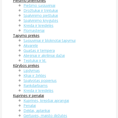
Piešimo priemonės
Piešimo sąsiuviniai
Drožtukai ir trintukai
Spalvinimo pieštukai
Spalvinimo knygutės
Kreida ir kreidelės
Flomasteriai
Tapymo prekės
Sąsiuviniai ir bloknotai tapymui
Akvarelė
Guašas ir tempera
Aliejiniai ir akriliniai dažai
Teptukai ir kt.
Kūrybos prekės
Lipdymas
Klijai ir žirklės
Spalvotas popierius
Rankdarbiams
Kreida ir kreidelės
Kuprinės ir penalai
Kuprinės, krepšiai aprangai
Penalai
Dėklai, aplankai
Gertuvės, maisto dėžutės