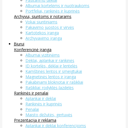
Pasitarimų dėklai
Albumai kortelėms ir nuotraukoms
Portfeliai, rankinės ir kuprinės
Archyvui, siuntoms ir notarams
Vokai siuntiniams
Pakavimo juostos ir virvės
Kartotekos įranga
Archyvavimo įranga
Biurui
Konferencinė įranga
Albumai vizitinėms
Dėklai, aplankai ir rankinės
ID kortelės, dėklai ir lentelės
Kamštinės lentos ir smeigtukai
Magnetinės lentos ir įranga
Pakabinami bloknotai ir rašikliai
Rašikliai: rodyklės-lazdelės
Rankinės ir penalai
Aplankai ir dėklai
Rankinės ir kuprinės
Penalai
Maisto dėžutės, gertuvės
Prezentacija ir reklama
Aplankai ir dėklai konferencijoms