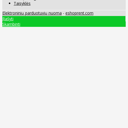
Taisyklės
Elektroninių parduotuvių nuoma
-
eshoprent.com
Rašyti
Skambinti