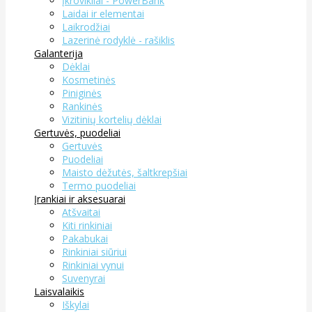
Įkrovikliai - PowerBank
Laidai ir elementai
Laikrodžiai
Lazerinė rodyklė - rašiklis
Galanterija
Dėklai
Kosmetinės
Piniginės
Rankinės
Vizitinių kortelių dėklai
Gertuvės, puodeliai
Gertuvės
Puodeliai
Maisto dėžutės, šaltkrepšiai
Termo puodeliai
Įrankiai ir aksesuarai
Atšvaitai
Kiti rinkiniai
Pakabukai
Rinkiniai siūriui
Rinkiniai vynui
Suvenyrai
Laisvalaikis
Iškylai