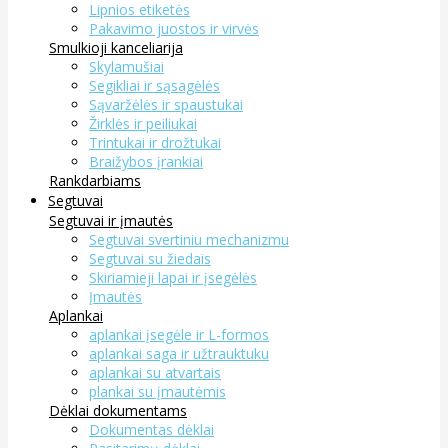
Lipnios etiketės
Pakavimo juostos ir virvės
Smulkioji kanceliarija
Skylamušiai
Segikliai ir sąsagėlės
Sąvaržėlės ir spaustukai
Žirklės ir peiliukai
Trintukai ir drožtukai
Braižybos įrankiai
Rankdarbiams
Segtuvai
Segtuvai ir įmautės
Segtuvai svertiniu mechanizmu
Segtuvai su žiedais
Skiriamieji lapai ir įsegėlės
Įmautės
Aplankai
aplankai įsegėle ir L-formos
aplankai saga ir užtrauktuku
aplankai su atvartais
plankai su įmautėmis
Dėklai dokumentams
Dokumentas dėklai