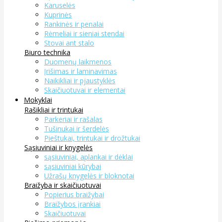
Karuselės
Kuprinės
Rankinės ir penalai
Rėmeliai ir sieniai stendai
Stovai ant stalo
Biuro technika
Duomenų laikmenos
Įrišimas ir laminavimas
Naikikliai ir pjaustyklės
Skaičiuotuvai ir elementai
Mokyklai
Rašikliai ir trintukai
Parkeriai ir rašalas
Tušinukai ir šerdelės
Pieštukai, trintukai ir drožtukai
Sąsiuviniai ir knygelės
sąsiuviniai, aplankai ir dėklai
sąsiuviniai kūrybai
Užrašų knygelės ir bloknotai
Braižyba ir skaičiuotuvai
Popierius braižybai
Braižybos įrankiai
Skaičiuotuvai