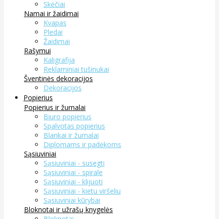
Skėčiai
Namai ir žaidimai
Kvapas
Pledai
Žaidimai
Rašymui
Kaligrafija
Reklaminiai tušinukai
Šventinės dekoracijos
Dekoracijos
Popierius
Popierius ir žurnalai
Biuro popierius
Spalvotas popierius
Blankai ir žurnalai
Diplomams ir padėkoms
Sąsiuviniai
Sąsiuviniai - susegti
Sąsiuviniai - spirale
Sąsiuviniai - klijuoti
Sąsiuviniai - kietu viršeliu
Sąsiuviniai kūrybai
Bloknotai ir užrašų knygelės
Bloknotai