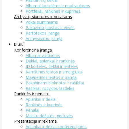
Pasitarimų dėklai
Albumai kortelėms ir nuotraukoms
Portfeliai, rankinės ir kuprinės
Archyvui, siuntoms ir notarams
Vokai siuntiniams
Pakavimo juostos ir virvės
Kartotekos įranga
Archyvavimo įranga
Biurui
Konferencinė įranga
Albumai vizitinėms
Dėklai, aplankai ir rankinės
ID kortelės, dėklai ir lentelės
Kamštinės lentos ir smeigtukai
Magnetinės lentos ir įranga
Pakabinami bloknotai ir rašikliai
Rašikliai: rodyklės-lazdelės
Rankinės ir penalai
Aplankai ir dėklai
Rankinės ir kuprinės
Penalai
Maisto dėžutės, gertuvės
Prezentacija ir reklama
Aplankai ir dėklai konferencijoms