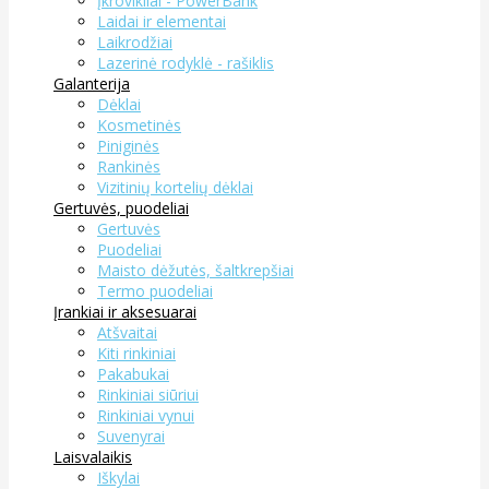
Įkrovikliai - PowerBank
Laidai ir elementai
Laikrodžiai
Lazerinė rodyklė - rašiklis
Galanterija
Dėklai
Kosmetinės
Piniginės
Rankinės
Vizitinių kortelių dėklai
Gertuvės, puodeliai
Gertuvės
Puodeliai
Maisto dėžutės, šaltkrepšiai
Termo puodeliai
Įrankiai ir aksesuarai
Atšvaitai
Kiti rinkiniai
Pakabukai
Rinkiniai siūriui
Rinkiniai vynui
Suvenyrai
Laisvalaikis
Iškylai