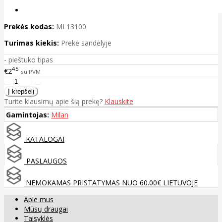
Prekės kodas:
ML13100
Turimas kiekis:
Prekė sandėlyje
- pieštuko tipas
45
€2
su PVM
Turite klausimų apie šią prekę?
Klauskite
Gamintojas:
Milan
KATALOGAI
PASLAUGOS
NEMOKAMAS PRISTATYMAS NUO 60.00€ LIETUVOJE
Apie mus
Mūsų draugai
Taisyklės