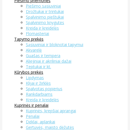
Piešimo priemonės
Piešimo sąsiuviniai
Drožtukai ir trintukai
Spalvinimo pieštukai
Spalvinimo knygutės
Kreida ir kreidelės
Flomasteriai
Tapymo prekės
Sąsiuviniai ir bloknotai tapymui
Akvarelė
Guašas ir tempera
Aliejiniai ir akriliniai dažai
Teptukai ir kt.
Kūrybos prekės
Lipdymas
Klijai ir žirklės
Spalvotas popierius
Rankdarbiams
Kreida ir kreidelės
Kuprinės ir penalai
Kuprinės, krepšiai aprangai
Penalai
Dėklai, aplankai
Gertuvės, maisto dėžutės