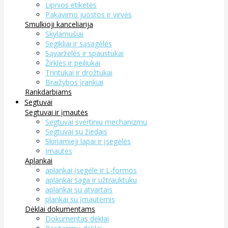
Lipnios etiketės
Pakavimo juostos ir virvės
Smulkioji kanceliarija
Skylamušiai
Segikliai ir sąsagėlės
Sąvaržėlės ir spaustukai
Žirklės ir peiliukai
Trintukai ir drožtukai
Braižybos įrankiai
Rankdarbiams
Segtuvai
Segtuvai ir įmautės
Segtuvai svertiniu mechanizmu
Segtuvai su žiedais
Skiriamieji lapai ir įsegėlės
Įmautės
Aplankai
aplankai įsegėle ir L-formos
aplankai saga ir užtrauktuku
aplankai su atvartais
plankai su įmautėmis
Dėklai dokumentams
Dokumentas dėklai