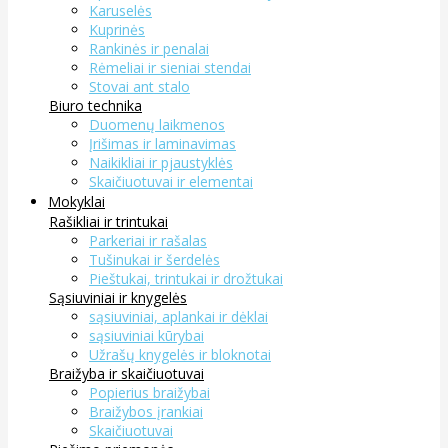
Karuselės
Kuprinės
Rankinės ir penalai
Rėmeliai ir sieniai stendai
Stovai ant stalo
Biuro technika
Duomenų laikmenos
Įrišimas ir laminavimas
Naikikliai ir pjaustyklės
Skaičiuotuvai ir elementai
Mokyklai
Rašikliai ir trintukai
Parkeriai ir rašalas
Tušinukai ir šerdelės
Pieštukai, trintukai ir drožtukai
Sąsiuviniai ir knygelės
sąsiuviniai, aplankai ir dėklai
sąsiuviniai kūrybai
Užrašų knygelės ir bloknotai
Braižyba ir skaičiuotuvai
Popierius braižybai
Braižybos įrankiai
Skaičiuotuvai