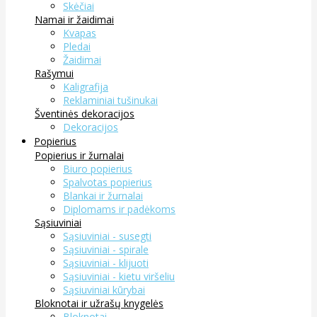
Skėčiai
Namai ir žaidimai
Kvapas
Pledai
Žaidimai
Rašymui
Kaligrafija
Reklaminiai tušinukai
Šventinės dekoracijos
Dekoracijos
Popierius
Popierius ir žurnalai
Biuro popierius
Spalvotas popierius
Blankai ir žurnalai
Diplomams ir padėkoms
Sąsiuviniai
Sąsiuviniai - susegti
Sąsiuviniai - spirale
Sąsiuviniai - klijuoti
Sąsiuviniai - kietu viršeliu
Sąsiuviniai kūrybai
Bloknotai ir užrašų knygelės
Bloknotai