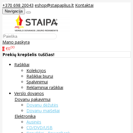
+370 698 20043
eshop@staipaplius.lt
Kontaktai
Navigacija
Mano paskyra
00
€0
0
Prekių krepšelis tuščias!
Rašikliai
Kolekcijos
Rašikliai biurui
Spalvinimui
Reklaminiai rašikliai
Verslo dovanos
Dovanų pakavimui
Dovanų dėžutės
Dovanų maišeliai
Elektronika
Ausinės
CD/DVD/USB