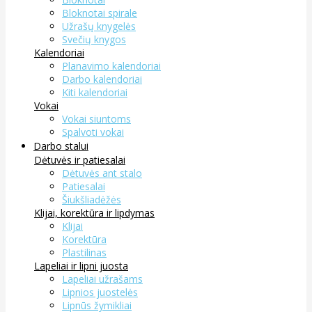
Bloknotai spirale
Užrašų knygelės
Svečių knygos
Kalendoriai
Planavimo kalendoriai
Darbo kalendoriai
Kiti kalendoriai
Vokai
Vokai siuntoms
Spalvoti vokai
Darbo stalui
Dėtuvės ir patiesalai
Dėtuvės ant stalo
Patiesalai
Šiukšliadėžės
Klijai, korektūra ir lipdymas
Klijai
Korektūra
Plastilinas
Lapeliai ir lipni juosta
Lapeliai užrašams
Lipnios juostelės
Lipnūs žymikliai