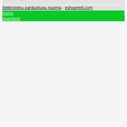
Elektroninių parduotuvių nuoma
-
eshoprent.com
Rašyti
Skambinti