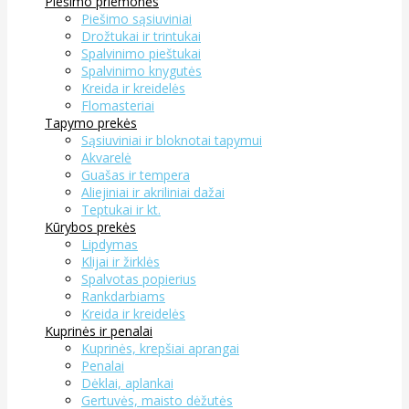
Piešimo priemonės
Piešimo sąsiuviniai
Drožtukai ir trintukai
Spalvinimo pieštukai
Spalvinimo knygutės
Kreida ir kreidelės
Flomasteriai
Tapymo prekės
Sąsiuviniai ir bloknotai tapymui
Akvarelė
Guašas ir tempera
Aliejiniai ir akriliniai dažai
Teptukai ir kt.
Kūrybos prekės
Lipdymas
Klijai ir žirklės
Spalvotas popierius
Rankdarbiams
Kreida ir kreidelės
Kuprinės ir penalai
Kuprinės, krepšiai aprangai
Penalai
Dėklai, aplankai
Gertuvės, maisto dėžutės