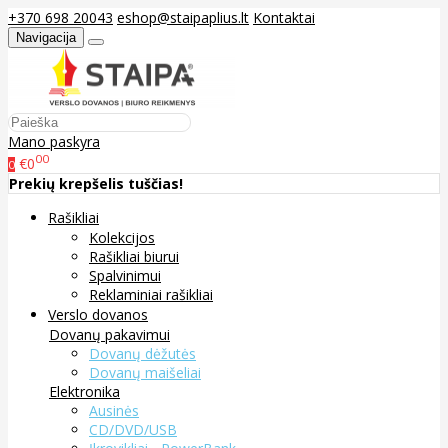
+370 698 20043
eshop@staipaplius.lt
Kontaktai
Navigacija
Mano paskyra
00
€0
0
Prekių krepšelis tuščias!
Rašikliai
Kolekcijos
Rašikliai biurui
Spalvinimui
Reklaminiai rašikliai
Verslo dovanos
Dovanų pakavimui
Dovanų dėžutės
Dovanų maišeliai
Elektronika
Ausinės
CD/DVD/USB