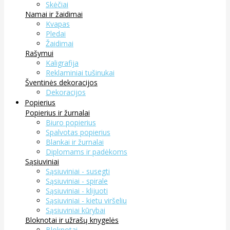
Skėčiai
Namai ir žaidimai
Kvapas
Pledai
Žaidimai
Rašymui
Kaligrafija
Reklaminiai tušinukai
Šventinės dekoracijos
Dekoracijos
Popierius
Popierius ir žurnalai
Biuro popierius
Spalvotas popierius
Blankai ir žurnalai
Diplomams ir padėkoms
Sąsiuviniai
Sąsiuviniai - susegti
Sąsiuviniai - spirale
Sąsiuviniai - klijuoti
Sąsiuviniai - kietu viršeliu
Sąsiuviniai kūrybai
Bloknotai ir užrašų knygelės
Bloknotai