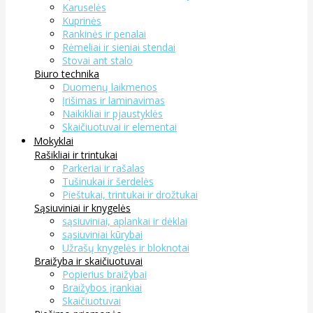
Karuselės
Kuprinės
Rankinės ir penalai
Rėmeliai ir sieniai stendai
Stovai ant stalo
Biuro technika
Duomenų laikmenos
Įrišimas ir laminavimas
Naikikliai ir pjaustyklės
Skaičiuotuvai ir elementai
Mokyklai
Rašikliai ir trintukai
Parkeriai ir rašalas
Tušinukai ir šerdelės
Pieštukai, trintukai ir drožtukai
Sąsiuviniai ir knygelės
sąsiuviniai, aplankai ir dėklai
sąsiuviniai kūrybai
Užrašų knygelės ir bloknotai
Braižyba ir skaičiuotuvai
Popierius braižybai
Braižybos įrankiai
Skaičiuotuvai