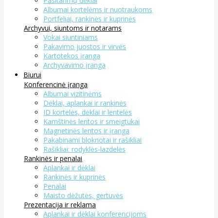
Pasitarimų dėklai
Albumai kortelėms ir nuotraukoms
Portfeliai, rankinės ir kuprinės
Archyvui, siuntoms ir notarams
Vokai siuntiniams
Pakavimo juostos ir virvės
Kartotekos įranga
Archyvavimo įranga
Biurui
Konferencinė įranga
Albumai vizitinėms
Dėklai, aplankai ir rankinės
ID kortelės, dėklai ir lentelės
Kamštinės lentos ir smeigtukai
Magnetinės lentos ir įranga
Pakabinami bloknotai ir rašikliai
Rašikliai: rodyklės-lazdelės
Rankinės ir penalai
Aplankai ir dėklai
Rankinės ir kuprinės
Penalai
Maisto dėžutės, gertuvės
Prezentacija ir reklama
Aplankai ir dėklai konferencijoms