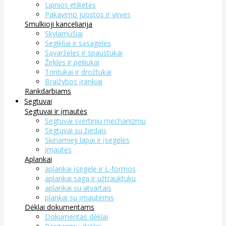
Lipnios etiketės
Pakavimo juostos ir virvės
Smulkioji kanceliarija
Skylamušiai
Segikliai ir sąsagėlės
Sąvaržėlės ir spaustukai
Žirklės ir peiliukai
Trintukai ir drožtukai
Braižybos įrankiai
Rankdarbiams
Segtuvai
Segtuvai ir įmautės
Segtuvai svertiniu mechanizmu
Segtuvai su žiedais
Skiriamieji lapai ir įsegėlės
Įmautės
Aplankai
aplankai įsegėle ir L-formos
aplankai saga ir užtrauktuku
aplankai su atvartais
plankai su įmautėmis
Dėklai dokumentams
Dokumentas dėklai