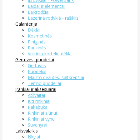
Įkrovikliai - PowerBank
Laidai ir elementai
Laikrodžiai
Lazerinė rodyklė - rašiklis
Galanterija
Dėklai
Kosmetinės
Piniginės
Rankinės
Vizitinių kortelių dėklai
Gertuvės, puodeliai
Gertuvės
Puodeliai
Maisto dėžutės, šaltkrepšiai
Termo puodeliai
Įrankiai ir aksesuarai
Atšvaitai
Kiti rinkiniai
Pakabukai
Rinkiniai siūriui
Rinkiniai vynui
Suvenyrai
Laisvalaikis
Iškylai