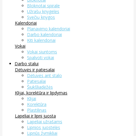
Bloknotai spirale
Užrašų knygelės
Svečių knygos
Kalendoriai
Planavimo kalendoriai
Darbo kalendoriai
Kiti kalendoriai
Vokai
Vokai siuntoms
Spalvoti vokai
Darbo stalui
Dėtuvės ir patiesalai
Dėtuvės ant stalo
Patiesalai
Šiukšliadėžės
Klijai, korektūra ir lipdymas
Klijai
Korektūra
Plastilinas
Lapeliai ir lipni juosta
Lapeliai užrašams
Lipnios juostelės
Lipnūs žymikliai