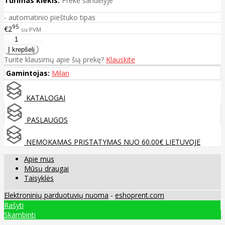
Turimas kiekis:
Prekė sandėlyje
- automatinio pieštuko tipas
95
€2
su PVM
Turite klausimų apie šią prekę?
Klauskite
Gamintojas:
Milan
KATALOGAI
PASLAUGOS
NEMOKAMAS PRISTATYMAS NUO 60.00€ LIETUVOJE
Apie mus
Mūsų draugai
Taisyklės
Elektroninių parduotuvių nuoma
-
eshoprent.com
Rašyti
Skambinti