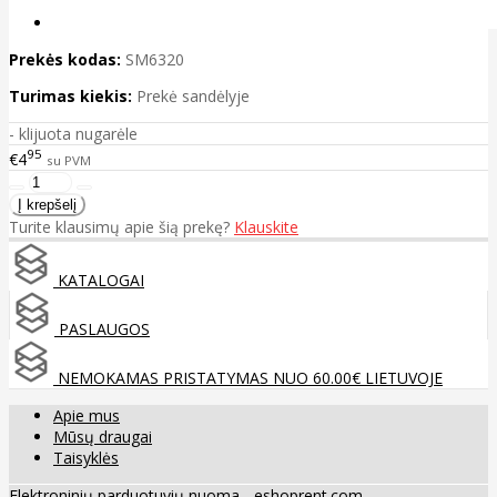
Prekės kodas:
SM6320
Turimas kiekis:
Prekė sandėlyje
- klijuota nugarėle
95
€4
su PVM
Turite klausimų apie šią prekę?
Klauskite
KATALOGAI
PASLAUGOS
NEMOKAMAS PRISTATYMAS NUO 60.00€ LIETUVOJE
Apie mus
Mūsų draugai
Taisyklės
Elektroninių parduotuvių nuoma
-
eshoprent.com