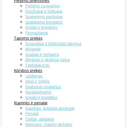
Piešimo priemonės
Piešimo sąsiuviniai
Drožtukai ir trintukai
Spalvinimo pieštukai
Spalvinimo knygutės
Kreida ir kreidelės
Flomasteriai
Tapymo prekės
Sąsiuviniai ir bloknotai tapymui
Akvarelė
Guašas ir tempera
Aliejiniai ir akriliniai dažai
Teptukai ir kt.
Kūrybos prekės
Lipdymas
Klijai ir žirklės
Spalvotas popierius
Rankdarbiams
Kreida ir kreidelės
Kuprinės ir penalai
Kuprinės, krepšiai aprangai
Penalai
Dėklai, aplankai
Gertuvės, maisto dėžutės