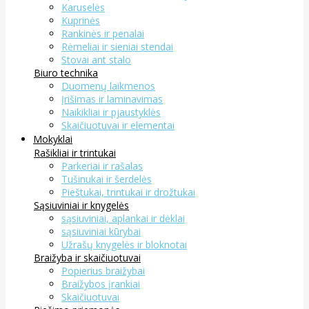
Karuselės
Kuprinės
Rankinės ir penalai
Rėmeliai ir sieniai stendai
Stovai ant stalo
Biuro technika
Duomenų laikmenos
Įrišimas ir laminavimas
Naikikliai ir pjaustyklės
Skaičiuotuvai ir elementai
Mokyklai
Rašikliai ir trintukai
Parkeriai ir rašalas
Tušinukai ir šerdelės
Pieštukai, trintukai ir drožtukai
Sąsiuviniai ir knygelės
sąsiuviniai, aplankai ir dėklai
sąsiuviniai kūrybai
Užrašų knygelės ir bloknotai
Braižyba ir skaičiuotuvai
Popierius braižybai
Braižybos įrankiai
Skaičiuotuvai