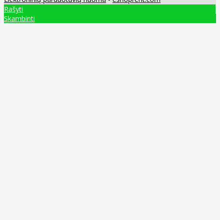
Rašyti
Skambinti