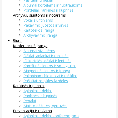
Pasitarimų dėklai
Albumai kortelėms ir nuotraukoms
Portfeliai, rankinės ir kuprinės
Archyvui, siuntoms ir notarams
Vokai siuntiniams
Pakavimo juostos ir virvės
Kartotekos įranga
Archyvavimo įranga
Biurui
Konferencinė įranga
Albumai vizitinėms
Dėklai, aplankai ir rankinės
ID kortelės, dėklai ir lentelės
Kamštinės lentos ir smeigtukai
Magnetinės lentos ir įranga
Pakabinami bloknotai ir rašikliai
Rašikliai: rodyklės-lazdelės
Rankinės ir penalai
Aplankai ir dėklai
Rankinės ir kuprinės
Penalai
Maisto dėžutės, gertuvės
Prezentacija ir reklama
Aplankai ir dėklai konferencijoms