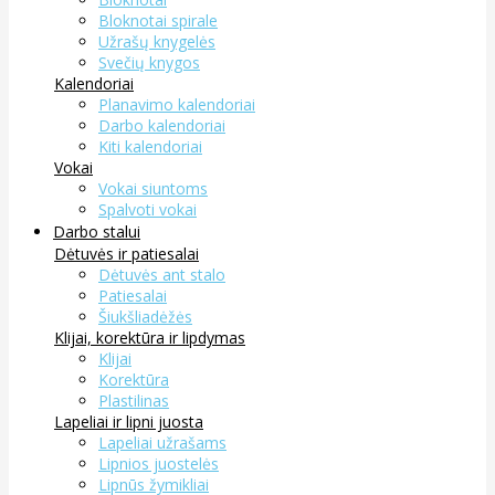
Bloknotai spirale
Užrašų knygelės
Svečių knygos
Kalendoriai
Planavimo kalendoriai
Darbo kalendoriai
Kiti kalendoriai
Vokai
Vokai siuntoms
Spalvoti vokai
Darbo stalui
Dėtuvės ir patiesalai
Dėtuvės ant stalo
Patiesalai
Šiukšliadėžės
Klijai, korektūra ir lipdymas
Klijai
Korektūra
Plastilinas
Lapeliai ir lipni juosta
Lapeliai užrašams
Lipnios juostelės
Lipnūs žymikliai