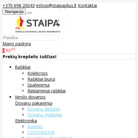
+370 698 20043
eshop@staipaplius.lt
Kontaktai
Navigacija
Mano paskyra
00
€0
0
Prekių krepšelis tuščias!
Rašikliai
Kolekcijos
Rašikliai biurui
Spalvinimui
Reklaminiai rašikliai
Verslo dovanos
Dovanų pakavimui
Dovanų dėžutės
Dovanų maišeliai
Elektronika
Ausinės
CD/DVD/USB