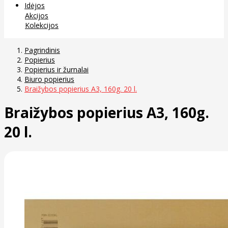
Idėjos
Akcijos
Kolekcijos
Pagrindinis
Popierius
Popierius ir žurnalai
Biuro popierius
Braižybos popierius A3, 160g. 20 l.
Braižybos popierius A3, 160g.
20 l.