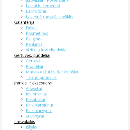
Įkrovikliai - PowerBank
Laidai ir elementai
Laikrodžiai
Lazerinė rodyklė - rašiklis
Galanterija
Dėklai
Kosmetinės
Piniginės
Rankinės
Vizitinių kortelių dėklai
Gertuvės, puodeliai
Gertuvės
Puodeliai
Maisto dėžutės, šaltkrepšiai
Termo puodeliai
Įrankiai ir aksesuarai
Atšvaitai
Kiti rinkiniai
Pakabukai
Rinkiniai siūriui
Rinkiniai vynui
Suvenyrai
Laisvalaikis
Iškylai