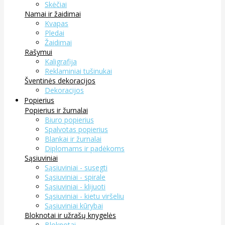
Skėčiai
Namai ir žaidimai
Kvapas
Pledai
Žaidimai
Rašymui
Kaligrafija
Reklaminiai tušinukai
Šventinės dekoracijos
Dekoracijos
Popierius
Popierius ir žurnalai
Biuro popierius
Spalvotas popierius
Blankai ir žurnalai
Diplomams ir padėkoms
Sąsiuviniai
Sąsiuviniai - susegti
Sąsiuviniai - spirale
Sąsiuviniai - klijuoti
Sąsiuviniai - kietu viršeliu
Sąsiuviniai kūrybai
Bloknotai ir užrašų knygelės
Bloknotai