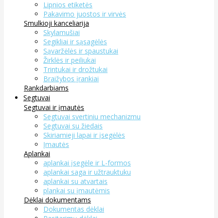
Lipnios etiketės
Pakavimo juostos ir virvės
Smulkioji kanceliarija
Skylamušiai
Segikliai ir sąsagėlės
Sąvaržėlės ir spaustukai
Žirklės ir peiliukai
Trintukai ir drožtukai
Braižybos įrankiai
Rankdarbiams
Segtuvai
Segtuvai ir įmautės
Segtuvai svertiniu mechanizmu
Segtuvai su žiedais
Skiriamieji lapai ir įsegėlės
Įmautės
Aplankai
aplankai įsegėle ir L-formos
aplankai saga ir užtrauktuku
aplankai su atvartais
plankai su įmautėmis
Dėklai dokumentams
Dokumentas dėklai