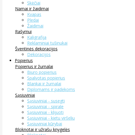
Skėčiai
Namai ir žaidimai
Kvapas
Pledai
Žaidimai
Rašymui
Kaligrafija
Reklaminiai tušinukai
Šventinės dekoracijos
Dekoracijos
Popierius
Popierius ir žurnalai
Biuro popierius
Spalvotas popierius
Blankai ir žurnalai
Diplomams ir padėkoms
Sąsiuviniai
Sąsiuviniai - susegti
Sąsiuviniai - spirale
Sąsiuviniai - klijuoti
Sąsiuviniai - kietu viršeliu
Sąsiuviniai kūrybai
Bloknotai ir užrašų knygelės