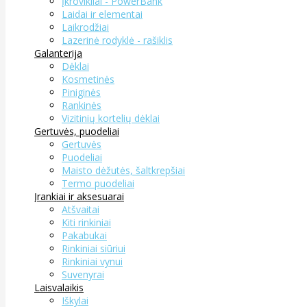
Įkrovikliai - PowerBank
Laidai ir elementai
Laikrodžiai
Lazerinė rodyklė - rašiklis
Galanterija
Dėklai
Kosmetinės
Piniginės
Rankinės
Vizitinių kortelių dėklai
Gertuvės, puodeliai
Gertuvės
Puodeliai
Maisto dėžutės, šaltkrepšiai
Termo puodeliai
Įrankiai ir aksesuarai
Atšvaitai
Kiti rinkiniai
Pakabukai
Rinkiniai siūriui
Rinkiniai vynui
Suvenyrai
Laisvalaikis
Iškylai