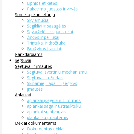
Lipnios etiketės
Pakavimo juostos ir virvės
Smulkioji kanceliarija
Skylamušiai
Segikliai ir sąsagėlės
Sąvaržėlės ir spaustukai
Žirklės ir peiliukai
Trintukai ir drožtukai
Braižybos įrankiai
Rankdarbiams
Segtuvai
Segtuvai ir įmautės
Segtuvai svertiniu mechanizmu
Segtuvai su žiedais
Skiriamieji lapai ir įsegėlės
Įmautės
Aplankai
aplankai įsegėle ir L-formos
aplankai saga ir užtrauktuku
aplankai su atvartais
plankai su įmautėmis
Dėklai dokumentams
Dokumentas dėklai