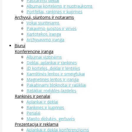
Pasitarimų dėklai
Albumai kortelėms ir nuotraukoms
Portfeliai, rankinės ir kuprinės
Archyvui, siuntoms ir notarams
Vokai siuntiniams
Pakavimo juostos ir virvės
Kartotekos įranga
Archyvavimo įranga
Biurui
Konferencinė įranga
Albumai vizitinėms
Dėklai, aplankai ir rankinės
ID kortelės, dėklai ir lentelės
Kamštinės lentos ir smeigtukai
Magnetinės lentos ir įranga
Pakabinami bloknotai ir rašikliai
Rašikliai: rodyklės-lazdelės
Rankinės ir penalai
Aplankai ir dėklai
Rankinės ir kuprinės
Penalai
Maisto dėžutės, gertuvės
Prezentacija ir reklama
Aplankai ir dėklai konferencijoms