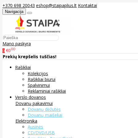
+370 698 20043
eshop@staipaplius.lt
Kontaktai
Navigacija
Mano paskyra
00
€0
0
Prekių krepšelis tuščias!
Rašikliai
Kolekcijos
Rašikliai biurui
Spalvinimui
Reklaminiai rašikliai
Verslo dovanos
Dovanų pakavimui
Dovanų dėžutės
Dovanų maišeliai
Elektronika
Ausinės
CD/DVD/USB