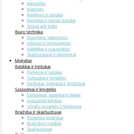
Karuselės
Kuprinės
Rankinės ir penalai
Rėmeliai ir sieniai stendai
Stovai ant stalo
Biuro technika
Duomenų laikmenos
Įrišimas ir laminavimas
Naikikliai ir pjaustyklės
Skaičiuotuvai ir elementai
Mokyklai
Rašikliai ir trintukai
Parkeriai ir rašalas
Tušinukai ir šerdelės
Pieštukai, trintukai ir drožtukai
Sąsiuviniai ir knygelės
sąsiuviniai, aplankai ir dėklai
sąsiuviniai kūrybai
Užrašų knygelės ir bloknotai
Braižyba ir skaičiuotuvai
Popierius braižybai
Braižybos įrankiai
Skaičiuotuvai