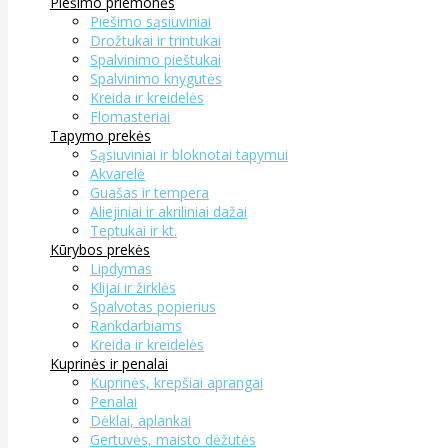
Piešimo priemonės
Piešimo sąsiuviniai
Drožtukai ir trintukai
Spalvinimo pieštukai
Spalvinimo knygutės
Kreida ir kreidelės
Flomasteriai
Tapymo prekės
Sąsiuviniai ir bloknotai tapymui
Akvarelė
Guašas ir tempera
Aliejiniai ir akriliniai dažai
Teptukai ir kt.
Kūrybos prekės
Lipdymas
Klijai ir žirklės
Spalvotas popierius
Rankdarbiams
Kreida ir kreidelės
Kuprinės ir penalai
Kuprinės, krepšiai aprangai
Penalai
Dėklai, aplankai
Gertuvės, maisto dėžutės