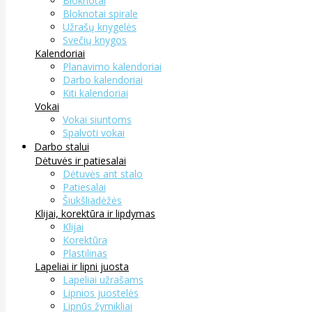
Bloknotai
Bloknotai spirale
Užrašų knygelės
Svečių knygos
Kalendoriai
Planavimo kalendoriai
Darbo kalendoriai
Kiti kalendoriai
Vokai
Vokai siuntoms
Spalvoti vokai
Darbo stalui
Dėtuvės ir patiesalai
Dėtuvės ant stalo
Patiesalai
Šiukšliadėžės
Klijai, korektūra ir lipdymas
Klijai
Korektūra
Plastilinas
Lapeliai ir lipni juosta
Lapeliai užrašams
Lipnios juostelės
Lipnūs žymikliai