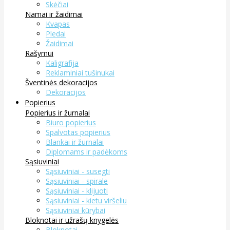
Skėčiai
Namai ir žaidimai
Kvapas
Pledai
Žaidimai
Rašymui
Kaligrafija
Reklaminiai tušinukai
Šventinės dekoracijos
Dekoracijos
Popierius
Popierius ir žurnalai
Biuro popierius
Spalvotas popierius
Blankai ir žurnalai
Diplomams ir padėkoms
Sąsiuviniai
Sąsiuviniai - susegti
Sąsiuviniai - spirale
Sąsiuviniai - klijuoti
Sąsiuviniai - kietu viršeliu
Sąsiuviniai kūrybai
Bloknotai ir užrašų knygelės
Bloknotai