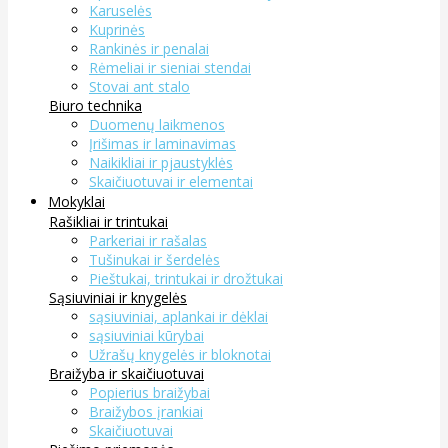
Karuselės
Kuprinės
Rankinės ir penalai
Rėmeliai ir sieniai stendai
Stovai ant stalo
Biuro technika
Duomenų laikmenos
Įrišimas ir laminavimas
Naikikliai ir pjaustyklės
Skaičiuotuvai ir elementai
Mokyklai
Rašikliai ir trintukai
Parkeriai ir rašalas
Tušinukai ir šerdelės
Pieštukai, trintukai ir drožtukai
Sąsiuviniai ir knygelės
sąsiuviniai, aplankai ir dėklai
sąsiuviniai kūrybai
Užrašų knygelės ir bloknotai
Braižyba ir skaičiuotuvai
Popierius braižybai
Braižybos įrankiai
Skaičiuotuvai