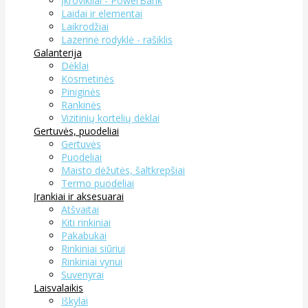
Įkrovikliai - PowerBank
Laidai ir elementai
Laikrodžiai
Lazerinė rodyklė - rašiklis
Galanterija
Dėklai
Kosmetinės
Piniginės
Rankinės
Vizitinių kortelių dėklai
Gertuvės, puodeliai
Gertuvės
Puodeliai
Maisto dėžutės, šaltkrepšiai
Termo puodeliai
Įrankiai ir aksesuarai
Atšvaitai
Kiti rinkiniai
Pakabukai
Rinkiniai siūriui
Rinkiniai vynui
Suvenyrai
Laisvalaikis
Iškylai