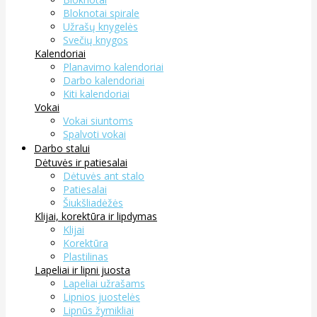
Bloknotai spirale
Užrašų knygelės
Svečių knygos
Kalendoriai
Planavimo kalendoriai
Darbo kalendoriai
Kiti kalendoriai
Vokai
Vokai siuntoms
Spalvoti vokai
Darbo stalui
Dėtuvės ir patiesalai
Dėtuvės ant stalo
Patiesalai
Šiukšliadėžės
Klijai, korektūra ir lipdymas
Klijai
Korektūra
Plastilinas
Lapeliai ir lipni juosta
Lapeliai užrašams
Lipnios juostelės
Lipnūs žymikliai