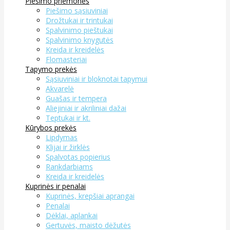
Piešimo priemonės
Piešimo sąsiuviniai
Drožtukai ir trintukai
Spalvinimo pieštukai
Spalvinimo knygutės
Kreida ir kreidelės
Flomasteriai
Tapymo prekės
Sąsiuviniai ir bloknotai tapymui
Akvarelė
Guašas ir tempera
Aliejiniai ir akriliniai dažai
Teptukai ir kt.
Kūrybos prekės
Lipdymas
Klijai ir žirklės
Spalvotas popierius
Rankdarbiams
Kreida ir kreidelės
Kuprinės ir penalai
Kuprinės, krepšiai aprangai
Penalai
Dėklai, aplankai
Gertuvės, maisto dėžutės