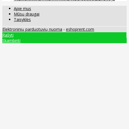
Apie mus
Mūsų draugai
Taisyklės
Elektroninių parduotuvių nuoma
-
eshoprent.com
Rašyti
Skambinti