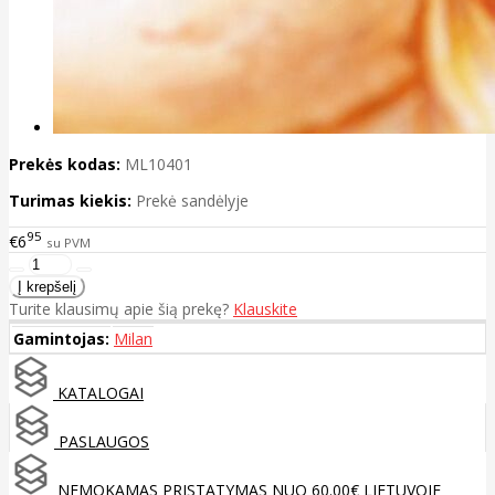
Prekės kodas:
ML10401
Turimas kiekis:
Prekė sandėlyje
95
€6
su PVM
Turite klausimų apie šią prekę?
Klauskite
Gamintojas:
Milan
KATALOGAI
PASLAUGOS
NEMOKAMAS PRISTATYMAS NUO 60.00€ LIETUVOJE