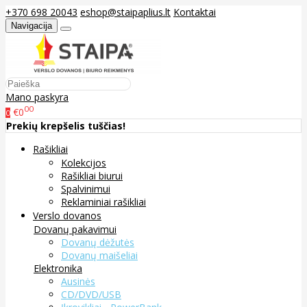
+370 698 20043
eshop@staipaplius.lt
Kontaktai
Navigacija
Mano paskyra
00
€0
0
Prekių krepšelis tuščias!
Rašikliai
Kolekcijos
Rašikliai biurui
Spalvinimui
Reklaminiai rašikliai
Verslo dovanos
Dovanų pakavimui
Dovanų dėžutės
Dovanų maišeliai
Elektronika
Ausinės
CD/DVD/USB