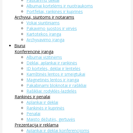
Pasitarimų dėklai
Albumai kortelėms ir nuotraukoms
Portfeliai, rankinės ir kuprinės
Archyvui, siuntoms ir notarams
Vokai siuntiniams
Pakavimo juostos ir virvės
Kartotekos įranga
Archyvavimo įranga
Biurui
Konferencinė įranga
Albumai vizitinėms
Dėklai, aplankai ir rankinės
ID kortelės, dėklai ir lentelės
Kamštinės lentos ir smeigtukai
Magnetinės lentos ir įranga
Pakabinami bloknotai ir rašikliai
Rašikliai: rodyklės-lazdelės
Rankinės ir penalai
Aplankai ir dėklai
Rankinės ir kuprinės
Penalai
Maisto dėžutės, gertuvės
Prezentacija ir reklama
Aplankai ir dėklai konferencijoms