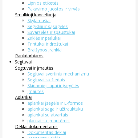
Lipnios etiketės
Pakavimo juostos ir virvės
Smulkioji kanceliarija
Skylamušiai
Segikliai ir sąsagėlės
Sąvaržėlės ir spaustukai
Žirklės ir peiliukai
Trintukai ir drožtukai
Braižybos įrankiai
Rankdarbiams
Segtuvai
Segtuvai ir įmautės
Segtuvai svertiniu mechanizmu
Segtuvai su žiedais
Skiriamieji lapai ir įsegėlės
Įmautės
Aplankai
aplankai įsegėle ir L-formos
aplankai saga ir užtrauktuku
aplankai su atvartais
plankai su įmautėmis
Dėklai dokumentams
Dokumentas dėklai