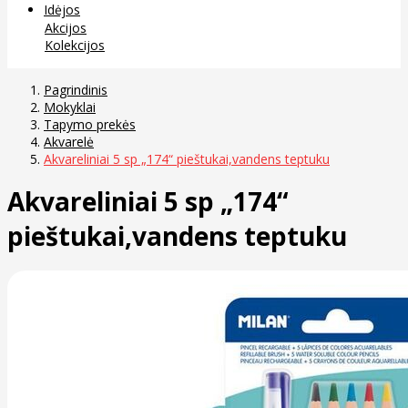
Idėjos
Akcijos
Kolekcijos
Pagrindinis
Mokyklai
Tapymo prekės
Akvarelė
Akvareliniai 5 sp „174“ pieštukai,vandens teptuku
Akvareliniai 5 sp „174“
pieštukai,vandens teptuku